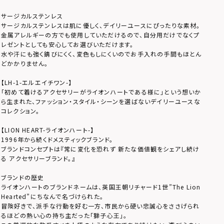
サージカルステンレス
サージカルステンレスは肌に優しく、デイリーユースにぴったりな素材。
金属アレルギーの方でも使用していただけるので、自分用だけでなくプ
レゼントとしても安心してお選びいただけます。
水や汗にも強く錆びにくく、変色もしにくいのでお手入れの手間もほとん
どかかりません。
【LH-1-エルエイチワン-】
「初めて着けるアクセサリーがライオンハートである様に」という想いか
ら生まれた、ファッション・スタイル・シーンを選ばないデイリーユースな
コレクション。
【LION HEART-ライオンハート-】
1996年から続くドメスティックブランド。
ブランドコンセプトは『常に変化を恐れず 新たな価値観をシェアし続け
る アクセサリーブランド。』
ブランドの歴史
ライオンハートのブランドネームは、英国王朝リチャード1世”The Lion
Hearted”にちなんで名づけられた。
冒険好きで、派手な行動を好む一方、市民から硬い忠誠心をささげられ
るほどの熱い心の持ち主だった「獅子心王」。