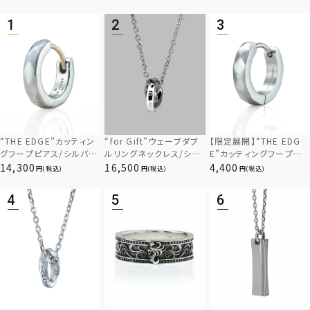
“THE EDGE”カッティン
“for Gift”ウェーブダブ
【限定展開】“THE EDG
グフープピアス/シルバー
ルリングネックレス/シル
E”カッティングフープピ
925
バー×ブラック/シルバー
アス/サージカルステンレ
14,300
16,500
4,400
(税込)
(税込)
(税込)
925
ス（金属アレルギー対応）