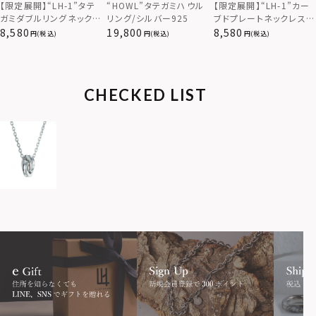
【限定展開】“LH-1”カー
【限定展開】“LH-1”タテ
“HOWL”タテガミハウル
ブドプレートネックレス/
ガミダブルリングネックレ
リング/シルバー925
サージカルステンレス（金
ス（ツイスト/シルバー）/
8,580
8,580
19,800
(税込)
(税込)
(税込)
属アレルギー対応）
サージカルステンレス（金
属アレルギー対応）
CHECKED LIST