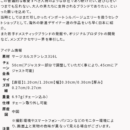
この普遍的な敬愛すべき人柄のような存在であり続けたい、遊び心をい
つまでも忘れない、大人の男たちに支持されるブランドでありたい、とい
った願いを込めて。
当時としてはまだ珍しかったインポートシルバージュエリーを扱うセレク
トショップとして、海外の新進デザイナー達の作品をいち早く日本に紹
介。
また若手ドメスティックブランドの発掘や、オリジナルプロダクトの開発
など、メンズアクセサリー界を牽引した。
アイテム情報
素材
サージカルステンレス316L
チェ
50cm(アジャスター部分で調整していただく事により、45cmにア
ーン
ジャスト可能)
全長
サイ
【直径】1.20cm/1.20cm【幅】0.30cm/0.30cm【厚み】
ズ詳
0.27cm/0.27cm
細
重量
6.97g（チェーン込み）
仕様
チェーン取り外し可能
原産
中国
国
※撮影環境やスマートフォン・パソコンなどのモニター環境によ
り、画面上と実物の色味が異なって見える場合がございます。
注意