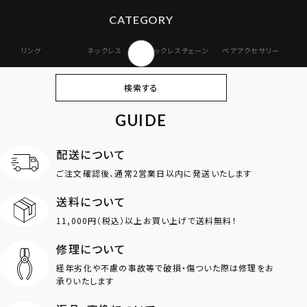
CATEGORY
リング
ネックレス
ネックレスチェーン
ペアアクセサリー
ピアス
イヤリング・イヤー
ブレスレット
バングル
検索する
カフ
GUIDE
アンクレット
オンラインストア
ギフトボックス
パーツ
限定
配送について
MOTIF
ご注文確認後、通常2営業日以内に発送いたします
送料について
ダブルリング
プレート
11,000円（税込）以上お買い上げで送料無料！
ライオン
ハート
修理について
経年劣化や不慮の事故等で破損・傷ついた際は修理をお
ロゴ
アニマル
承りいたします