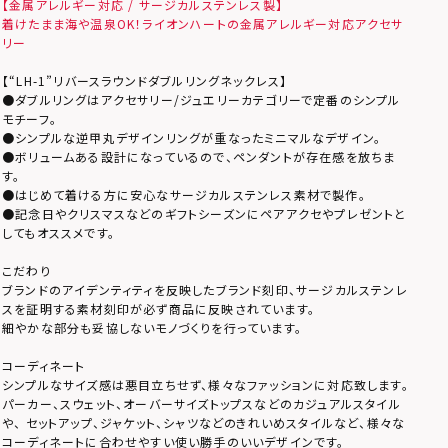
【金属アレルギー対応 / サージカルステンレス製】
着けたまま海や温泉OK！ライオンハートの金属アレルギー対応アクセサ
リー
【“LH-1”リバースラウンドダブルリングネックレス】
●ダブルリングはアクセサリー/ジュエリーカテゴリーで定番のシンプル
モチーフ。
●シンプルな逆甲丸デザインリングが重なったミニマルなデザイン。
●ボリュームある設計になっているので、ペンダントが存在感を放ちま
す。
●はじめて着ける方に安心なサージカルステンレス素材で製作。
●記念日やクリスマスなどのギフトシーズンにペアアクセやプレゼントと
してもオススメです。
こだわり
ブランドのアイデンティティを反映したブランド刻印、サージカルステンレ
スを証明する素材刻印が必ず商品に反映されています。
細やかな部分も妥協しないモノづくりを行っています。
コーディネート
シンプルなサイズ感は悪目立ちせず、様々なファッションに対応致します。
パーカー、スウェット、オーバーサイズトップスなどのカジュアルスタイル
や、 セットアップ、ジャケット、シャツなどのきれいめスタイルなど、様々な
コーディネートに合わせやすい使い勝手のいいデザインです。