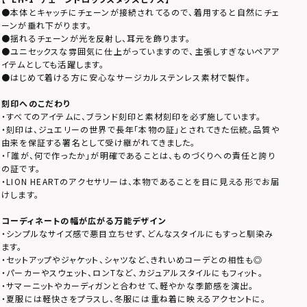
●本体とキャッチにチェーンが接続されてるので、着用すると自然にチェ
ーンが垂れ下がります。
●揺れるチェーンが光を反射し、耳元を飾ります。
●ユニセックスな雰囲気に仕上がっていますので、主張しすぎないペアア
イテムとしても活躍します。
●はじめて着ける方に安心なサージカルステンレス素材で製作。
刻印へのこだわり
・すべてのアイテムに、ブランド刻印と素材刻印を必ず施しています。
・刻印は、ジュエリーの世界で長年「本物の証」とされてきた伝統。品質や
由来を保証する署名として受け継がれてきました。
・「誰が、何で作ったか」が明確であることは、ものづくりへの責任と誇り
の証です。
・LION HEARTのアクセサリーは、本物であることを目に見える形でお届
けします。
コーディネートの幅が広がる万能デザイン
・シンプルなサイズ感で悪目立ちせず、どんなスタイルにもすっと馴染み
ます。
・セットアップやジャケット、シャツなど、きれいめコーデとの相性も◎
・パーカーやスウェット、ロンTなど、カジュアルスタイルにもフィット。
・サマーニットやカーディガンと合わせて、軽やかな季節感を演出。
・夏服には軽快さをプラスし、冬服には重ね着に映えるアクセントに。