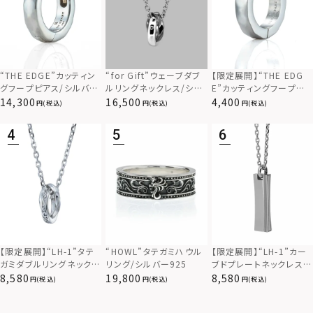
“THE EDGE”カッティン
“for Gift”ウェーブダブ
【限定展開】“THE EDG
グフープピアス/シルバー
ルリングネックレス/シル
E”カッティングフープピ
925
バー×ブラック/シルバー
アス/サージカルステンレ
14,300
16,500
4,400
(税込)
(税込)
(税込)
925
ス（金属アレルギー対応）
【限定展開】“LH-1”カー
【限定展開】“LH-1”タテ
“HOWL”タテガミハウル
ブドプレートネックレス/
ガミダブルリングネックレ
リング/シルバー925
サージカルステンレス（金
ス（ツイスト/シルバー）/
8,580
8,580
19,800
(税込)
(税込)
(税込)
属アレルギー対応）
サージカルステンレス（金
属アレルギー対応）