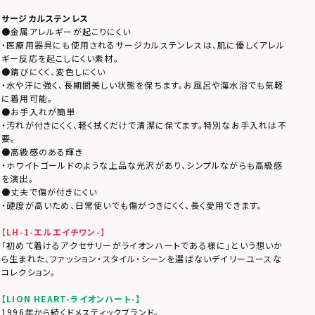
サージカルステンレス
●金属アレルギーが起こりにくい
・医療用器具にも使用されるサージカルステンレスは、肌に優しくアレル
ギー反応を起こしにくい素材。
●錆びにくく、変色しにくい
・水や汗に強く、長期間美しい状態を保ちます。お風呂や海水浴でも気軽
に着用可能。
●お手入れが簡単
・汚れが付きにくく、軽く拭くだけで清潔に保てます。特別なお手入れは不
要。
●高級感のある輝き
・ホワイトゴールドのような上品な光沢があり、シンプルながらも高級感
を演出。
●丈夫で傷が付きにくい
・硬度が高いため、日常使いでも傷がつきにくく、長く愛用できます。
【LH-1-エルエイチワン-】
「初めて着けるアクセサリーがライオンハートである様に」という想いか
ら生まれた、ファッション・スタイル・シーンを選ばないデイリーユースな
コレクション。
【LION HEART-ライオンハート-】
1996年から続くドメスティックブランド。