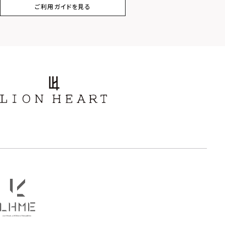
ご利用ガイドを見る
スター
ホースシュー
ストーン
誕生石
アラベスク
スクロール
フラワー
ハワイアン
タテガミ
PRICE
〜
COLOR