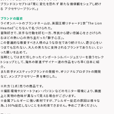
ブランドコンセプトは『常に変化を恐れず 新たな価値観をシェアし続け
る アクセサリーブランド。』
ブランドの歴史
ライオンハートのブランドネームは、英国王朝リチャード1世”The Lion
Hearted”にちなんで名づけられた。
冒険好きで、派手な行動を好む一方、市民から硬い忠誠心をささげられ
るほどの熱い心の持ち主だった「獅子心王」。
この普遍的な敬愛すべき人柄のような存在であり続けたい、遊び心をい
つまでも忘れない、大人の男たちに支持されるブランドでありたい、とい
った願いを込めて。
当時としてはまだ珍しかったインポートシルバージュエリーを扱うセレク
トショップとして、海外の新進デザイナー達の作品をいち早く日本に紹
介。
また若手ドメスティックブランドの発掘や、オリジナルプロダクトの開発
など、メンズアクセサリー界を牽引した。
※片方（1点）売りの商品です。
※撮影環境やスマートフォン・パソコンなどのモニター環境により、画面
上と実物の色味が異なって見える場合がございます。
※金属アレルギーに強い素材ですが、アレルギー反応の原因は様々な
為、100%反応しないことをお約束できません。予めご了承ください。