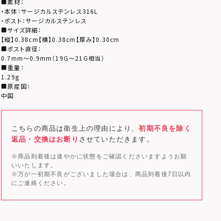
■素材：
・本体：サージカルステンレス316L
・ポスト：サージカルステンレス
■サイズ詳細：
【縦】0.38cm【横】0.38cm【厚み】0.30cm
■ポスト直径：
0.7mm～0.9mm（19G～21G相当）
■重量：
1.29g
■原産国：
中国
こちらの商品は衛生上の理由により、
初期不良を除く
返品・交換はお断り
させていただきます。
※商品到着後は速やかに状態をご確認くださいますようお願
いいたします。
※万が一初期不良がございました場合は、商品到着後7日以内
にご連絡ください。