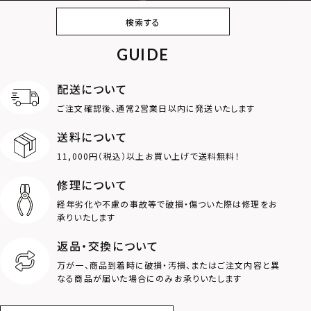
ピアス
イヤリング・イヤー
ブレスレット
バングル
検索する
カフ
GUIDE
アンクレット
オンラインストア
ギフトボックス
パーツ
限定
配送について
MOTIF
ご注文確認後、通常2営業日以内に発送いたします
送料について
ダブルリング
プレート
11,000円（税込）以上お買い上げで送料無料！
ライオン
ハート
修理について
経年劣化や不慮の事故等で破損・傷ついた際は修理をお
ロゴ
アニマル
承りいたします
返品・交換について
クラウン
クロス
万が一、商品到着時に破損・汚損、またはご注文内容と異
なる商品が届いた場合にのみお承りいたします
コイン
フェザー