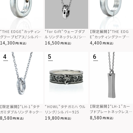
“THE EDGE”カッティン
“for Gift”ウェーブダブ
【限定展開】“THE EDG
グフープピアス/シルバー
ルリングネックレス/シル
E”カッティングフープピ
925
バー×ブラック/シルバー
アス/サージカルステンレ
14,300
16,500
4,400
(税込)
(税込)
(税込)
925
ス（金属アレルギー対応）
【限定展開】“LH-1”カー
【限定展開】“LH-1”タテ
“HOWL”タテガミハウル
ブドプレートネックレス/
ガミダブルリングネックレ
リング/シルバー925
サージカルステンレス（金
ス（ツイスト/シルバー）/
8,580
8,580
19,800
(税込)
(税込)
(税込)
属アレルギー対応）
サージカルステンレス（金
属アレルギー対応）