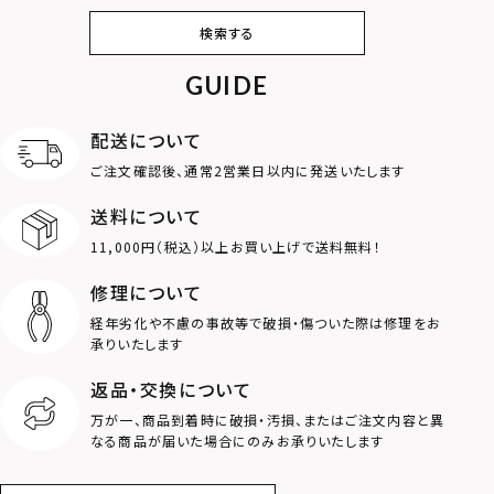
ピアス
イヤリング・イヤー
ブレスレット
バングル
検索する
カフ
GUIDE
アンクレット
オンラインストア
ギフトボックス
パーツ
限定
配送について
MOTIF
ご注文確認後、通常2営業日以内に発送いたします
送料について
ダブルリング
プレート
11,000円（税込）以上お買い上げで送料無料！
ライオン
ハート
修理について
経年劣化や不慮の事故等で破損・傷ついた際は修理をお
ロゴ
アニマル
承りいたします
返品・交換について
クラウン
クロス
万が一、商品到着時に破損・汚損、またはご注文内容と異
なる商品が届いた場合にのみお承りいたします
コイン
フェザー