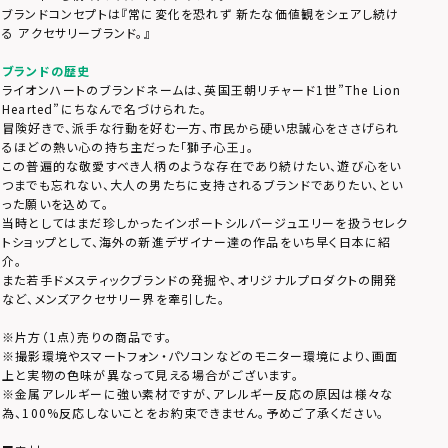
ブランドコンセプトは『常に変化を恐れず 新たな価値観をシェアし続け
る アクセサリーブランド。』
ブランドの歴史
ライオンハートのブランドネームは、英国王朝リチャード1世”The Lion
Hearted”にちなんで名づけられた。
冒険好きで、派手な行動を好む一方、市民から硬い忠誠心をささげられ
るほどの熱い心の持ち主だった「獅子心王」。
この普遍的な敬愛すべき人柄のような存在であり続けたい、遊び心をい
つまでも忘れない、大人の男たちに支持されるブランドでありたい、とい
った願いを込めて。
当時としてはまだ珍しかったインポートシルバージュエリーを扱うセレク
トショップとして、海外の新進デザイナー達の作品をいち早く日本に紹
介。
また若手ドメスティックブランドの発掘や、オリジナルプロダクトの開発
など、メンズアクセサリー界を牽引した。
※片方（1点）売りの商品です。
※撮影環境やスマートフォン・パソコンなどのモニター環境により、画面
上と実物の色味が異なって見える場合がございます。
※金属アレルギーに強い素材ですが、アレルギー反応の原因は様々な
為、100%反応しないことをお約束できません。予めご了承ください。