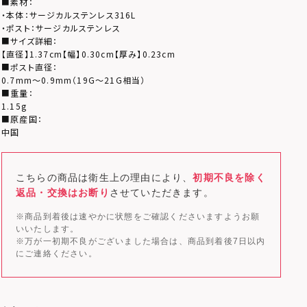
■素材：
・本体：サージカルステンレス316L
・ポスト：サージカルステンレス
■サイズ詳細：
【直径】1.37cm【幅】0.30cm【厚み】0.23cm
■ポスト直径：
0.7mm～0.9mm（19G～21G相当）
■重量：
1.15g
■原産国：
中国
こちらの商品は衛生上の理由により、
初期不良を除く
返品・交換はお断り
させていただきます。
※商品到着後は速やかに状態をご確認くださいますようお願
いいたします。
※万が一初期不良がございました場合は、商品到着後7日以内
にご連絡ください。