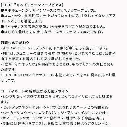
【
“LH-1”
キヘイチェーンフープピアス】
●喜平チェーンがデザインソースになっているフープピアス。
●ユニセックスな雰囲気に仕上がっていますので、主張しすぎないペアア
イテムとしても活躍します。
●キャッチレスで着脱が簡単。キャッチをなくす心配がありません。
●はじめて着ける方に安心なサージカルステンレス素材で製作。
刻印へのこだわり
・すべてのアイテムに、ブランド刻印と素材刻印を必ず施しています。
・刻印は、ジュエリーの世界で長年「本物の証」とされてきた伝統。品質や
由来を保証する署名として受け継がれてきました。
・「誰が、何で作ったか」が明確であることは、ものづくりへの責任と誇り
の証です。
・LION HEARTのアクセサリーは、本物であることを目に見える形でお届
けします。
コーディネートの幅が広がる万能デザイン
・シンプルなサイズ感で悪目立ちせず、どんなスタイルにもすっと馴染み
ます。
・セットアップやジャケット、シャツなど、きれいめコーデとの相性も◎
・パーカーやスウェット、ロンTなど、カジュアルスタイルにもフィット。
・サマーニットやカーディガンと合わせて、軽やかな季節感を演出。
・夏服には軽快さをプラスし、冬服には重ね着に映えるアクセントに。