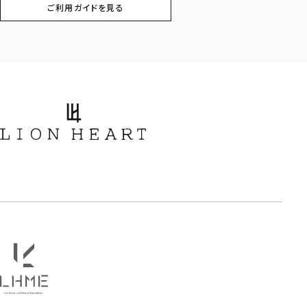
ご利用ガイドを見る
スター
ホースシュー
ストーン
誕生石
アラベスク
スクロール
フラワー
ハワイアン
タテガミ
PRICE
〜
COLOR