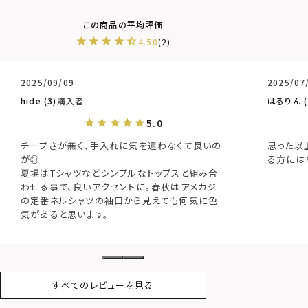
4.50
2
2025/09/09
2025/07
hide
3
購入者
はるりん
チープさが無く、手入れに気を遣わなくて良いの
思った以
が◎

る方には
夏場はTシャツなどシンプルなトップスと組み合
わせる事で、良いアクセントに。春秋はアメカジ
の定番ネルシャツの袖口から見えても何気に色
気があると思います。
すべてのレビューを見る