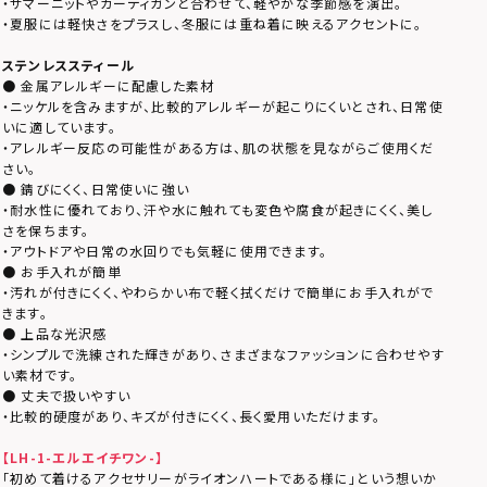
・サマーニットやカーディガンと合わせて、軽やかな季節感を演出。
・夏服には軽快さをプラスし、冬服には重ね着に映えるアクセントに。
ステンレススティール
● 金属アレルギーに配慮した素材
・ニッケルを含みますが、比較的アレルギーが起こりにくいとされ、日常使
いに適しています。
・アレルギー反応の可能性がある方は、肌の状態を見ながらご使用くだ
さい。
● 錆びにくく、日常使いに強い
・耐水性に優れており、汗や水に触れても変色や腐食が起きにくく、美し
さを保ちます。
・アウトドアや日常の水回りでも気軽に使用できます。
● お手入れが簡単
・汚れが付きにくく、やわらかい布で軽く拭くだけで簡単にお手入れがで
きます。
● 上品な光沢感
・シンプルで洗練された輝きがあり、さまざまなファッションに合わせやす
い素材です。
● 丈夫で扱いやすい
・比較的硬度があり、キズが付きにくく、長く愛用いただけます。
【LH-1-エルエイチワン-】
「初めて着けるアクセサリーがライオンハートである様に」という想いか