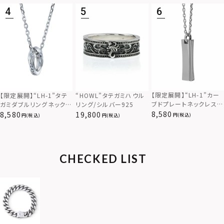
【限定展開】“LH-1”カー
【限定展開】“LH-1”タテ
“HOWL”タテガミハウル
ブドプレートネックレス/
ガミダブルリングネックレ
リング/シルバー925
サージカルステンレス（金
ス（ツイスト/シルバー）/
8,580
8,580
19,800
(税込)
(税込)
(税込)
属アレルギー対応）
サージカルステンレス（金
属アレルギー対応）
CHECKED LIST