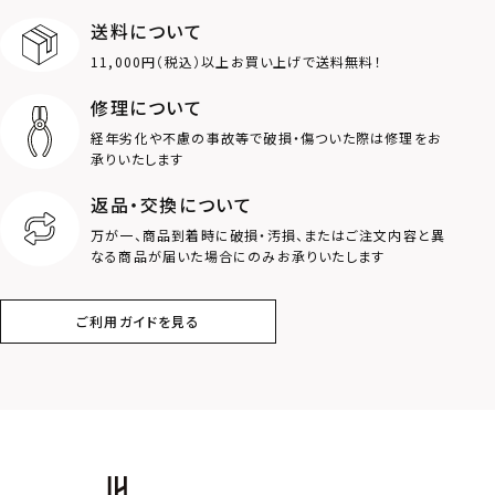
送料について
ダブルリング
プレート
11,000円（税込）以上お買い上げで送料無料！
ライオン
ハート
修理について
経年劣化や不慮の事故等で破損・傷ついた際は修理をお
ロゴ
アニマル
承りいたします
返品・交換について
クラウン
クロス
万が一、商品到着時に破損・汚損、またはご注文内容と異
なる商品が届いた場合にのみお承りいたします
コイン
フェザー
ご利用ガイドを見る
スター
ホースシュー
ストーン
誕生石
アラベスク
スクロール