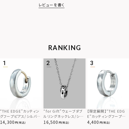
レビューを書く
RANKING
“THE EDGE”カッティン
“for Gift”ウェーブダブ
【限定展開】“THE EDG
グフープピアス/シルバー
ルリングネックレス/シル
E”カッティングフープピ
925
バー×ブラック/シルバー
アス/サージカルステンレ
14,300
16,500
4,400
(税込)
(税込)
(税込)
925
ス（金属アレルギー対応）