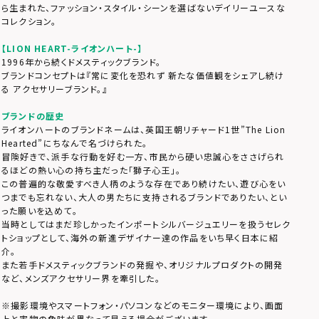
ら生まれた、ファッション・スタイル・シーンを選ばないデイリーユースな
コレクション。
【LION HEART-ライオンハート-】
1996年から続くドメスティックブランド。
ブランドコンセプトは『常に変化を恐れず 新たな価値観をシェアし続け
る アクセサリーブランド。』
ブランドの歴史
ライオンハートのブランドネームは、英国王朝リチャード1世”The Lion
Hearted”にちなんで名づけられた。
冒険好きで、派手な行動を好む一方、市民から硬い忠誠心をささげられ
るほどの熱い心の持ち主だった「獅子心王」。
この普遍的な敬愛すべき人柄のような存在であり続けたい、遊び心をい
つまでも忘れない、大人の男たちに支持されるブランドでありたい、とい
った願いを込めて。
当時としてはまだ珍しかったインポートシルバージュエリーを扱うセレク
トショップとして、海外の新進デザイナー達の作品をいち早く日本に紹
介。
また若手ドメスティックブランドの発掘や、オリジナルプロダクトの開発
など、メンズアクセサリー界を牽引した。
※撮影環境やスマートフォン・パソコンなどのモニター環境により、画面
上と実物の色味が異なって見える場合がございます。