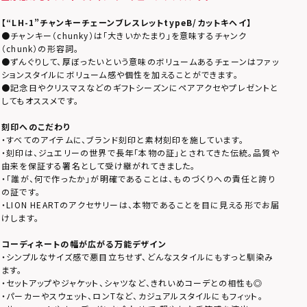
【
“LH-1”
チャンキーチェーンブレスレットtypeB/カットキヘイ】
●チャンキー（chunky）は「大きいかたまり」を意味するチャンク
（chunk）の形容詞。
●ずんぐりして、厚ぼったいという意味のボリュームあるチェーンはファッ
ションスタイルにボリューム感や個性を加えることができます。
●記念日やクリスマスなどのギフトシーズンにペアアクセやプレゼントと
してもオススメです。
刻印へのこだわり
・すべてのアイテムに、ブランド刻印と素材刻印を施しています。
・刻印は、ジュエリーの世界で長年「本物の証」とされてきた伝統。品質や
由来を保証する署名として受け継がれてきました。
・「誰が、何で作ったか」が明確であることは、ものづくりへの責任と誇り
の証です。
・LION HEARTのアクセサリーは、本物であることを目に見える形でお届
けします。
コーディネートの幅が広がる万能デザイン
・シンプルなサイズ感で悪目立ちせず、どんなスタイルにもすっと馴染み
ます。
・セットアップやジャケット、シャツなど、きれいめコーデとの相性も◎
・パーカーやスウェット、ロンTなど、カジュアルスタイルにもフィット。