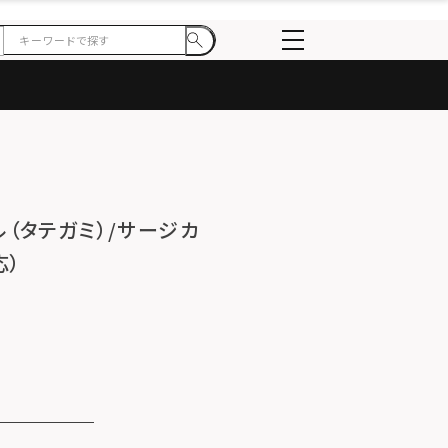
ル（タテガミ）/サージカ
応）