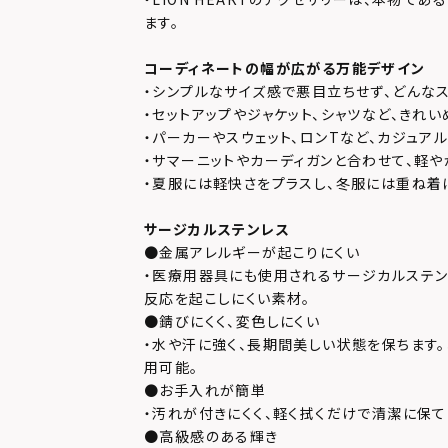
ます。
コーディネートの幅が広がる万能デザイン
・シンプルなサイズ感で悪目立ちせず、どんなス
・セットアップやジャケット、シャツなど、きれ
・パーカーやスウェット、ロンTなど、カジュアル
・サマーニットやカーディガンと合わせて、軽
・夏服には軽快さをプラスし、冬服には重ね着
サージカルステンレス
●金属アレルギーが起こりにくい
・医療用器具にも使用されるサージカルステン
反応を起こしにくい素材。
●錆びにくく、変色しにくい
・水や汗に強く、長期間美しい状態を保ちます
用可能。
●お手入れが簡単
・汚れが付きにくく、軽く拭くだけで清潔に保
●高級感のある輝き