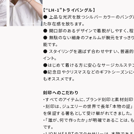
【
“LH-1”トライバングル
】
● 上品な光沢を放つシルバーカラーのバング
た存在感を放ちます。
● 開口部のあるデザインで着脱がしやすく、程
● 無駄のない細身のフォルムが腕元をすっき
能です。
● スタイリングを選ばず合わせやすい、普遍
イント。
●はじめて着ける方に安心なサージカルステ
●記念日やクリスマスなどのギフトシーズンに
もオススメです。
刻印へのこだわり
・すべてのアイテムに、ブランド刻印と素材刻印
・刻印は、ジュエリーの世界で長年「本物の証
を保証する署名として受け継がれてきました。
・「誰が、何で作ったか」が明確であることは、
です。
・LION HEARTのアクセサリーは、本物で