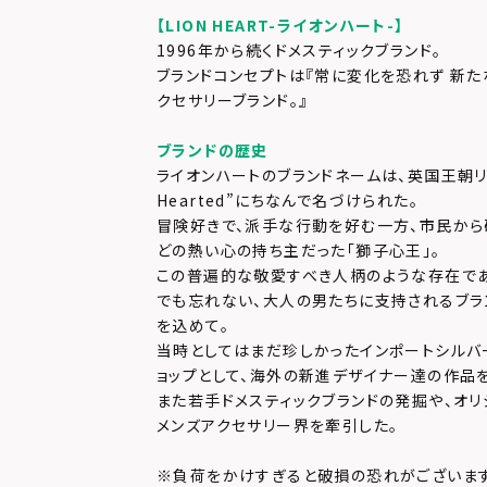
【LION HEART-ライオンハート-】
1996年から続くドメスティックブランド。
ブランドコンセプトは『常に変化を恐れず 新た
クセサリーブランド。』
ブランドの歴史
ライオンハートのブランドネームは、英国王朝リチャ
Hearted”にちなんで名づけられた。
冒険好きで、派手な行動を好む一方、市民か
どの熱い心の持ち主だった「獅子心王」。
この普遍的な敬愛すべき人柄のような存在で
でも忘れない、大人の男たちに支持されるブラ
を込めて。
当時としてはまだ珍しかったインポートシルバ
ョップとして、海外の新進デザイナー達の作品
また若手ドメスティックブランドの発掘や、オリ
メンズアクセサリー界を牽引した。
※負荷をかけすぎると破損の恐れがございます