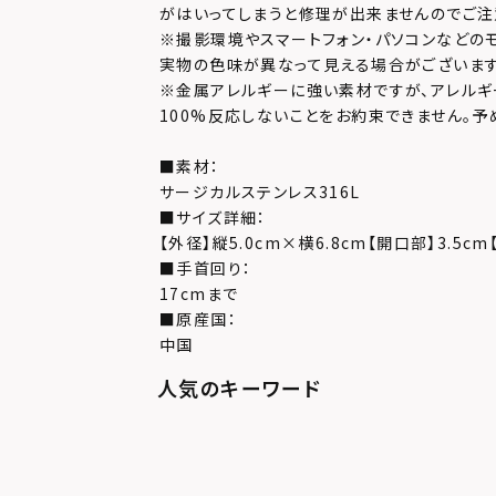
がはいってしまうと修理が出来ませんのでご注
※撮影環境やスマートフォン・パソコンなどの
実物の色味が異なって見える場合がございます
※金属アレルギーに強い素材ですが、アレルギ
100%反応しないことをお約束できません。予
■素材：
サージカルステンレス316L
■サイズ詳細：
【外径】縦5.0cm×横6.8cm【開口部】3.5cm【
■手首回り：
17cmまで
■原産国：
中国