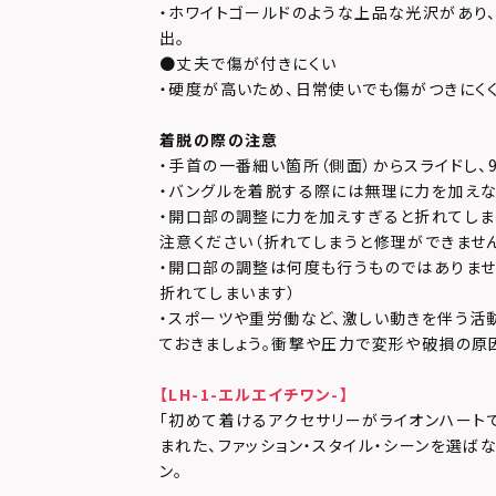
・ホワイトゴールドのような上品な光沢があり
出。
●丈夫で傷が付きにくい
・硬度が高いため、日常使いでも傷がつきにくく
着脱の際の注意
・手首の一番細い箇所（側面）からスライドし、
・バングルを着脱する際には無理に力を加えな
・開口部の調整に力を加えすぎると折れてしま
注意ください（折れてしまうと修理ができませ
・開口部の調整は何度も行うものではありませ
折れてしまいます）
・スポーツや重労働など、激しい動きを伴う活
ておきましょう。衝撃や圧力で変形や破損の原
【LH-1-エルエイチワン-】
「初めて着けるアクセサリーがライオンハート
まれた、ファッション・スタイル・シーンを選ば
ン。