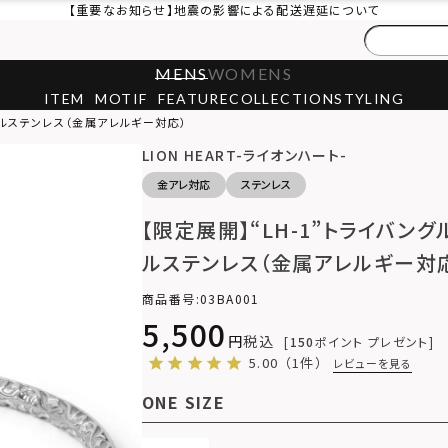
【重要なお知らせ】地震の影響による配送遅延について
MENS
WOMENS
ITEM
MOTIF
FEATURE
COLLECTION
STYLING
ジカルステンレス（金属アレルギー対応）
LION HEART-ライオンハート-
金アレ対応
ステンレス
【限定展開】“LH-1”トライバング
ルステンレス（金属アレルギー対
商品番号
03BA001
5,500
税込
150
ポイント プレゼント
5.00
（1件）
レビューを見る
ONE SIZE