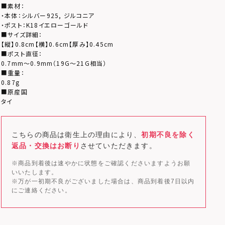
■素材：
・本体：シルバー925, ジルコニア
・ポスト：K18イエローゴールド
■サイズ詳細：
【縦】0.8cm【横】0.6cm【厚み】0.45cm
■ポスト直径：
0.7mm～0.9mm（19G～21G相当）
■重量：
0.87g
■原産国
タイ
こちらの商品は衛生上の理由により、
初期不良を除く
返品・交換はお断り
させていただきます。
※商品到着後は速やかに状態をご確認くださいますようお願
いいたします。
※万が一初期不良がございました場合は、商品到着後7日以内
にご連絡ください。