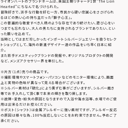
ライオンハートのブランドネームは、英国王朝リチャード1世”The Lion
Hearted”にちなんで名づけられた。
冒険好きで、派手な行動を好む一方、市民から硬い忠誠心をささげられ
るほどの熱い心の持ち主だった「獅子心王」。
この普遍的な敬愛すべき人柄のような存在であり続けたい、遊び心をい
つまでも忘れない、大人の男たちに支持されるブランドでありたい、とい
った願いを込めて。
当時としてはまだ珍しかったインポートシルバージュエリーを扱うセレク
トショップとして、海外の新進デザイナー達の作品をいち早く日本に紹
介。
また若手ドメスティックブランドの発掘や、オリジナルプロダクトの開発
など、メンズアクセサリー界を牽引した。
※片方（1点）売りの商品です。
※撮影環境やスマートフォン・パソコンなどのモニター環境により、画面
上と実物の色味が異なって見える場合がございます。
※シルバー素材は『硫化』により黒ずむ事がございますが、シルバー磨き
等でお手入れして頂く事で本来の輝きを取り戻します。
※故障・変色・紛失の原因となりますので入浴や海水浴等、水場でのご使
用は出来るだけお控えください。
※ポスト（シャフト）は金属アレルギーに強い素材ですが、アレルギー反応
の原因は様々な為、100%反応しないことをお約束できません。予めご了
承ください。