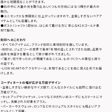
度から垣間見ることができます。
●石の中に大量の光を取り込みいくつもの方向にはなつ輝きが最大の
魅力。
●ユニセックスな雰囲気に仕上がっていますので、主張しすぎないペアア
イテムとしても活躍します。
●ポスト（シャフト）部分は、はじめて着ける方に安心なK18ゴールド素
材で製作。
刻印へのこだわり
・すべてのアイテムに、ブランド刻印と素材刻印を施しています。
・刻印は、ジュエリーの世界で長年「本物の証」とされてきた伝統。品質や
由来を保証する署名として受け継がれてきました。
・「誰が、何で作ったか」が明確であることは、ものづくりへの責任と誇り
の証です。
・LION HEARTのアクセサリーは、本物であることを目に見える形でお届
けします。
コーディネートの幅が広がる万能デザイン
・主張しすぎない絶妙なサイズ感で、どんなスタイルにも自然に溶け込む
万能ピアス。
・セットアップやジャケット、シャツなどのきれいめコーデにもスマートにマ
ッチし、洗練された印象をプラス。
・パーカーやスウェット、ロンTなどのカジュアルスタイルにも程よいアク
セントとして活躍。