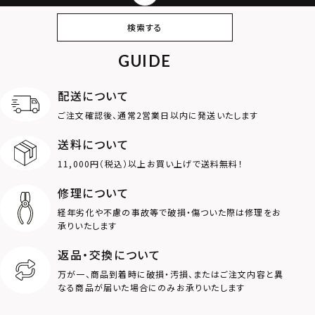
ピアス
イヤリング・イヤー
ブレスレット
バングル
検索する
カフ
GUIDE
アンクレット
オンラインストア
ギフトボックス
パーツ
限定
配送について
MOTIF
ご注文確認後、通常2営業日以内に発送いたします
送料について
ダブルリング
プレート
11,000円（税込）以上お買い上げで送料無料！
ライオン
ハート
修理について
経年劣化や不慮の事故等で破損・傷ついた際は修理をお
ロゴ
アニマル
承りいたします
返品・交換について
クラウン
クロス
万が一、商品到着時に破損・汚損、またはご注文内容と異
なる商品が届いた場合にのみお承りいたします
コイン
フェザー