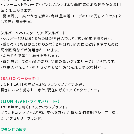
・サマーニットやカーディガンと合わせれば、季節感のある軽やかな雰囲
気に仕上がります。
・夏は耳元に爽やかさを添え、冬は重ね着コーデの中で光るアクセントと
して存在感を発揮。
シルバー925（スターリングシルバー）
・シルバー925は92.5%の純銀を含んでおり、高い純度を誇ります。
・残りの7.5%は割金（わりがね）と呼ばれ、耐久性と硬度を増すために
銅や亜鉛などが使用されています。
・なめらかで美しい輝きを放ちます。
・貴金属としての価値があり、品質の高いジュエリーに用いられます。
・お手入れをしていただきながら経年変化を楽しめる素材です。
【BASIC-ベーシック-】
LION HEARTの歴史を彩るクラシックアイテム達。
長きにわたり愛されてきた、現在に続くメンズアクセサリー。
【LION HEART-ライオンハート-】
1996年から続くドメスティックブランド。
ブランドコンセプトは『常に変化を恐れず 新たな価値観をシェアし続け
る アクセサリーブランド。
ブランドの歴史