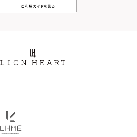
ご利用ガイドを見る
スター
ホースシュー
ストーン
誕生石
アラベスク
スクロール
フラワー
ハワイアン
タテガミ
PRICE
〜
COLOR