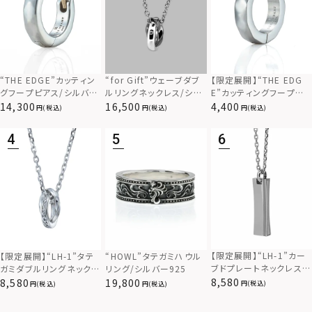
“THE EDGE”カッティン
“for Gift”ウェーブダブ
【限定展開】“THE EDG
グフープピアス/シルバー
ルリングネックレス/シル
E”カッティングフープピ
925
バー×ブラック/シルバー
アス/サージカルステンレ
14,300
16,500
4,400
(税込)
(税込)
(税込)
925
ス（金属アレルギー対応）
【限定展開】“LH-1”カー
【限定展開】“LH-1”タテ
“HOWL”タテガミハウル
ブドプレートネックレス/
ガミダブルリングネックレ
リング/シルバー925
サージカルステンレス（金
ス（ツイスト/シルバー）/
8,580
8,580
19,800
(税込)
(税込)
(税込)
属アレルギー対応）
サージカルステンレス（金
属アレルギー対応）