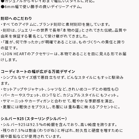
●カジュアルからキレイめまで幅広いスタイルに対応。
●6mm幅で使い勝手の良いデイリーアイテム。
刻印へのこだわり
・すべてのアイテムに、ブランド刻印と素材刻印を施しています。
・刻印は、ジュエリーの世界で長年「本物の証」とされてきた伝統。品質や
由来を保証する署名として受け継がれてきました。
・「誰が、何で作ったか」が明確であることは、ものづくりへの責任と誇り
の証です。
・LION HEARTのアクセサリーは、本物であることを目に見える形でお届
けします。
コーディネートの幅が広がる万能デザイン
・シンプルなサイズ感で悪目立ちせず、どんなスタイルにもすっと馴染み
ます。
・セットアップやジャケット、シャツなど、きれいめコーデとの相性も◎
・パーカーやスウェット、ロンTなど、カジュアルスタイルにもフィット。
・サマーニットやカーディガンと合わせて、軽やかな季節感を演出。
・夏服には軽快さをプラスし、冬服には重ね着に映えるアクセントに。
シルバー925（スターリングシルバー）
・シルバー925は92.5%の純銀を含んでおり、高い純度を誇ります。
・残りの7.5%は割金（わりがね）と呼ばれ、耐久性と硬度を増すために
銅や亜鉛などが使用されています。