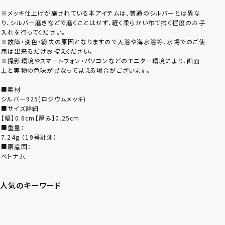
※メッキ仕上げが施されている本アイテムは、普通のシルバーとは異な
り、シルバー磨きなどで磨くことはせず、軽く柔らかい布で拭く程度のお手
入れを行ってください。
※故障・変色・紛失の原因となりますので入浴や海水浴等、水場でのご使
用は出来るだけお控えください。
※撮影環境やスマートフォン・パソコンなどのモニター環境により、画面
上と実物の色味が異なって見える場合がございます。
■素材
シルバー925(ロジウムメッキ)
■サイズ詳細
【幅】0.6cm【厚み】0.25cm
■重量：
7.24g （19号計測）
■原産国：
ベトナム