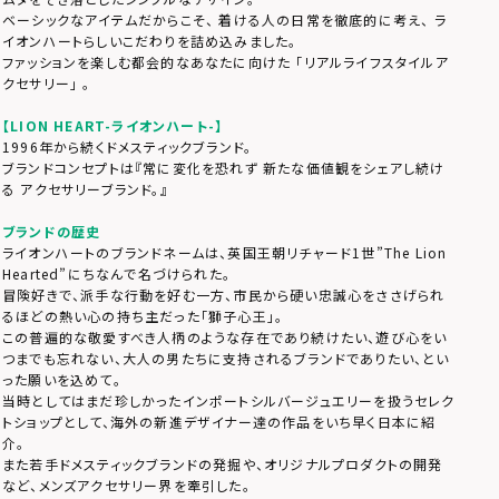
ベーシックなアイテムだからこそ、 着ける人の日常を徹底的に考え、 ラ
イオンハートらしいこだわりを詰め込みました。
ファッションを楽しむ都会的なあなたに向けた 「リアルライフスタイルア
クセサリー」 。
【LION HEART-ライオンハート-】
1996年から続くドメスティックブランド。
ブランドコンセプトは『常に変化を恐れず 新たな価値観をシェアし続け
る アクセサリーブランド。』
ブランドの歴史
ライオンハートのブランドネームは、英国王朝リチャード1世”The Lion
Hearted”にちなんで名づけられた。
冒険好きで、派手な行動を好む一方、市民から硬い忠誠心をささげられ
るほどの熱い心の持ち主だった「獅子心王」。
この普遍的な敬愛すべき人柄のような存在であり続けたい、遊び心をい
つまでも忘れない、大人の男たちに支持されるブランドでありたい、とい
った願いを込めて。
当時としてはまだ珍しかったインポートシルバージュエリーを扱うセレク
トショップとして、海外の新進デザイナー達の作品をいち早く日本に紹
介。
また若手ドメスティックブランドの発掘や、オリジナルプロダクトの開発
など、メンズアクセサリー界を牽引した。