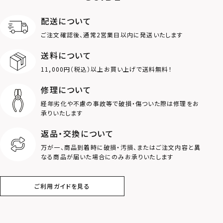
限定
配送について
MOTIF
ご注文確認後、通常2営業日以内に発送いたします
送料について
ダブルリング
プレート
11,000円（税込）以上お買い上げで送料無料！
ライオン
ハート
修理について
経年劣化や不慮の事故等で破損・傷ついた際は修理をお
ロゴ
アニマル
承りいたします
返品・交換について
クラウン
クロス
万が一、商品到着時に破損・汚損、またはご注文内容と異
なる商品が届いた場合にのみお承りいたします
コイン
フェザー
ご利用ガイドを見る
スター
ホースシュー
ストーン
誕生石