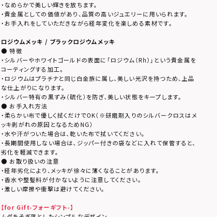
・なめらかで美しい輝きを放ちます。
・貴金属としての価値があり、品質の高いジュエリーに用いられます。
・お手入れをしていただきながら経年変化を楽しめる素材です。
ロジウムメッキ / ブラックロジウムメッキ
● 特徴
・シルバーやホワイトゴールドの表面に「ロジウム（Rh）」という貴金属を
コーティングする加工。
・ロジウムはプラチナと同じ白金族に属し、美しい光沢を持つため、上品
な仕上がりになります。
・シルバー特有の黒ずみ（硫化）を防ぎ、美しい状態をキープします。
● お手入れ方法
・柔らかい布で優しく拭くだけでOK（※研磨剤入りのシルバークロスはメ
ッキ剥がれの原因となるためNG）
・水や汗がついた場合は、乾いた布で拭いてください。
・長期間使用しない場合は、ジッパー付きの袋などに入れて保管すると、
劣化を軽減できます。
● お取り扱いの注意
・経年劣化により、メッキが徐々に薄くなることがあります。
・香水や整髪料が付かないように注意してください。
・激しい摩擦や衝撃は避けてください。
【for Gift-フォーギフト-】
ムダをそぎ落としたシンプルなデザイン。