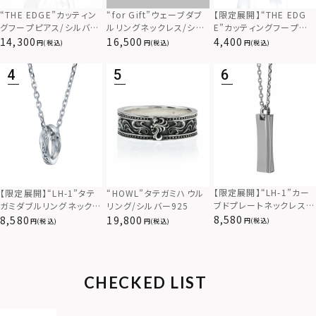
“THE EDGE”カッティン
“for Gift”ウェーブダブ
【限定展開】“THE EDG
グフープピアス/シルバー
ルリングネックレス/シル
E”カッティングフープピ
925
バー×ブラック/シルバー
アス/サージカルステンレ
14,300
16,500
4,400
(税込)
(税込)
(税込)
925
ス（金属アレルギー対応）
【限定展開】“LH-1”カー
【限定展開】“LH-1”タテ
“HOWL”タテガミハウル
ブドプレートネックレス/
ガミダブルリングネックレ
リング/シルバー925
サージカルステンレス（金
ス（ツイスト/シルバー）/
8,580
8,580
19,800
(税込)
(税込)
(税込)
属アレルギー対応）
サージカルステンレス（金
属アレルギー対応）
CHECKED LIST