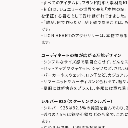
・すべてのアイテムに、ブランド刻印と素材刻印
・刻印は、ジュエリーの世界で長年「本物の証
を保証する署名として受け継がれてきました。
・「誰が、何で作ったか」が明確であることは、
です。
・LION HEARTのアクセサリーは、本物で
ます。
コーディネートの幅が広がる万能デザイン
・シンプルなサイズ感で悪目立ちせず、どんなス
・セットアップやジャケット、シャツなど、きれ
・パーカーやスウェット、ロンTなど、カジュアル
・サマーニットやカーディガンと合わせて、軽
・夏服には軽快さをプラスし、冬服には重ね着
シルバー925（スターリングシルバー）
・シルバー925は92.5%の純銀を含んでおり
・残りの7.5%は銅や亜鉛などの合金で、これ
ます。
・なめらかで美しい輝きを放ちます。