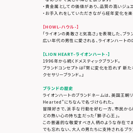
・貴金属としての価値があり、品質の高いジュ
・お手入れをしていただきながら経年変化を楽
【HOWL-ハウル-】
「ライオンの勇敢さと気高さ」を表現した、ブラ
広い年代の男性に愛される、ライオンハートの
【LION HEART-ライオンハート-】
1996年から続くドメスティックブランド。
ブランドコンセプトは『常に変化を恐れず 新た
クセサリーブランド。』
ブランドの歴史
ライオンハートのブランドネームは、英国王朝リチャ
Hearted”にちなんで名づけられた。
冒険好きで、派手な行動を好む一方、市民か
どの熱い心の持ち主だった「獅子心王」。
この普遍的な敬愛すべき人柄のような存在で
でも忘れない、大人の男たちに支持されるブラ