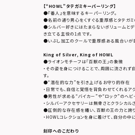
【
“HOWL”
タテガミキーパーリング】
●『番人』を意味するキーパーリング。
●名前の通り男心をくすぐる重厚感とタテガ
●シルバー好きにはたまらないボリュームとデ
き立てる主役の1点です。
●いぶし加工のクールで重厚感ある風合いが
King of Silver, King of HOWL
●ライオンモチーフは「百獣の王」の象徴
・その姿を身につけることで、周囲に流されず
す。
●“潜在的な力”を引き上げるお守り的存在
・日常でも、自信と覚悟を背負わせてくれるア
●男性が求める“バイカー”や“ロック”のヘビ
・シルバーアクセサリーは無骨さとクラシカル
●圧倒的な存在感を纏い、百獣の王の力と誇
・HOWLコレクションを身に着けて、自分の中
刻印へのこだわり