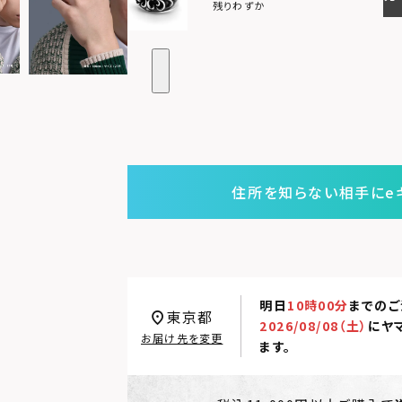
残りわずか
住所を知らない相手にe
明日
10時00分
までのご
東京都
2026/08/08（土）
に
ヤ
お届け先を変更
ます。