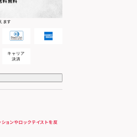
送料無料
えます
ッションやロックテイストを反