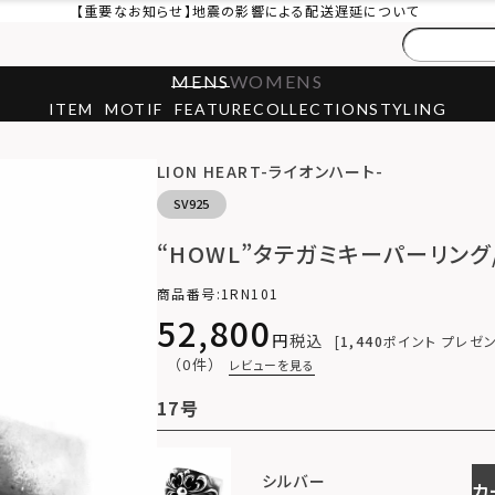
【重要なお知らせ】地震の影響による配送遅延について
MENS
WOMENS
ITEM
MOTIF
FEATURE
COLLECTION
STYLING
LION HEART-ライオンハート-
SV925
“HOWL”タテガミキーパーリング
商品番号
1RN101
52,800
税込
1,440
ポイント プレゼ
（0件）
レビューを見る
17号
シルバー
カ