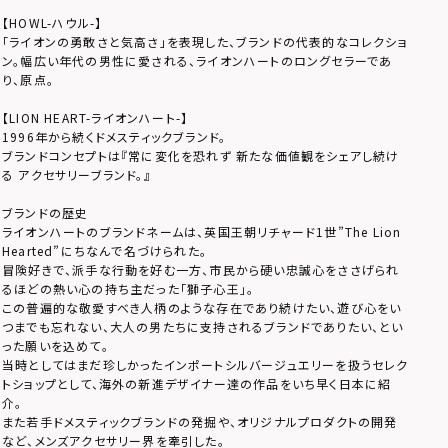
【HOWL-ハウル-】
「ライオンの勇敢さと気高さ」を表現した、ブランドの代表的なコレクショ
ン。幅広い年代の男性に愛される、ライオンハートのロングセラーであ
り、原点。
【LION HEART-ライオンハート-】
1996年から続くドメスティックブランド。
ブランドコンセプトは『常に変化を恐れず 新たな価値観をシェアし続け
る アクセサリーブランド。』
ブランドの歴史
ライオンハートのブランドネームは、英国王朝リチャード1世”The Lion
Hearted”にちなんで名づけられた。
冒険好きで、派手な行動を好む一方、市民から硬い忠誠心をささげられ
るほどの熱い心の持ち主だった「獅子心王」。
この普遍的な敬愛すべき人柄のような存在であり続けたい、遊び心をい
つまでも忘れない、大人の男たちに支持されるブランドでありたい、とい
った願いを込めて。
当時としてはまだ珍しかったインポートシルバージュエリーを扱うセレク
トショップとして、海外の新進デザイナー達の作品をいち早く日本に紹
介。
また若手ドメスティックブランドの発掘や、オリジナルプロダクトの開発
など、メンズアクセサリー界を牽引した。