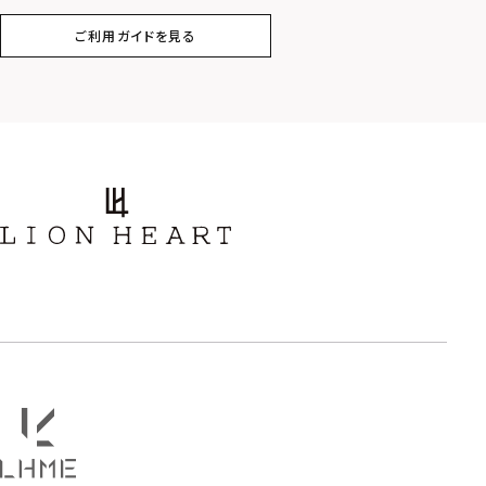
ご利用ガイドを見る
スター
ホースシュー
ストーン
誕生石
アラベスク
スクロール
フラワー
ハワイアン
タテガミ
PRICE
〜