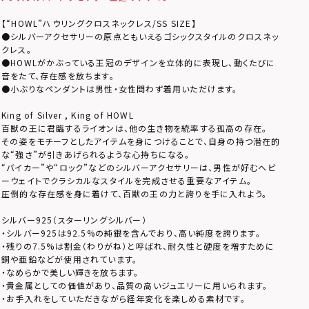
【“HOWL”ハウリングクロスネックレス/SS SIZE】
●シルバーアクセサリーの原点ともいえるゴシックスタイルのクロスネッ
クレス。
●HOWLがかぶっている王冠のデザインを立体的に表現し、動くたびに
音をたて、存在感を放ちます。
●小ぶりなペンダントは男性・女性問わず着用いただけます。
King of Silver , King of HOWL
百獣の王に君臨するライオンは、他の生き物を統率する孤高の存在。
その姿をモチーフとしたアイテムを身につけることで、自身の持つ潜在的
な“強さ”が引きあげられるような心持ちになる。
“バイカー”や“ロック”などのシルバーアクセサリーは、男性が好むヘビ
ーウェイトでクラシカルなスタイルを完成させる重要なアイテム。
圧倒的な存在感を身に着けて、百獣の王の力と誇りを手に入れよう。
シルバー925（スターリングシルバー）
・シルバー925は92.5%の純銀を含んでおり、高い純度を誇ります。
・残りの7.5%は割金（わりがね）と呼ばれ、耐久性と硬度を増すために
銅や亜鉛などが使用されています。
・なめらかで美しい輝きを放ちます。
・貴金属としての価値があり、品質の高いジュエリーに用いられます。
・お手入れをしていただきながら経年変化を楽しめる素材です。