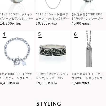
“THE EDGE”カッティン
“BASIC”ショート喜平チ
【限定展開】“THE EDG
グフープピアス/シルバー
ェーンネックレス（ミディ
E”カッティングフープピ
925
アム）/シルバー925
アス/サージカルステンレ
14,300
19,800
4,400
(税込)
(税込)
(税込)
ス（金属アレルギー対応）
【限定展開】“LH-1”カー
【限定展開】“LH-1”ヴァ
“HOWL”タテガミハウル
ブドプレートネックレス/
リアスチェーンブレスレッ
リング/シルバー925
サージカルステンレス（金
ト/アズキ/サージカルス
8,580
4,400
19,800
(税込)
(税込)
(税込)
属アレルギー対応）
テンレス（金属アレルギー
対応）
STYLING