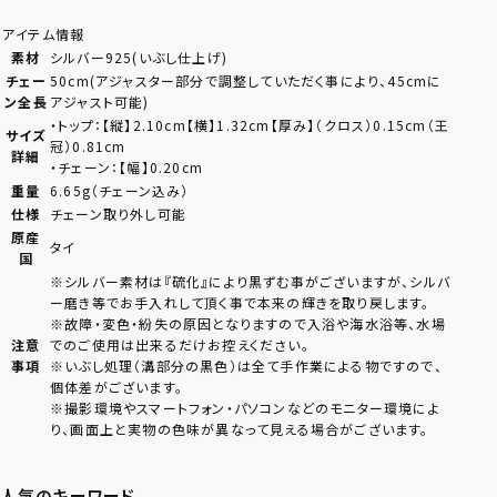
アイテム情報
素材
シルバー925(いぶし仕上げ)
チェー
50cm(アジャスター部分で調整していただく事により、45cmに
ン全長
アジャスト可能)
・トップ：【縦】2.10cm【横】1.32cm【厚み】（クロス）0.15cm（王
サイズ
冠）0.81cm
詳細
・チェーン：【幅】0.20cm
重量
6.65g（チェーン込み）
仕様
チェーン取り外し可能
原産
タイ
国
※シルバー素材は『硫化』により黒ずむ事がございますが、シルバ
ー磨き等でお手入れして頂く事で本来の輝きを取り戻します。
※故障・変色・紛失の原因となりますので入浴や海水浴等、水場
注意
でのご使用は出来るだけお控えください。
事項
※いぶし処理（溝部分の黒色）は全て手作業による物ですので、
個体差がございます。
※撮影環境やスマートフォン・パソコンなどのモニター環境によ
り、画面上と実物の色味が異なって見える場合がございます。