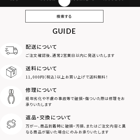
ピアス
イヤリング・イヤー
ブレスレット
バングル
検索する
カフ
GUIDE
アンクレット
オンラインストア
ギフトボックス
パーツ
限定
配送について
MOTIF
ご注文確認後、通常2営業日以内に発送いたします
送料について
ダブルリング
プレート
11,000円（税込）以上お買い上げで送料無料！
ライオン
ハート
修理について
経年劣化や不慮の事故等で破損・傷ついた際は修理をお
ロゴ
アニマル
承りいたします
返品・交換について
クラウン
クロス
万が一、商品到着時に破損・汚損、またはご注文内容と異
なる商品が届いた場合にのみお承りいたします
コイン
フェザー