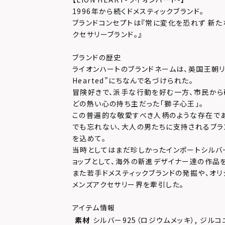
1996年から続くドメスティックブランド。
ブランドコンセプトは『常に変化を恐れず 新た
クセサリーブランド。』
ブランドの歴史
ライオンハートのブランドネームは、英国王朝リチャ
Hearted”にちなんで名づけられた。
冒険好きで、派手な行動を好む一方、市民か
どの熱い心の持ち主だった「獅子心王」。
この普遍的な敬愛すべき人柄のような存在で
でも忘れない、大人の男たちに支持されるブラ
を込めて。
当時としてはまだ珍しかったインポートシルバ
ョップとして、海外の新進デザイナー達の作品
また若手ドメスティックブランドの発掘や、オリ
メンズアクセサリー界を牽引した。
アイテム情報
素材
シルバー925（ロジウムメッキ）, ジルコ