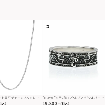
ショート喜平チェーンネックレス
“HOWL”タテガミハウルリング/シルバー92
/シルバー925
5
19,800
税込)
(税込)