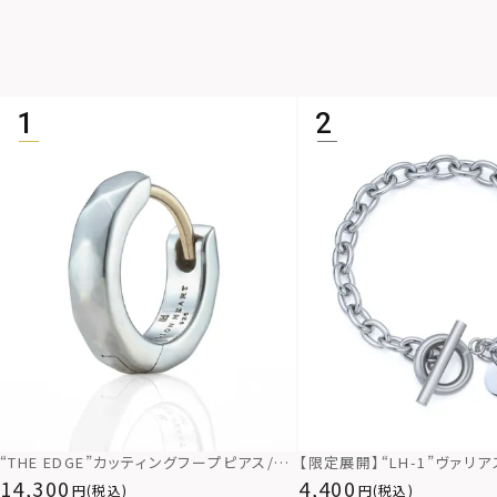
“THE EDGE”カッティングフープピアス/シ
【限定展開】“LH-1”ヴァリ
ルバー925
スレット/アズキ/サージカル
14,300
4,400
(税込)
(税込)