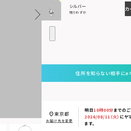
シルバー
カ
残りわずか
住所を知らない相手にe
明日
10時00分
までのご
東京都
2026/08/11（火）
に
ヤ
お届け先を変更
ます。