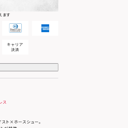
えます
レス
イスト×ホースシュー。