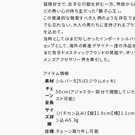
冒険好きで、派手な行動を好む一方、市民か
どの熱い心の持ち主だった「獅子心王」。
この普遍的な敬愛すべき人柄のような存在で
でも忘れない、大人の男たちに支持されるブラ
を込めて。
当時としてはまだ珍しかったインポートシルバ
ョップとして、海外の新進デザイナー達の作品
また若手ドメスティックブランドの発掘や、オリ
メンズアクセサリー界を牽引した。
アイテム情報
素材
シルバー925(ロジウムメッキ)
チェ
50cm(アジャスター部分で調整していた
ーン
スト可能)
全長
サイ
（バチカン込み）【縦】1.9cm【横】1.1c
ズ詳
ン込み5.3g
細
仕様
チェーン取り外し可能