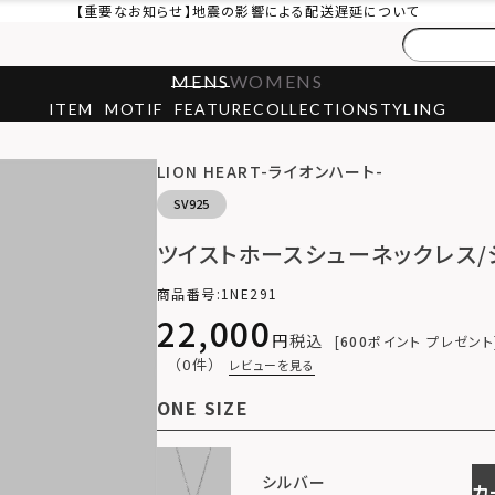
【重要なお知らせ】地震の影響による配送遅延について
MENS
WOMENS
ITEM
MOTIF
FEATURE
COLLECTION
STYLING
LION HEART-ライオンハート-
SV925
ツイストホースシューネックレス/
商品番号
1NE291
22,000
税込
600
ポイント プレゼント
（0件）
レビューを見る
ONE SIZE
シルバー
カ