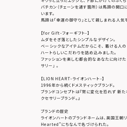
キリっと立ったエッジと、下部にかけてのふくら
バチカン（チェーンを通す箇所）は馬蹄の開口
います。
馬蹄は「幸運の御守り」として親しまれる人気
【for Gift-フォーギフト-】
ムダをそぎ落としたシンプルなデザイン。
ベーシックなアイテムだからこそ、 着ける人の
ハートらしいこだわりを詰め込みました。
ファッションを楽しむ都会的なあなたに向けた 
サリー」 。
【LION HEART-ライオンハート-】
1996年から続くドメスティックブランド。
ブランドコンセプトは『常に変化を恐れず 新た
クセサリーブランド。』
ブランドの歴史
ライオンハートのブランドネームは、英国王朝リチャ
Hearted”にちなんで名づけられた。