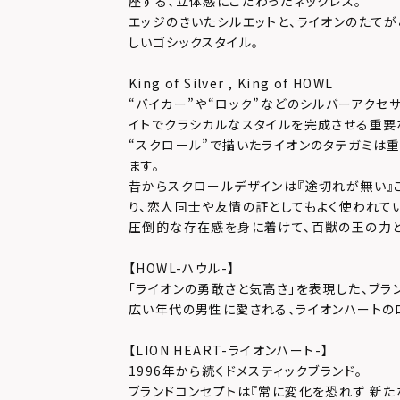
座する、立体感にこだわったネックレス。
エッジのきいたシルエットと、ライオンのたて
しいゴシックスタイル。
King of Silver , King of HOWL
“バイカー”や“ロック”などのシルバーアクセ
イトでクラシカルなスタイルを完成させる重要
“スクロール”で描いたライオンのタテガミは
ます。
昔からスクロールデザインは『途切れが無い』
り、恋人同士や友情の証としてもよく使われてい
圧倒的な存在感を身に着けて、百獣の王の力と
【HOWL-ハウル-】
「ライオンの勇敢さと気高さ」を表現した、ブラ
広い年代の男性に愛される、ライオンハートの
【LION HEART-ライオンハート-】
1996年から続くドメスティックブランド。
ブランドコンセプトは『常に変化を恐れず 新た