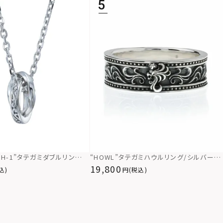
LH-1”タテガミダブルリングネ
“HOWL”タテガミハウルリング/シルバー92
スト/シルバー）/サージカル
5
19,800
込)
(税込)
金属アレルギー対応）