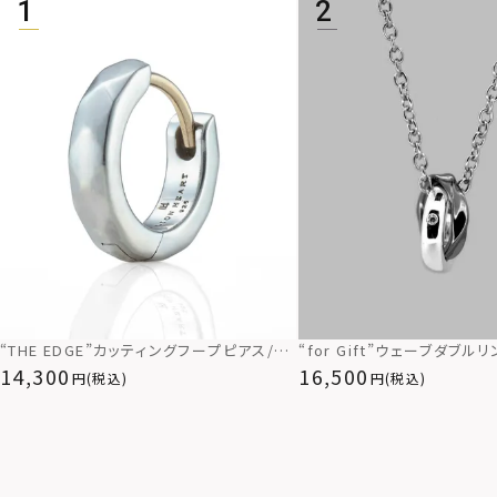
“THE EDGE”カッティングフープピアス/シ
“for Gift”ウェーブダブル
ルバー925
ス/シルバー×ブラック/シルバ
14,300
16,500
(税込)
(税込)