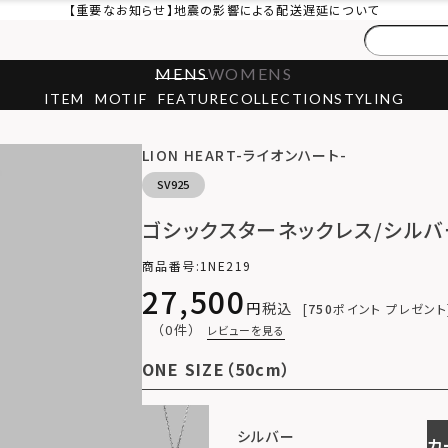
【重要なお知らせ】地震の影響による配送遅延について
MENS
WOMENS
ITEM
MOTIF
FEATURE
COLLECTION
STYLING
LION HEART-ライオンハート-
SV925
ゴシックスターネックレス/シルバ
商品番号
1NE219
27,500
税込
750
ポイント プレゼント
（0件）
レビューを見る
ONE SIZE（50cm）
シルバー
カ