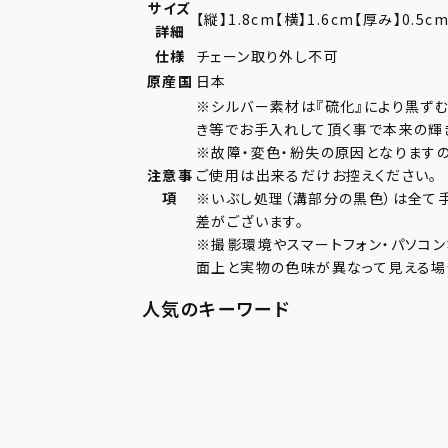
サイズ
【縦】1.8cm【横】1.6cm【厚み】0.5
詳細
仕様
チェーン取り外し不可
原産国
日本
※シルバー素材は『硫化』により黒ず
き等でお手入れして頂く事で本来の輝
※故障・変色・紛失の原因となります
注意事
ご使用は出来るだけお控えください。
項
※いぶし処理（溝部分の黒色）は全て
差がございます。
※撮影環境やスマートフォン・パソコン
面上と実物の色味が異なって見える場