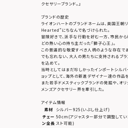
クセサリーブランド。』
ブランドの歴史
ライオンハートのブランドネームは、英国王朝リチャ
Hearted”にちなんで名づけられた。
冒険好きで、派手な行動を好む一方、市民か
どの熱い心の持ち主だった「獅子心王」。
この普遍的な敬愛すべき人柄のような存在で
でも忘れない、大人の男たちに支持されるブラ
を込めて。
当時としてはまだ珍しかったインポートシルバ
ョップとして、海外の新進デザイナー達の作品
また若手ドメスティックブランドの発掘や、オリ
メンズアクセサリー界を牽引した。
アイテム情報
素材
シルバー925(いぶし仕上げ)
チェー
50cm(アジャスター部分で調整してい
ン全長
スト可能)