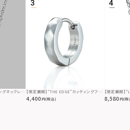
リングネックレ
【限定展開】“THE EDGE”カッティングフー
【限定展開】“
ー925
プピアス/サージカルステンレス（金属アレ
ックレス（ツイ
4,400
8,580
(税込)
(税
ルギー対応）
ステンレス（