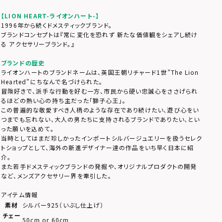
【LION HEART-ライオンハート-】
1996年から続くドメスティックブランド。
ブランドコンセプトは『常に変化を恐れず 新たな価値観をシェアし続け
る アクセサリーブランド。』
ブランドの歴史
ライオンハートのブランドネームは、英国王朝リチャード1世”The Lion
Hearted”にちなんで名づけられた。
冒険好きで、派手な行動を好む一方、市民から硬い忠誠心をささげられ
るほどの熱い心の持ち主だった「獅子心王」。
この普遍的な敬愛すべき人柄のような存在であり続けたい、遊び心をい
つまでも忘れない、大人の男たちに支持されるブランドでありたい、とい
った願いを込めて。
当時としてはまだ珍しかったインポートシルバージュエリーを扱うセレク
トショップとして、海外の新進デザイナー達の作品をいち早く日本に紹
介。
また若手ドメスティックブランドの発掘や、オリジナルプロダクトの開発
など、メンズアクセサリー界を牽引した。
アイテム情報
素材
シルバー925（いぶし仕上げ）
チェー
50cm or 60cm