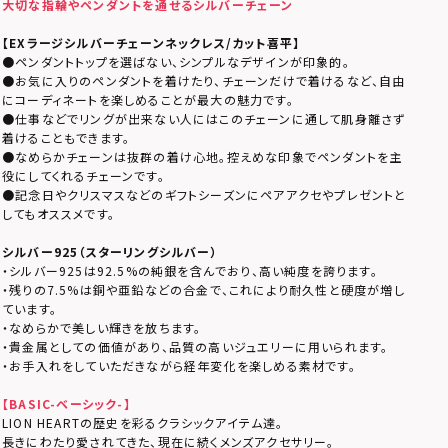
大切な指輪やペンダントを通せるシルバーチェーン
【EXラージシルバーチェーンネックレス/カット喜平】
●ペンダントトップを選ばない、シンプルなデザインが印象的。
●お気に入りのペンダントを着けたり、チェーンだけで着けるなど、自由
にコーディネートを楽しめることが最大の魅力です。
●仕事などでリングが出来ない人にはこのチェーンに通して肌身離さず
着けることもできます。
●なめらかチェーンは抜群の着け心地。控えめな印象でペンダントを主
役にしてくれるチェーンです。
●記念日やクリスマスなどのギフトシーズンにペアアクセやプレゼントと
してもオススメです。
シルバー925（スターリングシルバー）
・シルバー925は92.5%の純銀を含んでおり、高い純度を誇ります。
・残りの7.5%は銅や亜鉛などの合金で、これにより耐久性と硬度が増し
ています。
・なめらかで美しい輝きを放ちます。
・貴金属としての価値があり、品質の高いジュエリーに用いられます。
・お手入れをしていただきながら経年変化を楽しめる素材です。
【BASIC-ベーシック-】
LION HEARTの歴史を彩るクラシックアイテム達。
長きにわたり愛されてきた、現在に続くメンズアクセサリー。