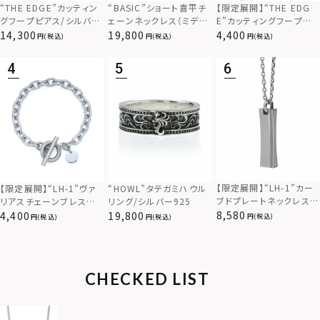
“THE EDGE”カッティン
“BASIC”ショート喜平チ
【限定展開】“THE EDG
グフープピアス/シルバー
ェーンネックレス（ミディ
E”カッティングフープピ
925
アム）/シルバー925
アス/サージカルステンレ
14,300
19,800
4,400
(税込)
(税込)
(税込)
ス（金属アレルギー対応）
【限定展開】“LH-1”カー
【限定展開】“LH-1”ヴァ
“HOWL”タテガミハウル
ブドプレートネックレス/
リアスチェーンブレスレッ
リング/シルバー925
サージカルステンレス（金
ト/アズキ/サージカルス
8,580
4,400
19,800
(税込)
(税込)
(税込)
属アレルギー対応）
テンレス（金属アレルギー
対応）
CHECKED LIST