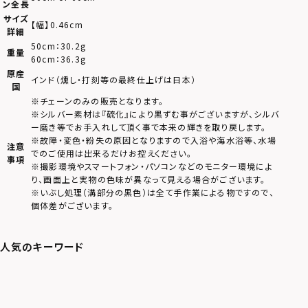
ン全長
サイズ
【幅】0.46cm
詳細
50cm：30.2g
重量
60cm：36.3g
原産
インド（燻し・打刻等の最終仕上げは日本）
国
※チェーンのみの販売となります。
※シルバー素材は『硫化』により黒ずむ事がございますが、シルバ
ー磨き等でお手入れして頂く事で本来の輝きを取り戻します。
※故障・変色・紛失の原因となりますので入浴や海水浴等、水場
注意
でのご使用は出来るだけお控えください。
事項
※撮影環境やスマートフォン・パソコンなどのモニター環境によ
り、画面上と実物の色味が異なって見える場合がございます。
※いぶし処理（溝部分の黒色）は全て手作業による物ですので、
個体差がございます。