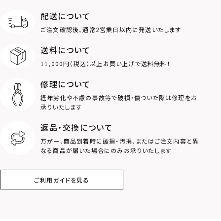
配送について
MOTIF
ご注文確認後、通常2営業日以内に発送いたします
送料について
ダブルリング
プレート
11,000円（税込）以上お買い上げで送料無料！
ライオン
ハート
修理について
経年劣化や不慮の事故等で破損・傷ついた際は修理をお
ロゴ
アニマル
承りいたします
返品・交換について
クラウン
クロス
万が一、商品到着時に破損・汚損、またはご注文内容と異
なる商品が届いた場合にのみお承りいたします
コイン
フェザー
ご利用ガイドを見る
スター
ホースシュー
ストーン
誕生石