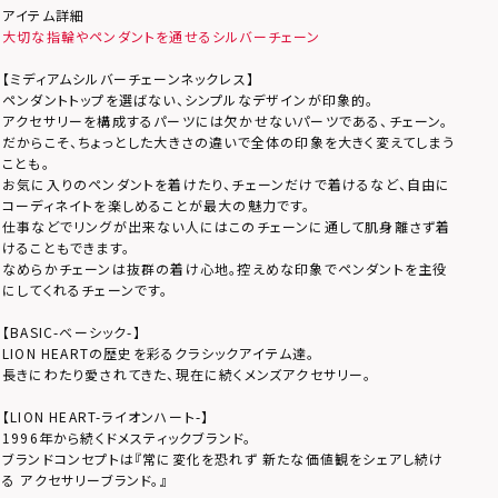
アイテム詳細
大切な指輪やペンダントを通せるシルバーチェーン
【ミディアムシルバーチェーンネックレス】
ペンダントトップを選ばない、シンプルなデザインが印象的。
アクセサリーを構成するパーツには欠かせないパーツである、チェーン。
だからこそ、ちょっとした大きさの違いで全体の印象を大きく変えてしまう
ことも。
お気に入りのペンダントを着けたり、チェーンだけで着けるなど、自由に
コーディネイトを楽しめることが最大の魅力です。
仕事などでリングが出来ない人にはこのチェーンに通して肌身離さず着
けることもできます。
なめらかチェーンは抜群の着け心地。控えめな印象でペンダントを主役
にしてくれるチェーンです。
【BASIC-ベーシック-】
LION HEARTの歴史を彩るクラシックアイテム達。
長きにわたり愛されてきた、現在に続くメンズアクセサリー。
【LION HEART-ライオンハート-】
1996年から続くドメスティックブランド。
ブランドコンセプトは『常に変化を恐れず 新たな価値観をシェアし続け
る アクセサリーブランド。』