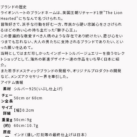
ブランドの歴史
ライオンハートのブランドネームは、英国王朝リチャード1世”The Lion
Hearted”にちなんで名づけられた。
冒険好きで、派手な行動を好む一方、市民から硬い忠誠心をささげられ
るほどの熱い心の持ち主だった「獅子心王」。
この普遍的な敬愛すべき人柄のような存在であり続けたい、遊び心をい
つまでも忘れない、大人の男たちに支持されるブランドでありたい、とい
った願いを込めて。
当時としてはまだ珍しかったインポートシルバージュエリーを扱うセレク
トショップとして、海外の新進デザイナー達の作品をいち早く日本に紹
介。
また若手ドメスティックブランドの発掘や、オリジナルプロダクトの開発
など、メンズアクセサリー界を牽引した。
アイテム情報
素材
シルバー925(いぶし仕上げ)
チェー
50cm or 60cm
ン全長
サイズ
【幅】0.2cm
詳細
重量g
50cm：9g
(約)
60cm：10.7g
原産
インド（燻し・打刻等の最終仕上げは日本）