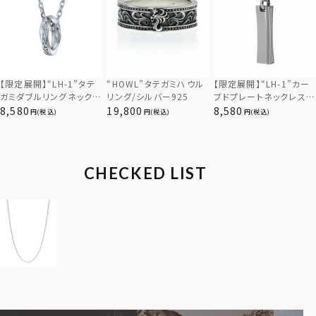
【限定展開】“LH-1”カー
【限定展開】“LH-1”タテ
“HOWL”タテガミハウル
ブドプレートネックレス/
ガミダブルリングネックレ
リング/シルバー925
サージカルステンレス（金
ス（ツイスト/シルバー）/
8,580
8,580
19,800
(税込)
(税込)
(税込)
属アレルギー対応）
サージカルステンレス（金
属アレルギー対応）
CHECKED LIST