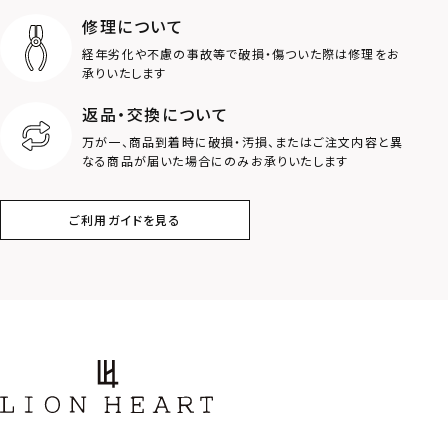
ライオン
ハート
修理について
経年劣化や不慮の事故等で破損・傷ついた際は修理をお
ロゴ
アニマル
承りいたします
返品・交換について
クラウン
クロス
万が一、商品到着時に破損・汚損、またはご注文内容と異
なる商品が届いた場合にのみお承りいたします
コイン
フェザー
ご利用ガイドを見る
スター
ホースシュー
ストーン
誕生石
アラベスク
スクロール
フラワー
ハワイアン