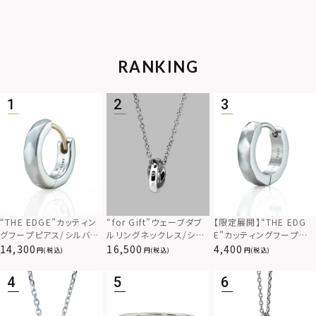
RANKING
“THE EDGE”カッティン
“for Gift”ウェーブダブ
【限定展開】“THE EDG
グフープピアス/シルバー
ルリングネックレス/シル
E”カッティングフープピ
925
バー×ブラック/シルバー
アス/サージカルステンレ
14,300
16,500
4,400
(税込)
(税込)
(税込)
925
ス（金属アレルギー対応）