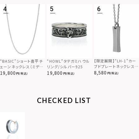
対応）
【限定展開】“LH-1”カー
“BASIC”ショート喜平チ
“HOWL”タテガミハウル
ブドプレートネックレス/
ェーンネックレス（ミディ
リング/シルバー925
サージカルステンレス（金
アム）/シルバー925
8,580
19,800
19,800
(税込)
(税込)
(税込)
属アレルギー対応）
CHECKED LIST