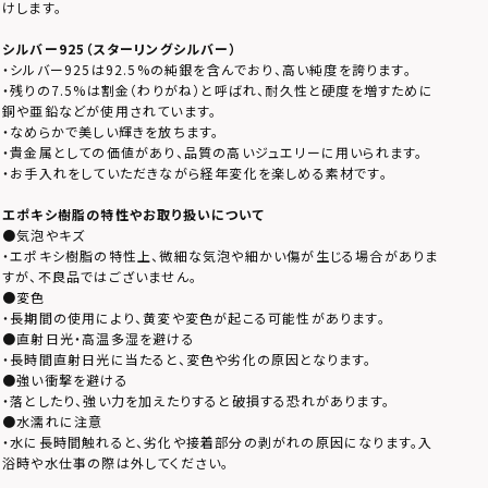
けします。
シルバー925（スターリングシルバー）
・シルバー925は92.5%の純銀を含んでおり、高い純度を誇ります。
・残りの7.5%は割金（わりがね）と呼ばれ、耐久性と硬度を増すために
銅や亜鉛などが使用されています。
・なめらかで美しい輝きを放ちます。
・貴金属としての価値があり、品質の高いジュエリーに用いられます。
・お手入れをしていただきながら経年変化を楽しめる素材です。
エポキシ樹脂の特性やお取り扱いについて
●気泡やキズ
・エポキシ樹脂の特性上、微細な気泡や細かい傷が生じる場合がありま
すが、不良品ではございません。
●変色
・長期間の使用により、黄変や変色が起こる可能性があります。
●直射日光・高温多湿を避ける
・長時間直射日光に当たると、変色や劣化の原因となります。
●強い衝撃を避ける
・落としたり、強い力を加えたりすると破損する恐れがあります。
●水濡れに注意
・水に長時間触れると、劣化や接着部分の剥がれの原因になります。入
浴時や水仕事の際は外してください。