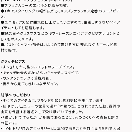
●ブラックカラーのエポキシ樹脂が特徴。
●1点でスタイリングの幅が広がる、メンズファッション定番のフープピア
ス。
●ユニセックスな雰囲気に仕上がっていますので、主張しすぎないペアア
イテムとしても活躍します。
●記念日やクリスマスなどのギフトシーズンにペアアクセやプレゼントと
してもオススメです。
●ポスト（シャフト）部分は、はじめて着ける方に安心なK18ゴールド素
材で製作。
クラッチピアス
・すっきりした丸型シルエットのフープピアス。
・キャッチ紛失の心配がないキャッチレスタイプ。
・ワンタッチでラクに着脱可能。
・後ろから見てもきれいなデザイン。
刻印へのこだわり
・すべてのアイテムに、ブランド刻印と素材刻印を施しています。
・刻印は、ジュエリーの世界で長年「本物の証」とされてきた伝統。品質や
由来を保証する署名として受け継がれてきました。
・「誰が、何で作ったか」が明確であることは、ものづくりへの責任と誇り
の証です。
・LION HEARTのアクセサリーは、本物であることを目に見える形でお届