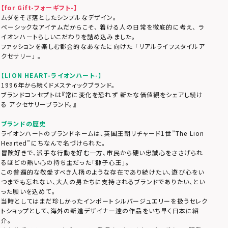
【for Gift-フォーギフト-】
ムダをそぎ落としたシンプルなデザイン。
ベーシックなアイテムだからこそ、 着ける人の日常を徹底的に考え、 ラ
イオンハートらしいこだわりを詰め込みました。
ファッションを楽しむ都会的なあなたに向けた 「リアルライフスタイルア
クセサリー」 。
【LION HEART-ライオンハート-】
1996年から続くドメスティックブランド。
ブランドコンセプトは『常に変化を恐れず 新たな価値観をシェアし続け
る アクセサリーブランド。』
ブランドの歴史
ライオンハートのブランドネームは、英国王朝リチャード1世”The Lion
Hearted”にちなんで名づけられた。
冒険好きで、派手な行動を好む一方、市民から硬い忠誠心をささげられ
るほどの熱い心の持ち主だった「獅子心王」。
この普遍的な敬愛すべき人柄のような存在であり続けたい、遊び心をい
つまでも忘れない、大人の男たちに支持されるブランドでありたい、とい
った願いを込めて。
当時としてはまだ珍しかったインポートシルバージュエリーを扱うセレク
トショップとして、海外の新進デザイナー達の作品をいち早く日本に紹
介。