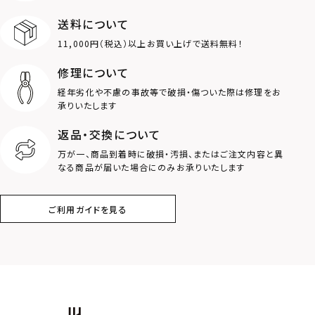
送料について
ダブルリング
プレート
11,000円（税込）以上お買い上げで送料無料！
ライオン
ハート
修理について
経年劣化や不慮の事故等で破損・傷ついた際は修理をお
ロゴ
アニマル
承りいたします
返品・交換について
クラウン
クロス
万が一、商品到着時に破損・汚損、またはご注文内容と異
なる商品が届いた場合にのみお承りいたします
コイン
フェザー
ご利用ガイドを見る
スター
ホースシュー
ストーン
誕生石
アラベスク
スクロール