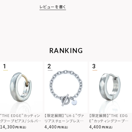
レビューを書く
RANKING
“THE EDGE”カッティン
【限定展開】“LH-1”ヴァ
【限定展開】“THE EDG
グフープピアス/シルバー
リアスチェーンブレスレッ
E”カッティングフープピ
925
ト/アズキ/サージカルス
アス/サージカルステンレ
14,300
4,400
4,400
(税込)
(税込)
(税込)
テンレス（金属アレルギー
ス（金属アレルギー対応）