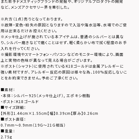
また若手ドメスティックブランドの発掘や、オリジナルプロダクトの開発
など、メンズアクセサリー界を牽引した。
※片方（1点）売りとなっております。
※故障・変色・紛失の原因となりますので入浴や海水浴等、水場でのご使
用は出来るだけお控えください。
※メッキ仕上げが施されている本アイテムは、普通のシルバーとは異な
り、シルバー磨きなどで磨くことはせず、軽く柔らかい布で拭く程度のお手
入れを行ってください。
※撮影環境やスマートフォン・パソコンなどのモニター環境により、画面
上と実物の色味が異なって見える場合がございます。
※ポスト（シャフト）に使用されているK18ゴールドは金属アレルギーに
強い素材ですが、アレルギー反応の原因は様々な為、100%反応しないこ
とをお約束できません。予めご了承ください。
■素材：
・本体：シルバー925（メッキ仕上げ）, エポキシ樹脂
・ポスト：K18ゴールド
■サイズ詳細：
【外形】1.44cm×1.55cm【幅】0.39cm【厚み】0.26cm
■ポスト直径：
0.7mm～0.9mm（19G～21G相当）
■重量：
2.75g