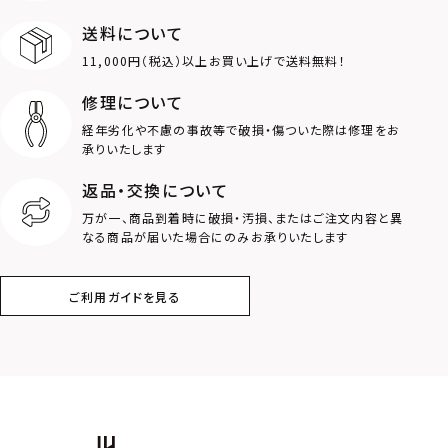
送料について
ダブルリング
プレート
11,000円（税込）以上お買い上げで送料無料！
ライオン
ハート
修理について
経年劣化や不慮の事故等で破損・傷ついた際は修理をお
ロゴ
アニマル
承りいたします
返品・交換について
クラウン
クロス
万が一、商品到着時に破損・汚損、またはご注文内容と異
なる商品が届いた場合にのみお承りいたします
コイン
フェザー
ご利用ガイドを見る
スター
ホースシュー
ストーン
誕生石
アラベスク
スクロール