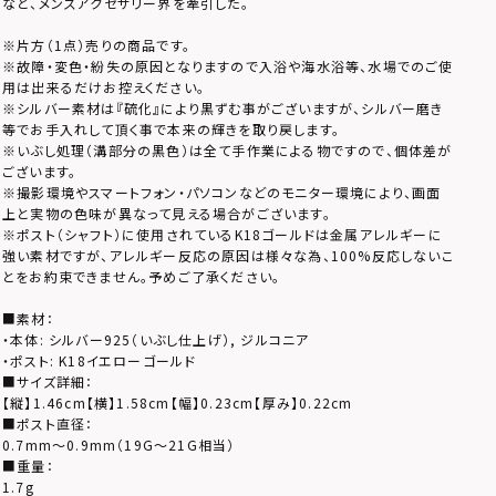
など、メンズアクセサリー界を牽引した。
※片方（1点）売りの商品です。
※故障・変色・紛失の原因となりますので入浴や海水浴等、水場でのご使
用は出来るだけお控えください。
※シルバー素材は『硫化』により黒ずむ事がございますが、シルバー磨き
等でお手入れして頂く事で本来の輝きを取り戻します。
※いぶし処理（溝部分の黒色）は全て手作業による物ですので、個体差が
ございます。
※撮影環境やスマートフォン・パソコンなどのモニター環境により、画面
上と実物の色味が異なって見える場合がございます。
※ポスト（シャフト）に使用されているK18ゴールドは金属アレルギーに
強い素材ですが、アレルギー反応の原因は様々な為、100%反応しないこ
とをお約束できません。予めご了承ください。
■素材：
・本体: シルバー925（いぶし仕上げ）, ジルコニア
・ポスト: K18イエローゴールド
■サイズ詳細：
【縦】1.46cm【横】1.58cm【幅】0.23cm【厚み】0.22cm
■ポスト直径：
0.7mm～0.9mm（19G～21G相当）
■重量：
1.7g