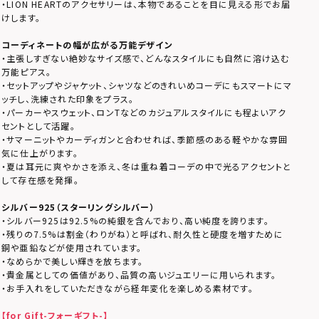
・LION HEARTのアクセサリーは、本物であることを目に見える形でお届
けします。
コーディネートの幅が広がる万能デザイン
・主張しすぎない絶妙なサイズ感で、どんなスタイルにも自然に溶け込む
万能ピアス。
・セットアップやジャケット、シャツなどのきれいめコーデにもスマートにマ
ッチし、洗練された印象をプラス。
・パーカーやスウェット、ロンTなどのカジュアルスタイルにも程よいアク
セントとして活躍。
・サマーニットやカーディガンと合わせれば、季節感のある軽やかな雰囲
気に仕上がります。
・夏は耳元に爽やかさを添え、冬は重ね着コーデの中で光るアクセントと
して存在感を発揮。
シルバー925（スターリングシルバー）
・シルバー925は92.5%の純銀を含んでおり、高い純度を誇ります。
・残りの7.5%は割金（わりがね）と呼ばれ、耐久性と硬度を増すために
銅や亜鉛などが使用されています。
・なめらかで美しい輝きを放ちます。
・貴金属としての価値があり、品質の高いジュエリーに用いられます。
・お手入れをしていただきながら経年変化を楽しめる素材です。
【for Gift-フォーギフト-】