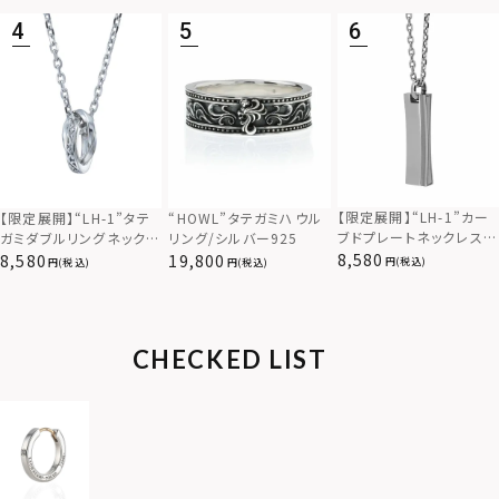
【限定展開】“LH-1”カー
【限定展開】“LH-1”タテ
“HOWL”タテガミハウル
ブドプレートネックレス/
ガミダブルリングネックレ
リング/シルバー925
サージカルステンレス（金
ス（ツイスト/シルバー）/
8,580
8,580
19,800
(税込)
(税込)
(税込)
属アレルギー対応）
サージカルステンレス（金
属アレルギー対応）
CHECKED LIST