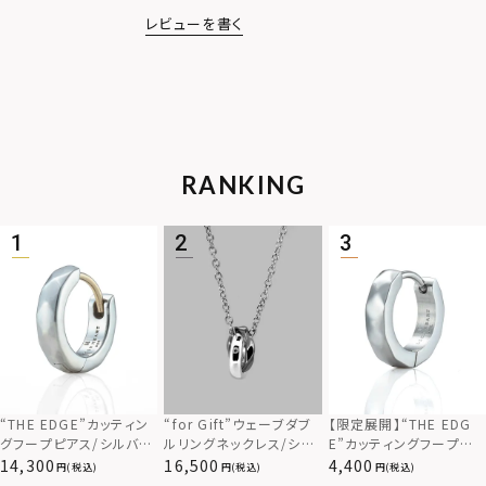
レビューを書く
RANKING
“THE EDGE”カッティン
“for Gift”ウェーブダブ
【限定展開】“THE EDG
グフープピアス/シルバー
ルリングネックレス/シル
E”カッティングフープピ
925
バー×ブラック/シルバー
アス/サージカルステンレ
14,300
16,500
4,400
(税込)
(税込)
(税込)
925
ス（金属アレルギー対応）