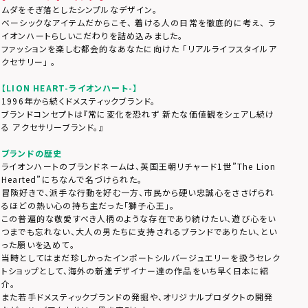
ムダをそぎ落としたシンプルなデザイン。
ベーシックなアイテムだからこそ、 着ける人の日常を徹底的に考え、 ラ
イオンハートらしいこだわりを詰め込みました。
ファッションを楽しむ都会的なあなたに向けた 「リアルライフスタイルア
クセサリー」 。
【LION HEART-ライオンハート-】
1996年から続くドメスティックブランド。
ブランドコンセプトは『常に変化を恐れず 新たな価値観をシェアし続け
る アクセサリーブランド。』
ブランドの歴史
ライオンハートのブランドネームは、英国王朝リチャード1世”The Lion
Hearted”にちなんで名づけられた。
冒険好きで、派手な行動を好む一方、市民から硬い忠誠心をささげられ
るほどの熱い心の持ち主だった「獅子心王」。
この普遍的な敬愛すべき人柄のような存在であり続けたい、遊び心をい
つまでも忘れない、大人の男たちに支持されるブランドでありたい、とい
った願いを込めて。
当時としてはまだ珍しかったインポートシルバージュエリーを扱うセレク
トショップとして、海外の新進デザイナー達の作品をいち早く日本に紹
介。
また若手ドメスティックブランドの発掘や、オリジナルプロダクトの開発