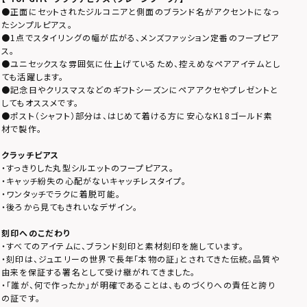
●正面にセットされたジルコニアと側面のブランド名がアクセントになっ
たシンプルピアス。
●1点でスタイリングの幅が広がる、メンズファッション定番のフープピア
ス。
●ユニセックスな雰囲気に仕上げているため、控えめなペアアイテムとし
ても活躍します。
●記念日やクリスマスなどのギフトシーズンにペアアクセやプレゼントと
してもオススメです。
●ポスト（シャフト）部分は、はじめて着ける方に安心なK18ゴールド素
材で製作。
クラッチピアス
・すっきりした丸型シルエットのフープピアス。
・キャッチ紛失の心配がないキャッチレスタイプ。
・ワンタッチでラクに着脱可能。
・後ろから見てもきれいなデザイン。
刻印へのこだわり
・すべてのアイテムに、ブランド刻印と素材刻印を施しています。
・刻印は、ジュエリーの世界で長年「本物の証」とされてきた伝統。品質や
由来を保証する署名として受け継がれてきました。
・「誰が、何で作ったか」が明確であることは、ものづくりへの責任と誇り
の証です。