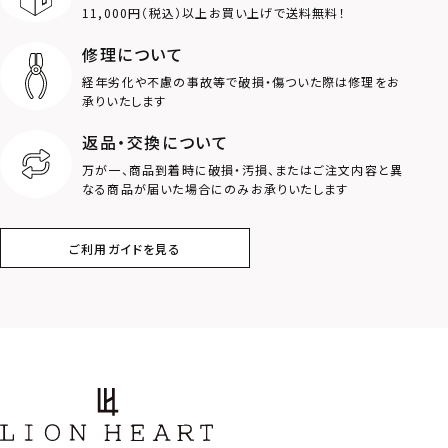
11,000円（税込）以上お買い上げで送料無料！
ライオン
ハート
修理について
経年劣化や不慮の事故等で破損・傷ついた際は修理をお
ロゴ
アニマル
承りいたします
返品・交換について
クラウン
クロス
万が一、商品到着時に破損・汚損、またはご注文内容と異
なる商品が届いた場合にのみお承りいたします
コイン
フェザー
ご利用ガイドを見る
スター
ホースシュー
ストーン
誕生石
アラベスク
スクロール
フラワー
ハワイアン