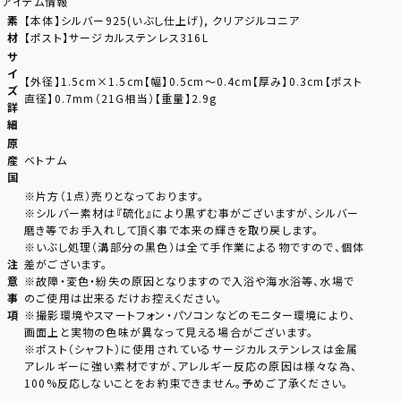
アイテム情報
素
【本体】シルバー925(いぶし仕上げ), クリアジルコニア
材
【ポスト】サージカルステンレス316L
サ
イ
【外径】1.5cm×1.5cm【幅】0.5cm～0.4cm【厚み】0.3cm【ポスト
ズ
直径】0.7mm（21G相当）【重量】2.9g
詳
細
原
産
ベトナム
国
※片方（1点）売りとなっております。
※シルバー素材は『硫化』により黒ずむ事がございますが、シルバー
磨き等でお手入れして頂く事で本来の輝きを取り戻します。
※いぶし処理（溝部分の黒色）は全て手作業による物ですので、個体
注
差がございます。
意
※故障・変色・紛失の原因となりますので入浴や海水浴等、水場で
事
のご使用は出来るだけお控えください。
項
※撮影環境やスマートフォン・パソコンなどのモニター環境により、
画面上と実物の色味が異なって見える場合がございます。
※ポスト（シャフト）に使用されているサージカルステンレスは金属
アレルギーに強い素材ですが、アレルギー反応の原因は様々な為、
100%反応しないことをお約束できません。予めご了承ください。