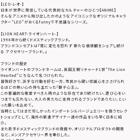
【LEO-レオ-】
日本が世界に発信している代表的なカルチャーのひとつ【ANIME】
そんなアニメから飛び出したかのようなアイコニックなオリジナルキャラ
クター“LEO”がおくるfunnyで不思議なシリーズ。
【LION HEART-ライオンハート-】
1996年から続くドメスティックブランド。
ブランドコンセプトは『常に変化を恐れず 新たな価値観をシェアし続け
る アクセサリーブランド。』
ブランドの歴史
ライオンハートのブランドネームは、英国王朝リチャード1世”The Lion
Hearted”にちなんで名づけられた。
冒険好きで、派手な行動を好む一方、市民から硬い忠誠心をささげられ
るほどの熱い心の持ち主だった「獅子心王」。
この普遍的な敬愛すべき人柄のような存在であり続けたい、遊び心をい
つまでも忘れない、大人の男たちに支持されるブランドでありたい、とい
った願いを込めて。
当時としてはまだ珍しかったインポートシルバージュエリーを扱うセレク
トショップとして、海外の新進デザイナー達の作品をいち早く日本に紹
介。
また若手ドメスティックブランドの発掘や、オリジナルプロダクトの開発
など、メンズアクセサリー界を牽引した。