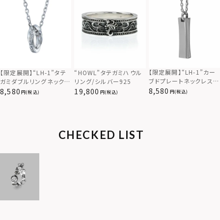
【限定展開】“LH-1”カー
【限定展開】“LH-1”タテ
“HOWL”タテガミハウル
ブドプレートネックレス/
ガミダブルリングネックレ
リング/シルバー925
サージカルステンレス（金
ス（ツイスト/シルバー）/
8,580
8,580
19,800
(税込)
(税込)
(税込)
属アレルギー対応）
サージカルステンレス（金
属アレルギー対応）
CHECKED LIST