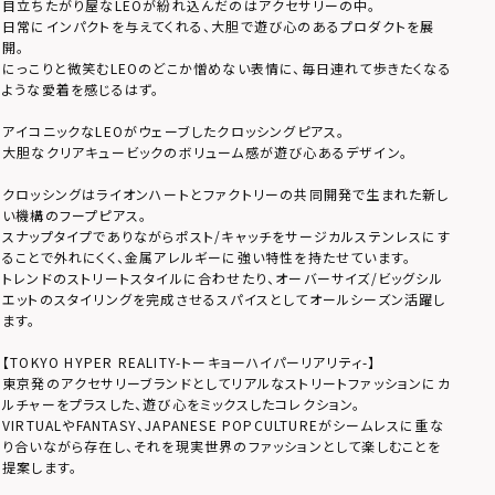
目立ちたがり屋なLEOが紛れ込んだのはアクセサリーの中。
日常にインパクトを与えてくれる、大胆で遊び心のあるプロダクトを展
開。
にっこりと微笑むLEOのどこか憎めない表情に、毎日連れて歩きたくなる
ような愛着を感じるはず。
アイコニックなLEOがウェーブしたクロッシングピアス。
大胆なクリアキュービックのボリューム感が遊び心あるデザイン。
クロッシングはライオンハートとファクトリーの共同開発で生まれた新し
い機構のフープピアス。
スナップタイプでありながらポスト/キャッチをサージカルステンレスにす
ることで外れにくく、金属アレルギーに強い特性を持たせています。
トレンドのストリートスタイルに合わせたり、オーバーサイズ/ビッグシル
エットのスタイリングを完成させるスパイスとしてオールシーズン活躍し
ます。
【TOKYO HYPER REALITY-トーキョーハイパーリアリティ-】
東京発のアクセサリーブランドとしてリアルなストリートファッションにカ
ルチャーをプラスした、遊び心をミックスしたコレクション。
VIRTUALやFANTASY、JAPANESE POPCULTUREがシームレスに重な
り合いながら存在し、それを現実世界のファッションとして楽しむことを
提案します。