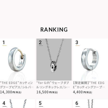
RANKING
“THE EDGE”カッティン
“for Gift”ウェーブダブ
【限定展開】“THE EDG
グフープピアス/シルバー
ルリングネックレス/シル
E”カッティングフープピ
925
バー×ブラック/シルバー
アス/サージカルステンレ
14,300
16,500
4,400
(税込)
(税込)
(税込)
925
ス（金属アレルギー対応）