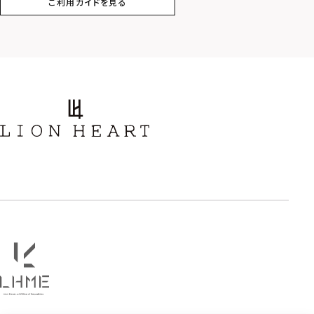
ご利用ガイドを見る
スター
ホースシュー
ストーン
誕生石
アラベスク
スクロール
フラワー
ハワイアン
タテガミ
PRICE
〜
COLOR