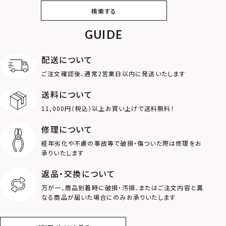
ピアス
イヤリング・イヤー
ブレスレット
バングル
検索する
カフ
GUIDE
アンクレット
オンラインストア
ギフトボックス
パーツ
限定
配送について
MOTIF
ご注文確認後、通常2営業日以内に発送いたします
送料について
ダブルリング
プレート
11,000円（税込）以上お買い上げで送料無料！
ライオン
ハート
修理について
経年劣化や不慮の事故等で破損・傷ついた際は修理をお
ロゴ
アニマル
承りいたします
返品・交換について
クラウン
クロス
万が一、商品到着時に破損・汚損、またはご注文内容と異
なる商品が届いた場合にのみお承りいたします
コイン
フェザー