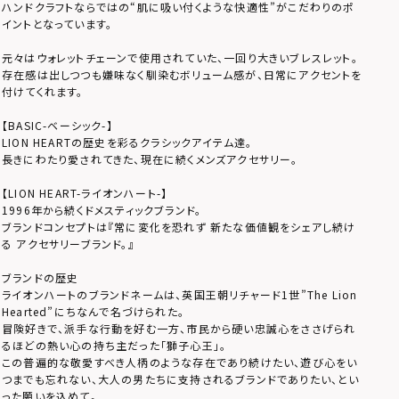
ハンドクラフトならではの“肌に吸い付くような快適性”がこだわりのポ
イントとなっています。
元々はウォレットチェーンで使用されていた、一回り大きいブレスレット。
存在感は出しつつも嫌味なく馴染むボリューム感が、日常にアクセントを
付けてくれます。
【BASIC-ベーシック-】
LION HEARTの歴史を彩るクラシックアイテム達。
長きにわたり愛されてきた、現在に続くメンズアクセサリー。
【LION HEART-ライオンハート-】
1996年から続くドメスティックブランド。
ブランドコンセプトは『常に変化を恐れず 新たな価値観をシェアし続け
る アクセサリーブランド。』
ブランドの歴史
ライオンハートのブランドネームは、英国王朝リチャード1世”The Lion
Hearted”にちなんで名づけられた。
冒険好きで、派手な行動を好む一方、市民から硬い忠誠心をささげられ
るほどの熱い心の持ち主だった「獅子心王」。
この普遍的な敬愛すべき人柄のような存在であり続けたい、遊び心をい
つまでも忘れない、大人の男たちに支持されるブランドでありたい、とい
った願いを込めて。