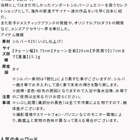
当時としてはまだ珍しかったインポートシルバージュエリーを扱うセレク
トショップとして、海外の新進デザイナー達の作品をいち早く日本に紹
介。
また若手ドメスティックブランドの発掘や、オリジナルプロダクトの開発
など、メンズアクセサリー界を牽引した。
アイテム情報
素材
シルバー925（いぶし仕上げ）
サイ
【チェーン幅】0.75cm【チェーン全長】20cm【手首周り】17cmま
ズ詳
で【重量】15.1g
細
原産
タイ
国
※シルバー素材は『硫化』により黒ずむ事がございますが、シルバ
ー磨き等でお手入れして頂く事で本来の輝きを取り戻します。
※故障・変色・紛失の原因となりますので入浴や海水浴等、水場で
注意
のご使用は出来るだけお控えください。
事項
※いぶし処理（溝部分の黒色）は全て手作業による物ですので、個
体差がございます。
※撮影環境やスマートフォン・パソコンなどのモニター環境によ
り、画面上と実物の色味が異なって見える場合がございます。