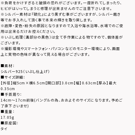
※負荷をかけすぎると破損の恐れがございます。一度折れてしまったり、
ヒビがはいってしまうと修理が出来ませんのでご注意下さいませ。
※シルバー素材は『硫化』により黒ずむ事がございますが、シルバー磨き
等でお手入れして頂く事で本来の輝きを取り戻します。
※故障・変色・紛失の原因となりますので入浴や海水浴等、水場でのご使
用は出来るだけお控えください。
※いぶし処理（溝部分の黒色）は全て手作業による物ですので、個体差が
ございます。
※撮影環境やスマートフォン・パソコンなどのモニター環境により、画面
上と実物の色味が異なって見える場合がございます。
■素材：
シルバー925（いぶし仕上げ）
■サイズ詳細：
【外径】縦5cm×横6.5cm【開口部】3.0cm【幅】0.63cm【厚み】最大
0.35cm
■手首周り：
14cm～17cm前後(バングルの為、おおよそのサイズになります。予めご
了承下さいませ)
■重量：
17.05g
■原産国：
タイ