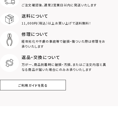
MOTIF
ご注文確認後、通常2営業日以内に発送いたします
送料について
ダブルリング
プレート
11,000円（税込）以上お買い上げで送料無料！
ライオン
ハート
修理について
経年劣化や不慮の事故等で破損・傷ついた際は修理をお
ロゴ
アニマル
承りいたします
返品・交換について
クラウン
クロス
万が一、商品到着時に破損・汚損、またはご注文内容と異
なる商品が届いた場合にのみお承りいたします
コイン
フェザー
ご利用ガイドを見る
スター
ホースシュー
ストーン
誕生石
アラベスク
スクロール