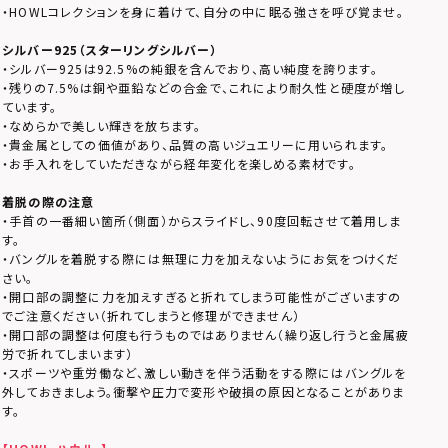
・HOWLコレクションを身に着けて、自分の中に眠る強さを呼び覚ませ。
シルバー925（スターリングシルバー）
・シルバー925は92.5%の純銀を含んでおり、高い純度を誇ります。
・残りの7.5%は銅や亜鉛などの合金で、これにより耐久性と硬度が増し
ています。
・なめらかで美しい輝きを放ちます。
・貴金属としての価値があり、品質の高いジュエリーに用いられます。
・お手入れをしていただきながら経年変化を楽しめる素材です。
着脱の際の注意
・手首の一番細い箇所（側面）からスライドし、90度回転させて着用しま
す。
・バングルを着脱する際には無理に力を加えないようにお気をつけくだ
さい。
・開口部の調整に力を加えすぎると折れてしまう可能性がございますの
でご注意ください（折れてしまうと修理ができません）
・開口部の調整は何度も行うものではありません（繰り返し行うと金属疲
労で折れてしまいます）
・スポーツや重労働など、激しい動きを伴う活動をする際にはバングルを
外しておきましょう。衝撃や圧力で変形や破損の原因となることがありま
す。