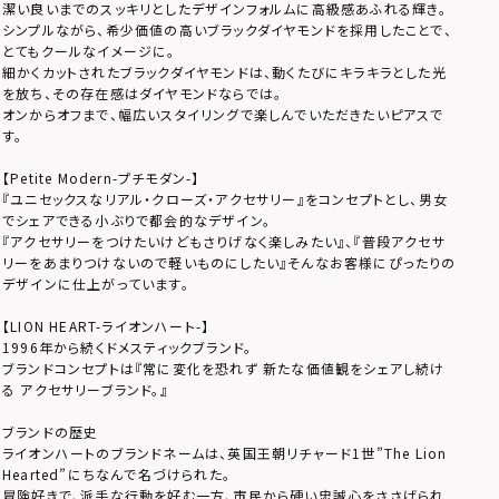
潔い良いまでのスッキリとしたデザインフォルムに高級感あふれる輝き。
シンプルながら、希少価値の高いブラックダイヤモンドを採用したことで、
とてもクールなイメージに。
細かくカットされたブラックダイヤモンドは、動くたびにキラキラとした光
を放ち、その存在感はダイヤモンドならでは。
オンからオフまで、幅広いスタイリングで楽しんでいただきたいピアスで
す。
【Petite Modern-プチモダン-】
『ユニセックスなリアル・クローズ・アクセサリー』をコンセプトとし、男女
でシェアできる小ぶりで都会的なデザイン。
『アクセサリーをつけたいけどもさりげなく楽しみたい』、『普段アクセサ
リーをあまりつけないので軽いものにしたい』そんなお客様にぴったりの
デザインに仕上がっています。
【LION HEART-ライオンハート-】
1996年から続くドメスティックブランド。
ブランドコンセプトは『常に変化を恐れず 新たな価値観をシェアし続け
る アクセサリーブランド。』
ブランドの歴史
ライオンハートのブランドネームは、英国王朝リチャード1世”The Lion
Hearted”にちなんで名づけられた。
冒険好きで、派手な行動を好む一方、市民から硬い忠誠心をささげられ