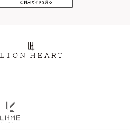
ご利用ガイドを見る
スター
ホースシュー
ストーン
誕生石
アラベスク
スクロール
フラワー
ハワイアン
タテガミ
PRICE
〜
COLOR