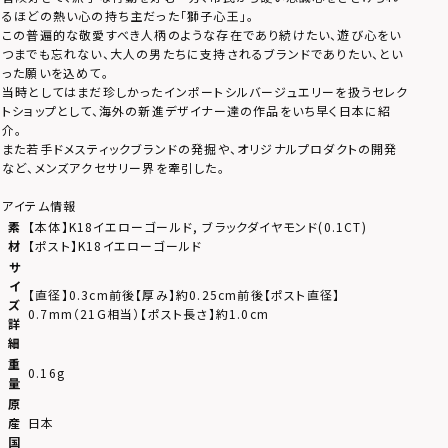
るほどの熱い心の持ち主だった「獅子心王」。
この普遍的な敬愛すべき人柄のような存在であり続けたい、遊び心をい
つまでも忘れない、大人の男たちに支持されるブランドでありたい、とい
った願いを込めて。
当時としてはまだ珍しかったインポートシルバージュエリーを扱うセレク
トショップとして、海外の新進デザイナー達の作品をいち早く日本に紹
介。
また若手ドメスティックブランドの発掘や、オリジナルプロダクトの開発
など、メンズアクセサリー界を牽引した。
アイテム情報
素
【本体】K18イエローゴールド, ブラックダイヤモンド(0.1CT)
材
【ポスト】K18イエローゴールド
サ
イ
【直径】0.3cm前後【厚み】約0.25cm前後【ポスト直径】
ズ
0.7mm（21G相当）【ポスト長さ】約1.0cm
詳
細
重
0.16g
量
原
産
日本
国