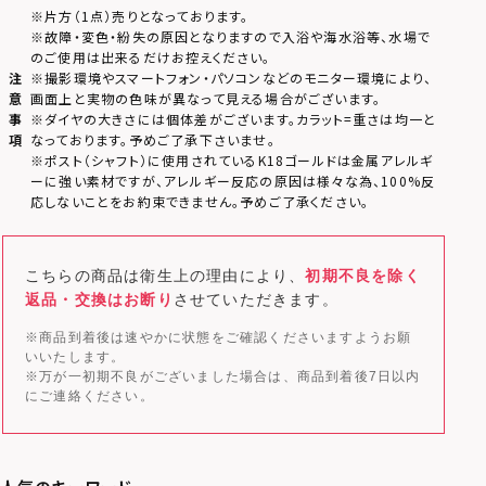
※片方（1点）売りとなっております。
※故障・変色・紛失の原因となりますので入浴や海水浴等、水場で
のご使用は出来るだけお控えください。
注
※撮影環境やスマートフォン・パソコンなどのモニター環境により、
意
画面上と実物の色味が異なって見える場合がございます。
事
※ダイヤの大きさには個体差がございます。カラット=重さは均一と
項
なっております。予めご了承下さいませ。
※ポスト（シャフト）に使用されているK18ゴールドは金属アレルギ
ーに強い素材ですが、アレルギー反応の原因は様々な為、100%反
応しないことをお約束できません。予めご了承ください。
こちらの商品は衛生上の理由により、
初期不良を除く
返品・交換はお断り
させていただきます。
※商品到着後は速やかに状態をご確認くださいますようお願
いいたします。
※万が一初期不良がございました場合は、商品到着後7日以内
にご連絡ください。