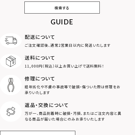
ピアス
イヤリング・イヤー
ブレスレット
バングル
検索する
カフ
GUIDE
アンクレット
オンラインストア
ギフトボックス
パーツ
限定
配送について
MOTIF
ご注文確認後、通常2営業日以内に発送いたします
送料について
ダブルリング
プレート
11,000円（税込）以上お買い上げで送料無料！
ライオン
ハート
修理について
経年劣化や不慮の事故等で破損・傷ついた際は修理をお
ロゴ
アニマル
承りいたします
返品・交換について
クラウン
クロス
万が一、商品到着時に破損・汚損、またはご注文内容と異
なる商品が届いた場合にのみお承りいたします
コイン
フェザー