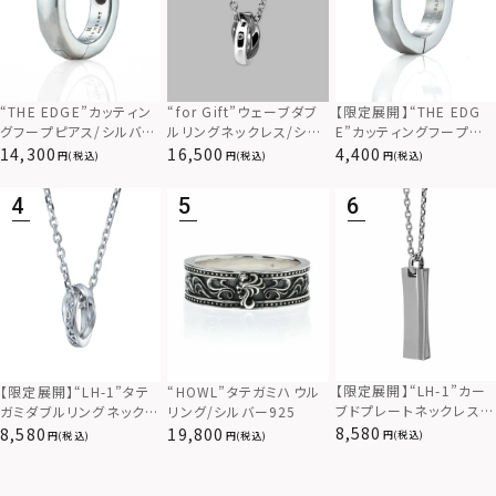
“THE EDGE”カッティン
“for Gift”ウェーブダブ
【限定展開】“THE EDG
グフープピアス/シルバー
ルリングネックレス/シル
E”カッティングフープピ
925
バー×ブラック/シルバー
アス/サージカルステンレ
14,300
16,500
4,400
(税込)
(税込)
(税込)
925
ス（金属アレルギー対応）
【限定展開】“LH-1”カー
【限定展開】“LH-1”タテ
“HOWL”タテガミハウル
ブドプレートネックレス/
ガミダブルリングネックレ
リング/シルバー925
サージカルステンレス（金
ス（ツイスト/シルバー）/
8,580
8,580
19,800
(税込)
(税込)
(税込)
属アレルギー対応）
サージカルステンレス（金
属アレルギー対応）