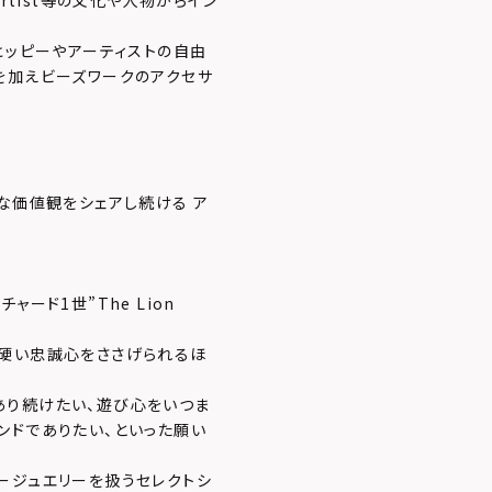
ck.Artist等の文化や人物からイン
ヒッピーやアーティストの自由
を加えビーズワークのアクセサ
な価値観をシェアし続ける ア
ード1世”The Lion
ら硬い忠誠心をささげられるほ
あり続けたい、遊び心をいつま
ンドでありたい、といった願い
ージュエリーを扱うセレクトシ