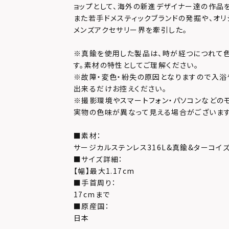
ョップとして、海外の新進デザイナー達の作品
また若手ドメスティックブランドの発掘や、オリ
メンズアクセサリー界を牽引した。
※真鍮を使用した製品は、時が経つにつれて色
す。素材の特性としてご理解ください。
※故障・変色・紛失の原因となりますので入浴
出来るだけお控えください。
※撮影環境やスマートフォン・パソコンなどの
実物の色味が異なって見える場合がございます
■素材：
サージカルステンレス316L&真鍮&ターコイ
■サイズ詳細：
【幅】最大1.17cm
■手首周り：
17cmまで
■原産国：
日本