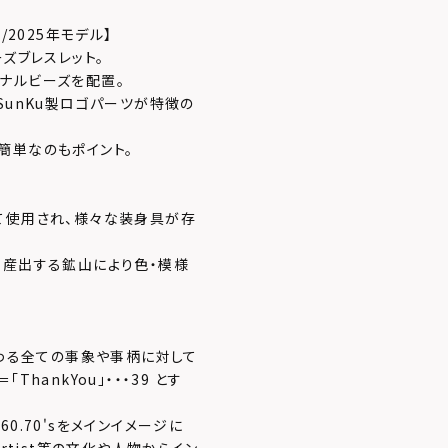
ト/2025年モデル】
ズブレスレット。
ナルビーズを配置。
SunKu製ロゴパーツが特徴の
簡単なのもポイント。
て使用され、様々な装身具が存
、産出する鉱山により色・模様
関わる全ての事象や事柄に対して
hankYou」・・・39 とす
0.70'sをメインイメージに