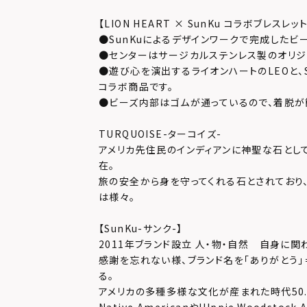
【LION HEART × SunKu コラボブレスレッ
●SunKuによるデザインワークで完成したビー
●センターはサージカルステンレス製のオリジ
●遊び心を演出するライオンハートのLEOと、
コラボ商品です。
●ビーズ内部はゴムが通っているので、着脱が
TURQUOISE-ターコイズ-
アメリカ先住民のインディアンに神聖な石とし
在。
旅の安全から身を守ってくれる石とされており
は様々。
【SunKu-サンク-】
2011年ブランド設立 人・物・自然 自身に
感謝を忘れない様、ブランド名を「ありがとう」＝「T
る。
アメリカの多種多様な文化が産まれた時代50.6