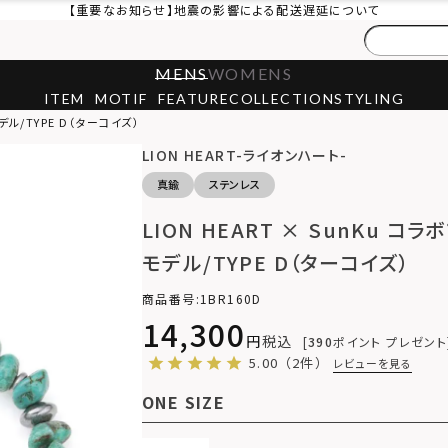
【重要なお知らせ】地震の影響による配送遅延について
MENS
WOMENS
ITEM
MOTIF
FEATURE
COLLECTION
STYLING
モデル/TYPE D（ターコイズ）
LION HEART-ライオンハート-
真鍮
ステンレス
LION HEART × SunKu コ
モデル/TYPE D（ターコイズ）
商品番号
1BR160D
14,300
税込
390
ポイント プレゼント
5.00
（2件）
レビューを見る
ONE SIZE