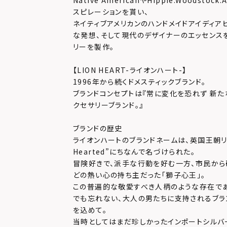
Native AmericanやHIppie.Woodsto
スピレーションを貰い、
ネイティブアメリカンのハンドメイドアイディア
な発想、そして現代のデザイナーのエッセンス
リーを製作。
【LION HEART-ライオンハート-】
1996年から続くドメスティックブランド。
ブランドコンセプトは『常に変化を恐れず 新た
クセサリーブランド。』
ブランドの歴史
ライオンハートのブランドネームは、英国王朝リチャ
Hearted”にちなんで名づけられた。
冒険好きで、派手な行動を好む一方、市民か
どの熱い心の持ち主だった「獅子心王」。
この普遍的な敬愛すべき人柄のような存在で
でも忘れない、大人の男たちに支持されるブラ
を込めて。
当時としてはまだ珍しかったインポートシルバ