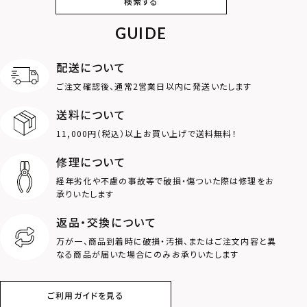
検索する
カフ
GUIDE
アンクレット
オンラインストア
ギフトボックス
パーツ
限定
配送について
MOTIF
ご注文確認後、通常2営業日以内に発送いたします
送料について
ダブルリング
プレート
11,000円（税込）以上お買い上げで送料無料！
ライオン
ハート
修理について
経年劣化や不慮の事故等で破損・傷ついた際は修理をお
ロゴ
アニマル
承りいたします
返品・交換について
クラウン
クロス
万が一、商品到着時に破損・汚損、またはご注文内容と異
なる商品が届いた場合にのみお承りいたします
コイン
フェザー
ご利用ガイドを見る
スター
ホースシュー