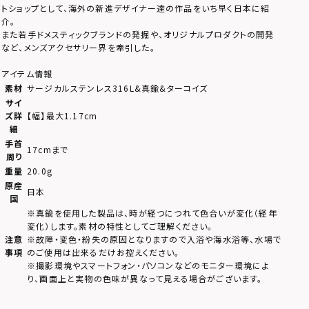
トショップとして、海外の新進デザイナー達の作品をいち早く日本に紹
介。
また若手ドメスティックブランドの発掘や、オリジナルプロダクトの開発
など、メンズアクセサリー界を牽引した。
アイテム情報
素材
サージカルステンレス316L&真鍮&ターコイズ
サイ
ズ詳
【幅】最大1.17cm
細
手首
17cmまで
周り
重量
20.0g
原産
日本
国
※真鍮を使用した製品は、時が経つにつれて色合いが変化（経年
変化）します。素材の特性としてご理解ください。
注意
※故障・変色・紛失の原因となりますので入浴や海水浴等、水場で
事項
のご使用は出来るだけお控えください。
※撮影環境やスマートフォン・パソコンなどのモニター環境によ
り、画面上と実物の色味が異なって見える場合がございます。