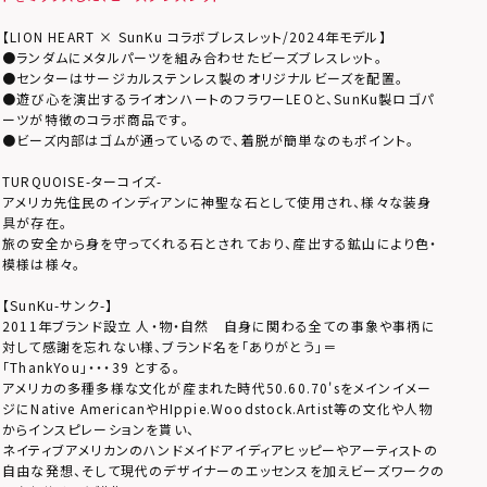
【LION HEART × SunKu コラボブレスレット/2024年モデル】
●ランダムにメタルパーツを組み合わせたビーズブレスレット。
●センターはサージカルステンレス製のオリジナルビーズを配置。
●遊び心を演出するライオンハートのフラワーLEOと、SunKu製ロゴパ
ーツが特徴のコラボ商品です。
●ビーズ内部はゴムが通っているので、着脱が簡単なのもポイント。
TURQUOISE-ターコイズ-
アメリカ先住民のインディアンに神聖な石として使用され、様々な装身
具が存在。
旅の安全から身を守ってくれる石とされており、産出する鉱山により色・
模様は様々。
【SunKu-サンク-】
2011年ブランド設立 人・物・自然 自身に関わる全ての事象や事柄に
対して感謝を忘れない様、ブランド名を「ありがとう」＝
「ThankYou」・・・39 とする。
アメリカの多種多様な文化が産まれた時代50.60.70'sをメインイメー
ジにNative AmericanやHIppie.Woodstock.Artist等の文化や人物
からインスピレーションを貰い、
ネイティブアメリカンのハンドメイドアイディアヒッピーやアーティストの
自由な発想、そして現代のデザイナーのエッセンスを加えビーズワークの