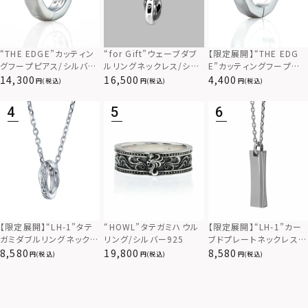
“THE EDGE”カッティン
“for Gift”ウェーブダブ
【限定展開】“THE EDG
グフープピアス/シルバー
ルリングネックレス/シル
E”カッティングフープピ
925
バー×ブラック/シルバー
アス/サージカルステンレ
14,300
16,500
4,400
(税込)
(税込)
(税込)
925
ス（金属アレルギー対応）
【限定展開】“LH-1”カー
【限定展開】“LH-1”タテ
“HOWL”タテガミハウル
ブドプレートネックレス/
ガミダブルリングネックレ
リング/シルバー925
サージカルステンレス（金
ス（ツイスト/シルバー）/
8,580
8,580
19,800
(税込)
(税込)
(税込)
属アレルギー対応）
サージカルステンレス（金
属アレルギー対応）