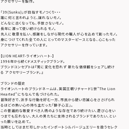
アクセサリーを製作。
「39(Sunku)」が目指すモノつくり・・・
誰に何と言われようと、譲れないモノ。
どんなに古くなっても、手放さないモノ。
長年に渡って使い続けられるモノ。
先人に敬意を払い、感謝をしながら現代の職人が心を込めて創ったモノ。
身につけてくれた全ての人にとってのマスターピースとなる、心こもった
アクセサリーを作っています。
【LION HEART-ライオンハート-】
1996年から続くドメスティックブランド。
ブランドコンセプトは『常に変化を恐れず 新たな価値観をシェアし続け
る アクセサリーブランド。』
ブランドの歴史
ライオンハートのブランドネームは、英国王朝リチャード1世”The Lion
Hearted”にちなんで名づけられた。
冒険好きで、派手な行動を好む一方、市民から硬い忠誠心をささげられ
るほどの熱い心の持ち主だった「獅子心王」。
この普遍的な敬愛すべき人柄のような存在であり続けたい、遊び心をい
つまでも忘れない、大人の男たちに支持されるブランドでありたい、とい
った願いを込めて。
当時としてはまだ珍しかったインポートシルバージュエリーを扱うセレク