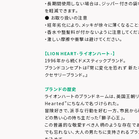
・長期間使用しない場合は、ジッパー付きの袋
を軽減できます。
● お取り扱いの注意
・経年劣化により、メッキが徐々に薄くなること
・香水や整髪料が付かないように注意してくだ
・激しい摩擦や衝撃は避けてください。
【LION HEART-ライオンハート-】
1996年から続くドメスティックブランド。
ブランドコンセプトは『常に変化を恐れず 新た
クセサリーブランド。』
ブランドの歴史
ライオンハートのブランドネームは、英国王朝リチャ
Hearted”にちなんで名づけられた。
冒険好きで、派手な行動を好む一方、市民か
どの熱い心の持ち主だった「獅子心王」。
この普遍的な敬愛すべき人柄のような存在で
でも忘れない、大人の男たちに支持されるブラ