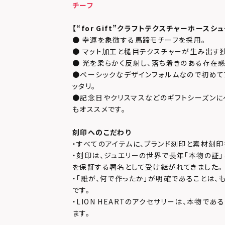
チーフ
【“for Gift”クラフトテクスチャーホースシ
● 幸運を象徴する馬蹄モチーフを採用。
● マット加工と槌目テクスチャーが生み出す
● 光を柔らかく反射し、落ち着きのある存在
●ベーシックなデザインフォルムなので初めて
ッタリ。
●記念日やクリスマスなどのギフトシーズンに
もオススメです。
刻印へのこだわり
・すべてのアイテムに、ブランド刻印と素材刻印
・刻印は、ジュエリーの世界で長年「本物の証
を保証する署名として受け継がれてきました。
・「誰が、何で作ったか」が明確であることは、
です。
・LION HEARTのアクセサリーは、本物で
ます。