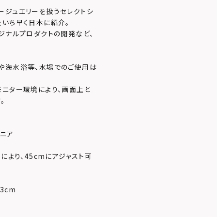
ージュエリーを扱うセレクトシ
をいち早く日本に紹介。
ジナルプロダクトの開発など、
や海水浴等、水場でのご使用は
モニター環境により、画面上と
。
コニア
により、45cmにアジャスト可
23cm