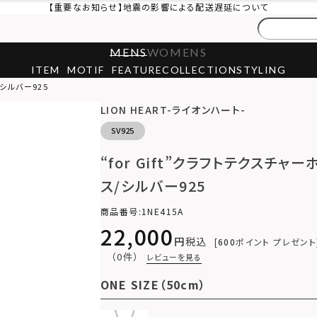
【重要なお知らせ】地震の影響による配送遅延について
MENS
WOMENS
ITEM
MOTIF
FEATURE
COLLECTION
STYLING
/シルバー925
LION HEART-ライオンハート-
SV925
“for Gift”クラフトテクスチ
ス/シルバー925
商品番号
1NE415A
22,000
税込
600
ポイント プレゼント
（0件）
レビューを見る
ONE SIZE（50cm）