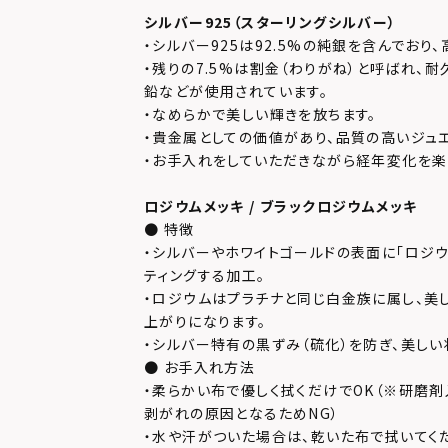
シルバー925（スターリングシルバー）
・シルバー925は92.5%の純銀を含んでおり
・残りの7.5%は割金（わりがね）と呼ばれ、
鉛などが使用されています。
・なめらかで美しい輝きを放ちます。
・貴金属としての価値があり、品質の高いジュ
・お手入れをしていただきながら経年変化を楽
ロジウムメッキ / ブラックロジウムメッキ
● 特徴
・シルバーやホワイトゴールドの表面に「ロジウ
ティングする加工。
・ロジウムはプラチナと同じ白金族に属し、美
上がりになります。
・シルバー特有の黒ずみ（硫化）を防ぎ、美しい
● お手入れ方法
・柔らかい布で優しく拭くだけでOK（※研磨
剥がれの原因となるためNG）
・水や汗がついた場合は、乾いた布で拭いてく