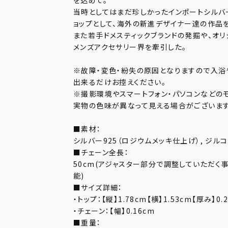
を込めて。
当時としてはまだ珍しかったインポートシルバ
ョップとして、海外の新進デザイナー達の作品
また若手ドメスティックブランドの発掘や、オリ
メンズアクセサリー界を牽引した。
※故障・変色・紛失の原因となりますので入浴
出来るだけお控えください。
※撮影環境やスマートフォン・パソコンなどの
実物の色味が異なって見える場合がございます
■素材：
シルバー925（ロジウムメッキ仕上げ）, ジル
■チェーン全長：
50cm(アジャスター部分で調整していただく事
能)
■サイズ詳細：
・トップ：【縦】1.78cm【横】1.53cm【厚み】0.
・チェーン：【幅】0.16cm
■重量：