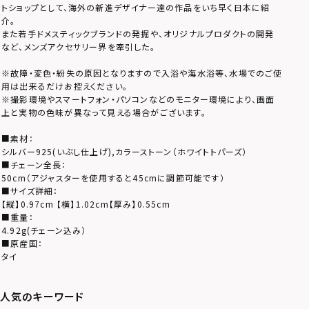
トショップとして、海外の新進デザイナー達の作品をいち早く日本に紹
介。
また若手ドメスティックブランドの発掘や、オリジナルプロダクトの開発
など、メンズアクセサリー界を牽引した。
※故障・変色・紛失の原因となりますので入浴や海水浴等、水場でのご使
用は出来るだけお控えください。
※撮影環境やスマートフォン・パソコンなどのモニター環境により、画面
上と実物の色味が異なって見える場合がございます。
■素材：
シルバー925(いぶし仕上げ),カラーストーン（ホワイトトパーズ）
■チェーン全長：
50cm（アジャスターを使用すると45cmに調節可能です）
■サイズ詳細：
【縦】0.97cm 【横】1.02cm【厚み】0.55cm
■重量：
4.92g(チェーン込み）
■原産国：
タイ