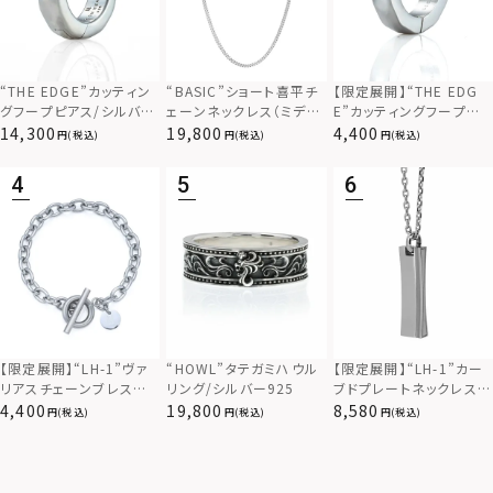
“THE EDGE”カッティン
“BASIC”ショート喜平チ
【限定展開】“THE EDG
グフープピアス/シルバー
ェーンネックレス（ミディ
E”カッティングフープピ
925
アム）/シルバー925
アス/サージカルステンレ
14,300
19,800
4,400
(税込)
(税込)
(税込)
ス（金属アレルギー対応）
【限定展開】“LH-1”カー
【限定展開】“LH-1”ヴァ
“HOWL”タテガミハウル
ブドプレートネックレス/
リアスチェーンブレスレッ
リング/シルバー925
サージカルステンレス（金
ト/アズキ/サージカルス
8,580
4,400
19,800
(税込)
(税込)
(税込)
属アレルギー対応）
テンレス（金属アレルギー
対応）