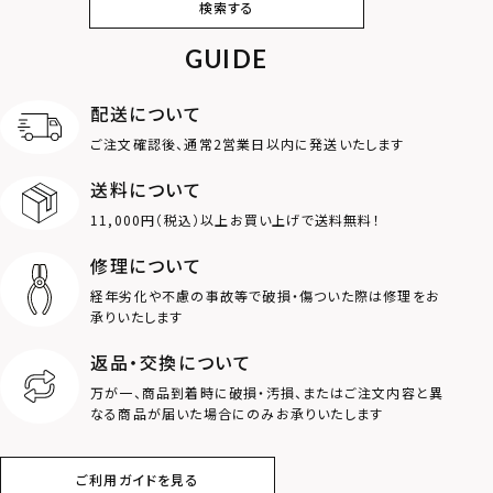
検索する
カフ
GUIDE
アンクレット
オンラインストア
ギフトボックス
パーツ
限定
配送について
MOTIF
ご注文確認後、通常2営業日以内に発送いたします
送料について
ダブルリング
プレート
11,000円（税込）以上お買い上げで送料無料！
ライオン
ハート
修理について
経年劣化や不慮の事故等で破損・傷ついた際は修理をお
ロゴ
アニマル
承りいたします
返品・交換について
クラウン
クロス
万が一、商品到着時に破損・汚損、またはご注文内容と異
なる商品が届いた場合にのみお承りいたします
コイン
フェザー
ご利用ガイドを見る