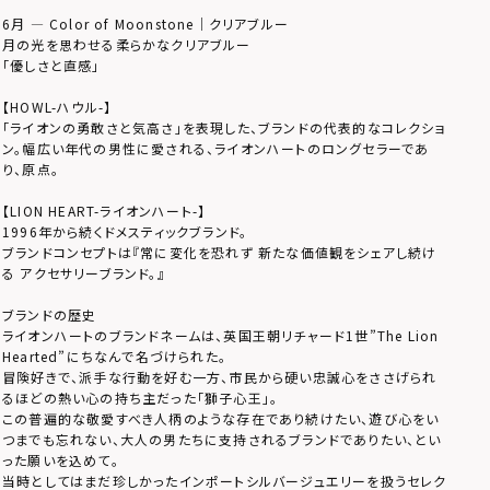
6月 — Color of Moonstone｜クリアブルー
月の光を思わせる柔らかなクリアブルー
「優しさと直感」
【HOWL-ハウル-】
「ライオンの勇敢さと気高さ」を表現した、ブランドの代表的なコレクショ
ン。幅広い年代の男性に愛される、ライオンハートのロングセラーであ
り、原点。
【LION HEART-ライオンハート-】
1996年から続くドメスティックブランド。
ブランドコンセプトは『常に変化を恐れず 新たな価値観をシェアし続け
る アクセサリーブランド。』
ブランドの歴史
ライオンハートのブランドネームは、英国王朝リチャード1世”The Lion
Hearted”にちなんで名づけられた。
冒険好きで、派手な行動を好む一方、市民から硬い忠誠心をささげられ
るほどの熱い心の持ち主だった「獅子心王」。
この普遍的な敬愛すべき人柄のような存在であり続けたい、遊び心をい
つまでも忘れない、大人の男たちに支持されるブランドでありたい、とい
った願いを込めて。
当時としてはまだ珍しかったインポートシルバージュエリーを扱うセレク