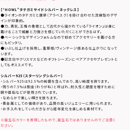
【
“HOWL”タテガミサイドシルバーネックレス】
●ライオンのタテガミと唐草（アラベスク）を掛け合わせた流線型のデザ
インが印象的。
●力、勇気、王権の象徴として古代から描かれている『ライオン』は身に
着けることで威厳と力強さを感じていただくことができるはず。
●ベーシックなデザインフォルムなので初めてアクセサリーを着ける方
にもピッタリ。
●いぶし仕上げを採用し、重厚感/ヴィンテージ感ある仕上がりになって
います。
●記念日やクリスマスなどのギフトシーズンにペアアクセやプレゼントと
してもオススメです。
シルバー925（スターリングシルバー）
・シルバー925は92.5%の純銀を含んでおり、高い純度を誇ります。
・残りの7.5%は割金（わりがね）と呼ばれ、耐久性と硬度を増すために
銅や亜鉛などが使用されています。
・なめらかで美しい輝きを放ちます。
・貴金属としての価値があり、品質の高いジュエリーに用いられます。
・お手入れをしていただきながら経年変化を楽しめる素材です。
※誕生石カラーを表現したもので、誕生石ではありませんのでご注意く
ださい。