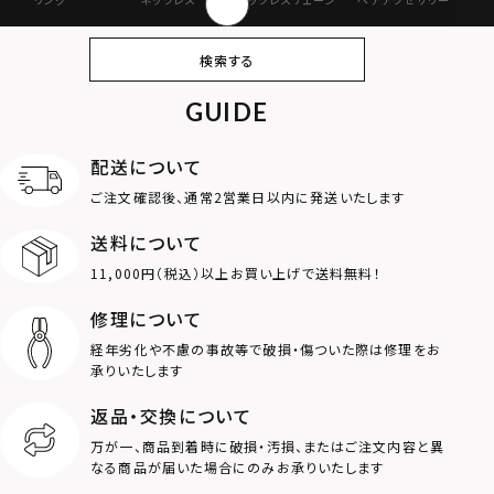
ピアス
イヤリング・イヤー
ブレスレット
バングル
検索する
カフ
GUIDE
アンクレット
オンラインストア
ギフトボックス
パーツ
限定
配送について
MOTIF
ご注文確認後、通常2営業日以内に発送いたします
送料について
ダブルリング
プレート
11,000円（税込）以上お買い上げで送料無料！
ライオン
ハート
修理について
経年劣化や不慮の事故等で破損・傷ついた際は修理をお
ロゴ
アニマル
承りいたします
返品・交換について
クラウン
クロス
万が一、商品到着時に破損・汚損、またはご注文内容と異
なる商品が届いた場合にのみお承りいたします
コイン
フェザー