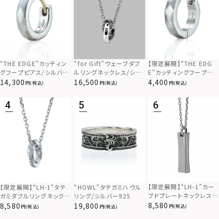
“THE EDGE”カッティン
“for Gift”ウェーブダブ
【限定展開】“THE EDG
グフープピアス/シルバー
ルリングネックレス/シル
E”カッティングフープピ
925
バー×ブラック/シルバー
アス/サージカルステンレ
14,300
16,500
4,400
(税込)
(税込)
(税込)
925
ス（金属アレルギー対応）
【限定展開】“LH-1”カー
【限定展開】“LH-1”タテ
“HOWL”タテガミハウル
ブドプレートネックレス/
ガミダブルリングネックレ
リング/シルバー925
サージカルステンレス（金
ス（ツイスト/シルバー）/
8,580
8,580
19,800
(税込)
(税込)
(税込)
属アレルギー対応）
サージカルステンレス（金