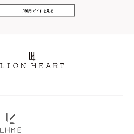
ご利用ガイドを見る
スター
ホースシュー
ストーン
誕生石
アラベスク
スクロール
フラワー
ハワイアン
タテガミ
PRICE
〜