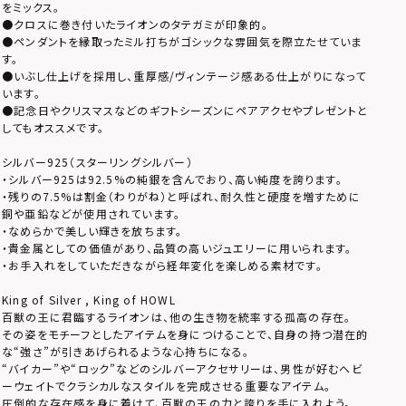
をミックス。
●クロスに巻き付いたライオンのタテガミが印象的。
●ペンダントを縁取ったミル打ちがゴシックな雰囲気を際立たせていま
す。
●いぶし仕上げを採用し、重厚感/ヴィンテージ感ある仕上がりになって
います。
●記念日やクリスマスなどのギフトシーズンにペアアクセやプレゼントと
してもオススメです。
シルバー925（スターリングシルバー）
・シルバー925は92.5%の純銀を含んでおり、高い純度を誇ります。
・残りの7.5%は割金（わりがね）と呼ばれ、耐久性と硬度を増すために
銅や亜鉛などが使用されています。
・なめらかで美しい輝きを放ちます。
・貴金属としての価値があり、品質の高いジュエリーに用いられます。
・お手入れをしていただきながら経年変化を楽しめる素材です。
King of Silver , King of HOWL
百獣の王に君臨するライオンは、他の生き物を統率する孤高の存在。
その姿をモチーフとしたアイテムを身につけることで、自身の持つ潜在的
な“強さ”が引きあげられるような心持ちになる。
“バイカー”や“ロック”などのシルバーアクセサリーは、男性が好むヘビ
ーウェイトでクラシカルなスタイルを完成させる重要なアイテム。
圧倒的な存在感を身に着けて、百獣の王の力と誇りを手に入れよう。