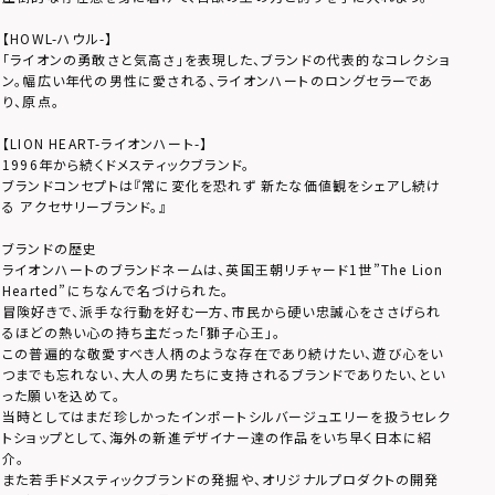
【HOWL-ハウル-】
「ライオンの勇敢さと気高さ」を表現した、ブランドの代表的なコレクショ
ン。幅広い年代の男性に愛される、ライオンハートのロングセラーであ
り、原点。
【LION HEART-ライオンハート-】
1996年から続くドメスティックブランド。
ブランドコンセプトは『常に変化を恐れず 新たな価値観をシェアし続け
る アクセサリーブランド。』
ブランドの歴史
ライオンハートのブランドネームは、英国王朝リチャード1世”The Lion
Hearted”にちなんで名づけられた。
冒険好きで、派手な行動を好む一方、市民から硬い忠誠心をささげられ
るほどの熱い心の持ち主だった「獅子心王」。
この普遍的な敬愛すべき人柄のような存在であり続けたい、遊び心をい
つまでも忘れない、大人の男たちに支持されるブランドでありたい、とい
った願いを込めて。
当時としてはまだ珍しかったインポートシルバージュエリーを扱うセレク
トショップとして、海外の新進デザイナー達の作品をいち早く日本に紹
介。
また若手ドメスティックブランドの発掘や、オリジナルプロダクトの開発