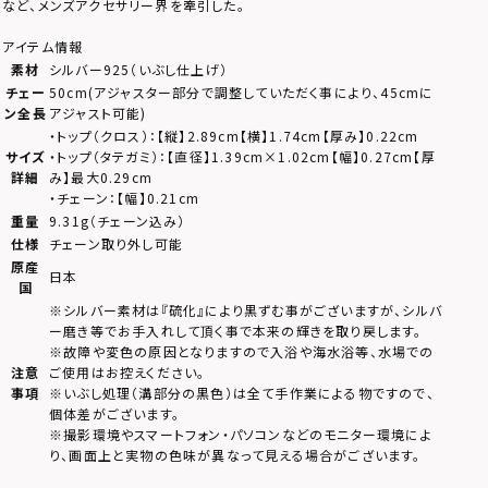
など、メンズアクセサリー界を牽引した。
アイテム情報
素材
シルバー925（いぶし仕上げ）
チェー
50cm(アジャスター部分で調整していただく事により、45cmに
ン全長
アジャスト可能)
・トップ（クロス）：【縦】2.89cm【横】1.74cm【厚み】0.22cm
サイズ
・トップ（タテガミ）：【直径】1.39cm×1.02cm【幅】0.27cm【厚
詳細
み】最大0.29cm
・チェーン：【幅】0.21cm
重量
9.31g（チェーン込み）
仕様
チェーン取り外し可能
原産
日本
国
※シルバー素材は『硫化』により黒ずむ事がございますが、シルバ
ー磨き等でお手入れして頂く事で本来の輝きを取り戻します。
※故障や変色の原因となりますので入浴や海水浴等、水場での
注意
ご使用はお控えください。
事項
※いぶし処理（溝部分の黒色）は全て手作業による物ですので、
個体差がございます。
※撮影環境やスマートフォン・パソコンなどのモニター環境によ
り、画面上と実物の色味が異なって見える場合がございます。