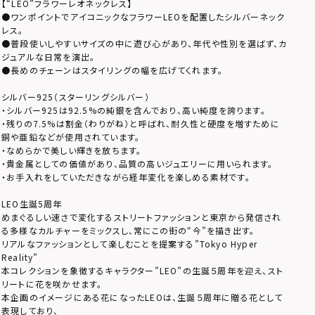
【“LEO”フラワーレオネックレス】
●ワンポイントでアイコニックなフラワーLEOを配置したシルバーネック
レス。
●普段使いしやすいサイズの中に遊び心があり、年代や性別を選ばず、カ
ジュアルな日常を演出。
●長めのチェーンはスタイリングの幅を広げてくれます。
シルバー925（スターリングシルバー）
・シルバー925は92.5%の純銀を含んでおり、高い純度を誇ります。
・残りの7.5%は割金（わりがね）と呼ばれ、耐久性と硬度を増すために
銅や亜鉛などが使用されています。
・なめらかで美しい輝きを放ちます。
・貴金属としての価値があり、品質の高いジュエリーに用いられます。
・お手入れをしていただきながら経年変化を楽しめる素材です。
LEO生誕5周年
めまぐるしい速さで変化するストリートファッションと東京から発信され
る多様なカルチャーをミックスし、常にこの街の“今”を描き出す。
リアルなファッションとして楽しむことを提案する”Tokyo Hyper
Reality”
本コレクションを象徴するキャラクター”LEO”の生誕５周年を迎え、スト
リートに花を咲かせます。
本企画のイメージにある花になったLEOは、生誕５周年に贈る花として
表現しており、