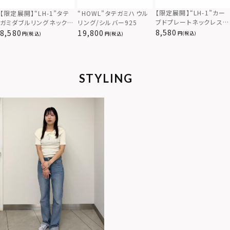
【限定展開】“LH-1”カー
【限定展開】“LH-1”タテ
“HOWL”タテガミハウル
ブドプレートネックレス/
ガミダブルリングネックレ
リング/シルバー925
サージカルステンレス（金
ス（ツイスト/シルバー）/
8,580
8,580
19,800
(税込)
(税込)
(税込)
属アレルギー対応）
サージカルステンレス（金
属アレルギー対応）
STYLING