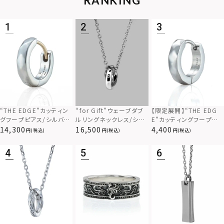
RANKING
“THE EDGE”カッティン
“for Gift”ウェーブダブ
【限定展開】“THE EDG
グフープピアス/シルバー
ルリングネックレス/シル
E”カッティングフープピ
925
バー×ブラック/シルバー
アス/サージカルステンレ
14,300
16,500
4,400
(税込)
(税込)
(税込)
925
ス（金属アレルギー対応）