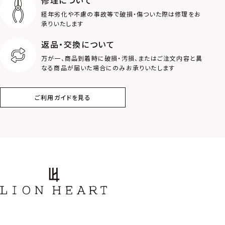
経年劣化や不慮の事故等で破損・傷ついた際は修理をお
ロゴ
アニマル
承りいたします
返品・交換について
クラウン
クロス
万が一、商品到着時に破損・汚損、またはご注文内容と異
なる商品が届いた場合にのみお承りいたします
コイン
フェザー
ご利用ガイドを見る
スター
ホースシュー
ストーン
誕生石
アラベスク
スクロール
フラワー
ハワイアン
タテガミ