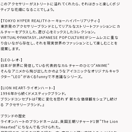
このアクセサリーがストリートに溢れてくれたら、それはきっと楽しくポジ
ティブな花畑になることでしょう。
【TOKYO HYPER REALITY-トーキョーハイパーリアリティ-】
東京発のアクセサリーブランドとしてリアルなストリートファッションにカ
ルチャーをプラスした、遊び心をミックスしたコレクション。
VIRTUALやFANTASY、JAPANESE POPCULTUREがシームレスに重な
り合いながら存在し、それを現実世界のファッションとして楽しむことを
提案します。
【LEO-レオ-】
日本が世界に発信している代表的なカルチャーのひとつ“ANIME”
そんなアニメから飛び出したかのようなアイコニックなオリジナルキャラ
クター“LEO”がおくるfunnyで不思議なシリーズ。
【LION HEART-ライオンハート-】
1996年から続くドメスティックブランド。
ブランドコンセプトは『常に変化を恐れず 新たな価値観をシェアし続け
る アクセサリーブランド。』
ブランドの歴史
ライオンハートのブランドネームは、英国王朝リチャード1世”The Lion
Hearted”にちなんで名づけられた。