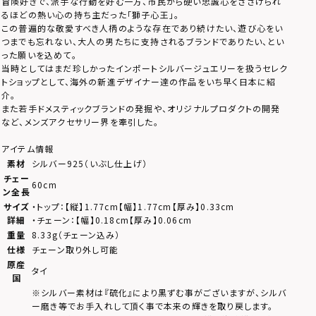
冒険好きで、派手な行動を好む一方、市民から硬い忠誠心をささげられ
るほどの熱い心の持ち主だった「獅子心王」。
この普遍的な敬愛すべき人柄のような存在であり続けたい、遊び心をい
つまでも忘れない、大人の男たちに支持されるブランドでありたい、とい
った願いを込めて。
当時としてはまだ珍しかったインポートシルバージュエリーを扱うセレク
トショップとして、海外の新進デザイナー達の作品をいち早く日本に紹
介。
また若手ドメスティックブランドの発掘や、オリジナルプロダクトの開発
など、メンズアクセサリー界を牽引した。
アイテム情報
素材
シルバー925（いぶし仕上げ）
チェー
60cm
ン全長
サイズ
・トップ：【縦】1.77cm【幅】1.77cm【厚み】0.33cm
詳細
・チェーン：【幅】0.18cm【厚み】0.06cm
重量
8.33g（チェーン込み）
仕様
チェーン取り外し可能
原産
タイ
国
※シルバー素材は『硫化』により黒ずむ事がございますが、シルバ
ー磨き等でお手入れして頂く事で本来の輝きを取り戻します。