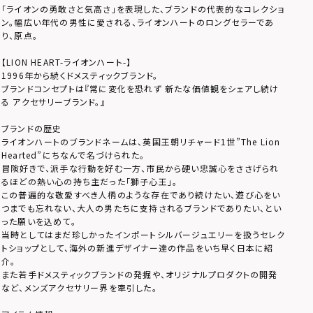
「ライオンの勇敢さと気高さ」を表現した、ブランドの代表的なコレクショ
ン。幅広い年代の男性に愛される、ライオンハートのロングセラーであ
り、原点。
【LION HEART-ライオンハート-】
1996年から続くドメスティックブランド。
ブランドコンセプトは『常に変化を恐れず 新たな価値観をシェアし続け
る アクセサリーブランド。』
ブランドの歴史
ライオンハートのブランドネームは、英国王朝リチャード1世”The Lion
Hearted”にちなんで名づけられた。
冒険好きで、派手な行動を好む一方、市民から硬い忠誠心をささげられ
るほどの熱い心の持ち主だった「獅子心王」。
この普遍的な敬愛すべき人柄のような存在であり続けたい、遊び心をい
つまでも忘れない、大人の男たちに支持されるブランドでありたい、とい
った願いを込めて。
当時としてはまだ珍しかったインポートシルバージュエリーを扱うセレク
トショップとして、海外の新進デザイナー達の作品をいち早く日本に紹
介。
また若手ドメスティックブランドの発掘や、オリジナルプロダクトの開発
など、メンズアクセサリー界を牽引した。