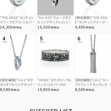
“THE EDGE”カッティン
“for Gift”ウェーブダブ
【限定展開】“THE EDG
グフープピアス/シルバー
ルリングネックレス/シル
E”カッティングフープピ
925
バー×ブラック/シルバー
アス/サージカルステンレ
14,300
16,500
4,400
(税込)
(税込)
(税込)
925
ス（金属アレルギー対応）
【限定展開】“LH-1”カー
【限定展開】“LH-1”タテ
“HOWL”タテガミハウル
ブドプレートネックレス/
ガミダブルリングネックレ
リング/シルバー925
サージカルステンレス（金
ス（ツイスト/シルバー）/
8,580
8,580
19,800
(税込)
(税込)
(税込)
属アレルギー対応）
サージカルステンレス（金
属アレルギー対応）