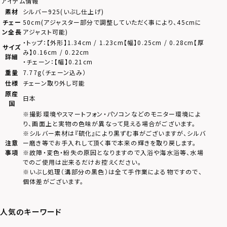
アイテム情報
素材
シルバー925(いぶし仕上げ)
チェー
50cm(アジャスター部分で調整していただく事により、45cmに
ン全長
アジャスト可能)
・トップ：【外形】1.34cm / 1.23cm【幅】0.25cm / 0.28cm【厚
サイズ
み】0.16cm / 0.22cm
詳細
・チェーン：【幅】0.21cm
重量
7.77g（チェーン込み）
仕様
チェーン取り外し可能
原産
日本
国
※撮影環境やスマートフォン・パソコンなどのモニター環境によ
り、画面上と実物の色味が異なって見える場合がございます。
※シルバー素材は『硫化』により黒ずむ事がございますが、シルバ
注意
ー磨き等でお手入れして頂く事で本来の輝きを取り戻します。
事項
※故障・変色・紛失の原因となりますので入浴や海水浴等、水場
でのご使用は出来るだけお控えください。
※いぶし処理（溝部分の黒色）は全て手作業による物ですので、
個体差がございます。