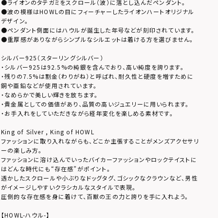
●ライオンのタテガミをスクロール（波）に落とし込んだペンダント。
●波の模様はHOWLの目にフィーチャーしたライオンハートオリジナル
デザイン。
●ペンダント側面にはハウルが誕生した年号などが刻印されています。
●重厚感がありながらシンプルなシルエットは着ける方を選びません。
シルバー925（スターリングシルバー）
・シルバー925は92.5%の純銀を含んでおり、高い純度を誇ります。
・残りの7.5%は割金（わりがね）と呼ばれ、耐久性と硬度を増すために
銅や亜鉛などが使用されています。
・なめらかで美しい輝きを放ちます。
・貴金属としての価値があり、品質の高いジュエリーに用いられます。
・お手入れをしていただきながら経年変化を楽しめる素材です。
King of Silver , King of HOWL
ファッションに取り入れながらも、どこか主張することがメンズアクセサリ
ーの楽しみ方。
ファッションに溶け込んでいったバイカーファッションやロックテイストに
はどんな時代にも“存在感”がポイント。
透かしたスクロールや小ぶりなドッグタグ、ゴシックなクラウンなど、男性
がイメージしやすいクラシカルなスタイルで表現。
圧倒的な存在感を身に着けて、百獣の王の力と誇りを手に入れよう。
【HOWL-ハウル-】