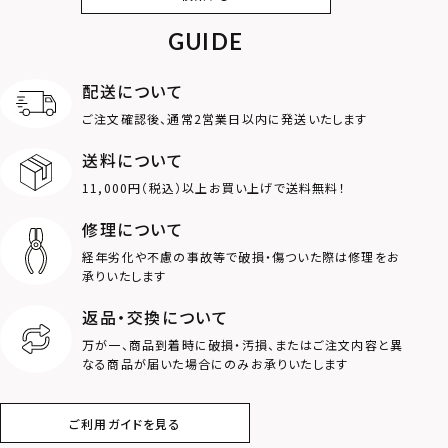
GUIDE
アンクレット
オンラインストア
ギフトボックス
パーツ
限定
配送について
MOTIF
ご注文確認後、通常2営業日以内に発送いたします
送料について
ダブルリング
プレート
11,000円（税込）以上お買い上げで送料無料！
ライオン
ハート
修理について
経年劣化や不慮の事故等で破損・傷ついた際は修理をお
ロゴ
アニマル
承りいたします
返品・交換について
クラウン
クロス
万が一、商品到着時に破損・汚損、またはご注文内容と異
なる商品が届いた場合にのみお承りいたします
コイン
フェザー
ご利用ガイドを見る
スター
ホースシュー