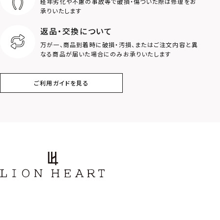
経年劣化や不慮の事故等で破損・傷ついた際は修理をお
ロゴ
アニマル
承りいたします
返品・交換について
クラウン
クロス
万が一、商品到着時に破損・汚損、またはご注文内容と異
なる商品が届いた場合にのみお承りいたします
コイン
フェザー
ご利用ガイドを見る
スター
ホースシュー
ストーン
誕生石
アラベスク
スクロール
フラワー
ハワイアン
タテガミ