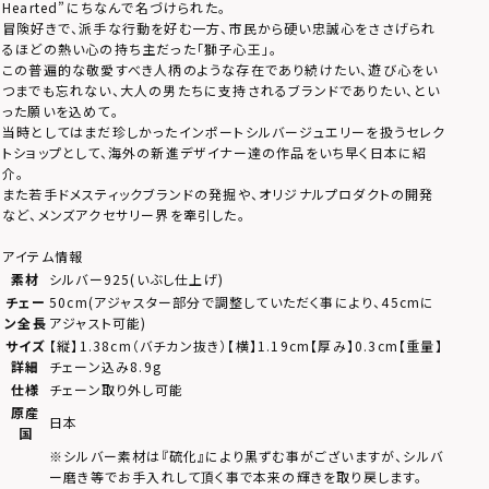
Hearted”にちなんで名づけられた。
冒険好きで、派手な行動を好む一方、市民から硬い忠誠心をささげられ
るほどの熱い心の持ち主だった「獅子心王」。
この普遍的な敬愛すべき人柄のような存在であり続けたい、遊び心をい
つまでも忘れない、大人の男たちに支持されるブランドでありたい、とい
った願いを込めて。
当時としてはまだ珍しかったインポートシルバージュエリーを扱うセレク
トショップとして、海外の新進デザイナー達の作品をいち早く日本に紹
介。
また若手ドメスティックブランドの発掘や、オリジナルプロダクトの開発
など、メンズアクセサリー界を牽引した。
アイテム情報
素材
シルバー925(いぶし仕上げ)
チェー
50cm(アジャスター部分で調整していただく事により、45cmに
ン全長
アジャスト可能)
サイズ
【縦】1.38cm（バチカン抜き）【横】1.19cm【厚み】0.3cm【重量】
詳細
チェーン込み8.9g
仕様
チェーン取り外し可能
原産
日本
国
※シルバー素材は『硫化』により黒ずむ事がございますが、シルバ
ー磨き等でお手入れして頂く事で本来の輝きを取り戻します。