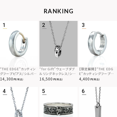
RANKING
“THE EDGE”カッティン
“for Gift”ウェーブダブ
【限定展開】“THE EDG
グフープピアス/シルバー
ルリングネックレス/シル
E”カッティングフープピ
925
バー×ブラック/シルバー
アス/サージカルステンレ
14,300
16,500
4,400
(税込)
(税込)
(税込)
925
ス（金属アレルギー対応）