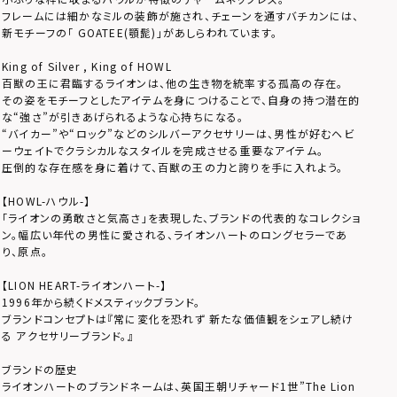
フレームには細かなミルの装飾が施され、チェーンを通すバチカンには、
新モチーフの「 GOATEE(顎髭)」があしらわれています。
King of Silver , King of HOWL
百獣の王に君臨するライオンは、他の生き物を統率する孤高の存在。
その姿をモチーフとしたアイテムを身につけることで、自身の持つ潜在的
な“強さ”が引きあげられるような心持ちになる。
“バイカー”や“ロック”などのシルバーアクセサリーは、男性が好むヘビ
ーウェイトでクラシカルなスタイルを完成させる重要なアイテム。
圧倒的な存在感を身に着けて、百獣の王の力と誇りを手に入れよう。
【HOWL-ハウル-】
「ライオンの勇敢さと気高さ」を表現した、ブランドの代表的なコレクショ
ン。幅広い年代の男性に愛される、ライオンハートのロングセラーであ
り、原点。
【LION HEART-ライオンハート-】
1996年から続くドメスティックブランド。
ブランドコンセプトは『常に変化を恐れず 新たな価値観をシェアし続け
る アクセサリーブランド。』
ブランドの歴史
ライオンハートのブランドネームは、英国王朝リチャード1世”The Lion