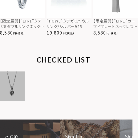
【限定展開】“LH-1”カー
【限定展開】“LH-1”タテ
“HOWL”タテガミハウル
ブドプレートネックレス/
ガミダブルリングネックレ
リング/シルバー925
サージカルステンレス（金
ス（ツイスト/シルバー）/
8,580
8,580
19,800
(税込)
(税込)
(税込)
属アレルギー対応）
サージカルステンレス（金
属アレルギー対応）
CHECKED LIST