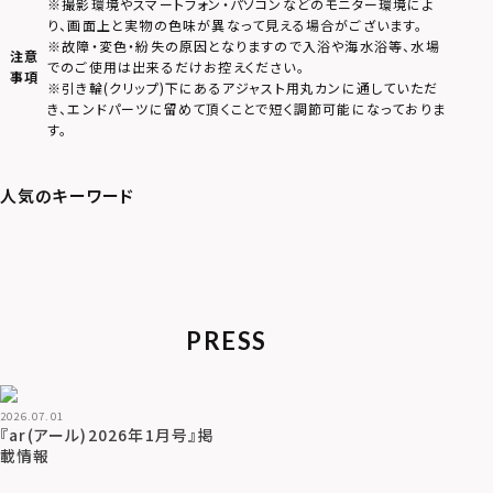
※撮影環境やスマートフォン・パソコンなどのモニター環境によ
り、画面上と実物の色味が異なって見える場合がございます。
※故障・変色・紛失の原因となりますので入浴や海水浴等、水場
注意
でのご使用は出来るだけお控えください。
事項
※引き輪(クリップ)下にあるアジャスト用丸カンに通していただ
き、エンドパーツに留めて頂くことで短く調節可能になっておりま
す。
PRESS
2026.07.01
『ar(アール)2026年1月号』掲
載情報