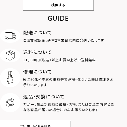
ピアス
イヤリング・イヤー
ブレスレット
バングル
検索する
カフ
GUIDE
アンクレット
オンラインストア
ギフトボックス
パーツ
限定
配送について
MOTIF
ご注文確認後、通常2営業日以内に発送いたします
送料について
ダブルリング
プレート
11,000円（税込）以上お買い上げで送料無料！
ライオン
ハート
修理について
経年劣化や不慮の事故等で破損・傷ついた際は修理をお
ロゴ
アニマル
承りいたします
返品・交換について
クラウン
クロス
万が一、商品到着時に破損・汚損、またはご注文内容と異
なる商品が届いた場合にのみお承りいたします
コイン
フェザー
ご利用ガイドを見る