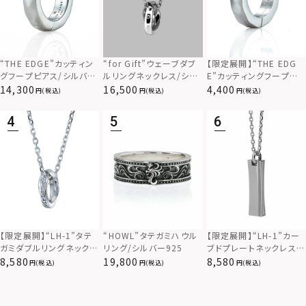
“THE EDGE”カッティン
“for Gift”ウェーブダブ
【限定展開】“THE EDG
グフープピアス/シルバー
ルリングネックレス/シル
E”カッティングフープピ
925
バー×ブラック/シルバー
アス/サージカルステンレ
14,300
16,500
4,400
(税込)
(税込)
(税込)
925
ス（金属アレルギー対応）
【限定展開】“LH-1”カー
【限定展開】“LH-1”タテ
“HOWL”タテガミハウル
ブドプレートネックレス/
ガミダブルリングネックレ
リング/シルバー925
サージカルステンレス（金
ス（ツイスト/シルバー）/
8,580
8,580
19,800
(税込)
(税込)
(税込)
属アレルギー対応）
サージカルステンレス（金
属アレルギー対応）