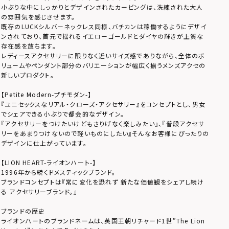
小ぶりな中にしっかりとデザインされたカービングは、洗練された大人
の雰囲気を感じさせます。
既存のLUCKシルバーネックレス同様、バチカンは稼働するようにデザイ
ンされており、首元で揺れるイエローゴールドとダイヤの輝きが上質な
存在感を放ちます。
レディースアクセサリーに限りなく近いサイズ感でありながら、全体のボ
リュームやペンダント部分のバリエーションが幅広く揃うメンズアクセの
新しいプロダクト。
【Petite Modern-プチモダン-】
『ユニセックスなリアル・クローズ・アクセサリー』をコンセプトとし、男女
でシェアできる小ぶりで都会的なデザイン。
『アクセサリーをつけたいけどもさりげなく楽しみたい』、『普段アクセサ
リーをあまりつけないので軽いものにしたい』そんなお客様にぴったりの
デザインに仕上がっています。
【LION HEART-ライオンハート-】
1996年から続くドメスティックブランド。
ブランドコンセプトは『常に変化を恐れず 新たな価値観をシェアし続け
る アクセサリーブランド。』
ブランドの歴史
ライオンハートのブランドネームは、英国王朝リチャード1世”The Lion