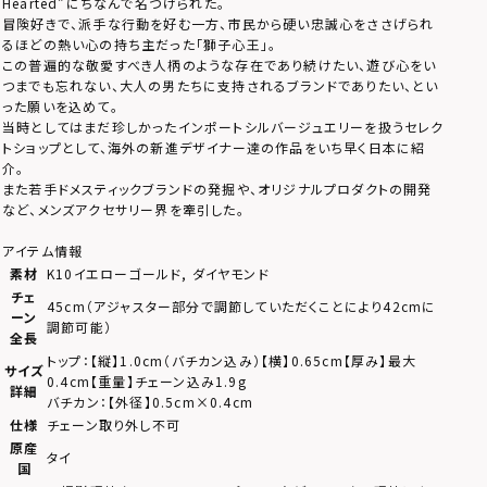
Hearted”にちなんで名づけられた。
冒険好きで、派手な行動を好む一方、市民から硬い忠誠心をささげられ
るほどの熱い心の持ち主だった「獅子心王」。
この普遍的な敬愛すべき人柄のような存在であり続けたい、遊び心をい
つまでも忘れない、大人の男たちに支持されるブランドでありたい、とい
った願いを込めて。
当時としてはまだ珍しかったインポートシルバージュエリーを扱うセレク
トショップとして、海外の新進デザイナー達の作品をいち早く日本に紹
介。
また若手ドメスティックブランドの発掘や、オリジナルプロダクトの開発
など、メンズアクセサリー界を牽引した。
アイテム情報
素材
K10イエローゴールド, ダイヤモンド
チェ
45cm（アジャスター部分で調節していただくことにより42cmに
ーン
調節可能）
全長
トップ：【縦】1.0cm（バチカン込み）【横】0.65cm【厚み】最大
サイズ
0.4cm【重量】チェーン込み1.9g
詳細
バチカン：【外径】0.5cm×0.4cm
仕様
チェーン取り外し不可
原産
タイ
国