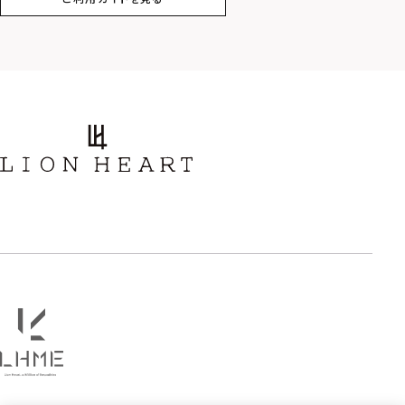
スター
ホースシュー
ストーン
誕生石
アラベスク
スクロール
フラワー
ハワイアン
タテガミ
PRICE
〜
COLOR