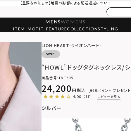
【重要なお知らせ】地震の影響による配送遅延について
MENS
WOMENS
ITEM
MOTIF
FEATURE
COLLECTION
STYLING
LION HEART-ライオンハート-
SV925
“HOWL”ドッグタグネックレス/シ
商品番号
1NE205
24,200
税込
660
ポイント プレゼント
4.00
（1件）
レビューを見る
シルバー