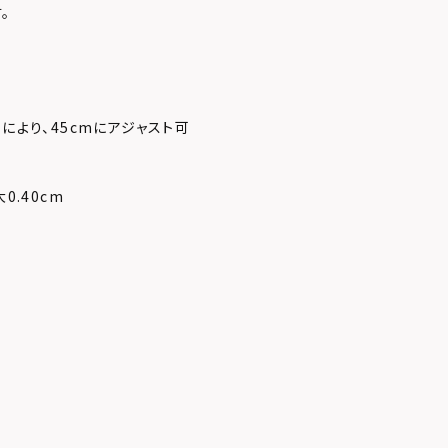
。
により、45cmにアジャスト可
大0.40cm