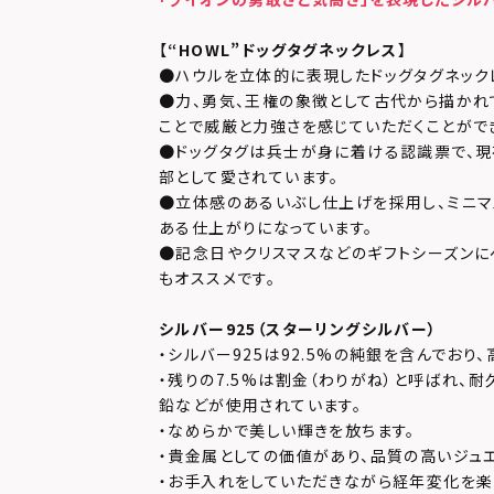
【
“HOWL”ドッグタグネックレス
】
●ハウルを立体的に表現したドッグタグネック
●力、勇気、王権の象徴として古代から描かれ
ことで威厳と力強さを感じていただくことがで
●ドッグタグは兵士が身に着ける認識票で、現
部として愛されています。
●立体感のあるいぶし仕上げを採用し、ミニマ
ある仕上がりになっています。
●記念日やクリスマスなどのギフトシーズンに
もオススメです。
シルバー925（スターリングシルバー）
・シルバー925は92.5%の純銀を含んでおり
・残りの7.5%は割金（わりがね）と呼ばれ、
鉛などが使用されています。
・なめらかで美しい輝きを放ちます。
・貴金属としての価値があり、品質の高いジュ
・お手入れをしていただきながら経年変化を楽