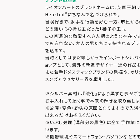
ブランドの歴史
ライオンハートのブランドネームは、英国王朝リチャ
Hearted”にちなんで名づけられた。
冒険好きで、派手な行動を好む一方、市民か
どの熱い心の持ち主だった「獅子心王」。
この普遍的な敬愛すべき人柄のような存在で
でも忘れない、大人の男たちに支持されるブラ
を込めて。
当時としてはまだ珍しかったインポートシルバ
ョップとして、海外の新進デザイナー達の作品
また若手ドメスティックブランドの発掘や、オリ
メンズアクセサリー界を牽引した。
※シルバー素材は『硫化』により黒ずむ事がご
お手入れして頂く事で本来の輝きを取り戻しま
※故障・変色・紛失の原因となりますので入浴
出来るだけお控えください。
※いぶし処理（溝部分の黒色）は全て手作業に
います。
※撮影環境やスマートフォン・パソコンなどの