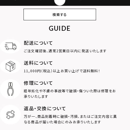
ピアス
イヤリング・イヤー
ブレスレット
バングル
検索する
カフ
GUIDE
アンクレット
オンラインストア
ギフトボックス
パーツ
限定
配送について
MOTIF
ご注文確認後、通常2営業日以内に発送いたします
送料について
ダブルリング
プレート
11,000円（税込）以上お買い上げで送料無料！
ライオン
ハート
修理について
経年劣化や不慮の事故等で破損・傷ついた際は修理をお
ロゴ
アニマル
承りいたします
返品・交換について
クラウン
クロス
万が一、商品到着時に破損・汚損、またはご注文内容と異
なる商品が届いた場合にのみお承りいたします
コイン
フェザー