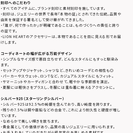
刻印へのこだわり
・すべてのアイテムに、ブランド刻印と素材刻印を施しています。
・刻印は、ジュエリーの世界で長年「本物の証」とされてきた伝統。品質や
由来を保証する署名として受け継がれてきました。
・「誰が、何で作ったか」が明確であることは、ものづくりへの責任と誇り
の証です。
・LION HEARTのアクセサリーは、本物であることを目に見える形でお届
けします。
コーディネートの幅が広がる万能デザイン
・シンプルなサイズ感で悪目立ちせず、どんなスタイルにもすっと馴染み
ます。
・セットアップやジャケット、シャツなど、きれいめコーデとの相性も◎
・パーカーやスウェット、ロンTなど、カジュアルスタイルにもフィット。
・サマーニットやカーディガンと合わせて、軽やかな季節感を演出。
・夏服には軽快さをプラスし、冬服には重ね着に映えるアクセントに。
シルバー925（スターリングシルバー）
・シルバー925は92.5%の純銀を含んでおり、高い純度を誇ります。
・残りの7.5%は銅や亜鉛などの合金で、これにより耐久性と硬度が増し
ています。
・なめらかで美しい輝きを放ちます。
・貴金属としての価値があり、品質の高いジュエリーに用いられます。
・お手入れをしていただきながら経年変化を楽しめる素材です。