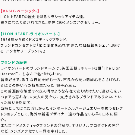
【BASIC-ベーシック-】
LION HEARTの歴史を彩るクラシックアイテム達。
長きにわたり愛されてきた、現在に続くメンズアクセサリー。
【LION HEART-ライオンハート-】
1996年から続くドメスティックブランド。
ブランドコンセプトは『常に変化を恐れず 新たな価値観をシェアし続け
る アクセサリーブランド。』
ブランドの歴史
ライオンハートのブランドネームは、英国王朝リチャード1世”The Lion
Hearted”にちなんで名づけられた。
冒険好きで、派手な行動を好む一方、市民から硬い忠誠心をささげられ
るほどの熱い心の持ち主だった「獅子心王」。
この普遍的な敬愛すべき人柄のような存在であり続けたい、遊び心をい
つまでも忘れない、大人の男たちに支持されるブランドでありたい、とい
った願いを込めて。
当時としてはまだ珍しかったインポートシルバージュエリーを扱うセレク
トショップとして、海外の新進デザイナー達の作品をいち早く日本に紹
介。
また若手ドメスティックブランドの発掘や、オリジナルプロダクトの開発
など、メンズアクセサリー界を牽引した。