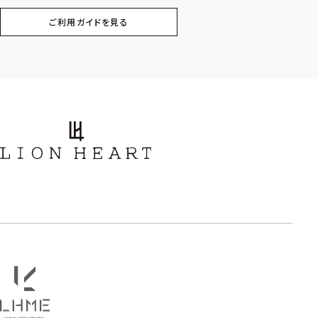
ご利用ガイドを見る
スター
ホースシュー
ストーン
誕生石
アラベスク
スクロール
フラワー
ハワイアン
タテガミ
PRICE
〜
COLOR