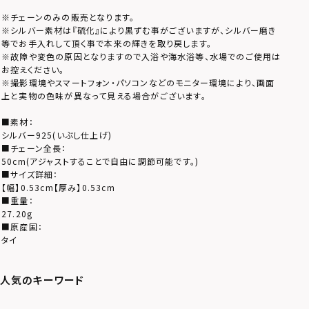
※チェーンのみの販売となります。
※シルバー素材は『硫化』により黒ずむ事がございますが、シルバー磨き
等でお手入れして頂く事で本来の輝きを取り戻します。
※故障や変色の原因となりますので入浴や海水浴等、水場でのご使用は
お控えください。
※撮影環境やスマートフォン・パソコンなどのモニター環境により、画面
上と実物の色味が異なって見える場合がございます。
■素材：
シルバー925(いぶし仕上げ)
■チェーン全長：
50cm(アジャストすることで自由に調節可能です。)
■サイズ詳細：
【幅】0.53cm【厚み】0.53cm
■重量：
27.20g
■原産国：
タイ