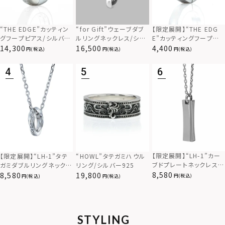
“THE EDGE”カッティン
“for Gift”ウェーブダブ
【限定展開】“THE EDG
グフープピアス/シルバー
ルリングネックレス/シル
E”カッティングフープピ
925
バー×ブラック/シルバー
アス/サージカルステンレ
14,300
16,500
4,400
(税込)
(税込)
(税込)
925
ス（金属アレルギー対応）
【限定展開】“LH-1”カー
【限定展開】“LH-1”タテ
“HOWL”タテガミハウル
ブドプレートネックレス/
ガミダブルリングネックレ
リング/シルバー925
サージカルステンレス（金
ス（ツイスト/シルバー）/
8,580
8,580
19,800
(税込)
(税込)
(税込)
属アレルギー対応）
サージカルステンレス（金
属アレルギー対応）
STYLING