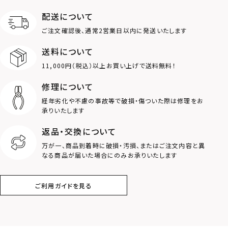
配送について
MOTIF
ご注文確認後、通常2営業日以内に発送いたします
送料について
ダブルリング
プレート
11,000円（税込）以上お買い上げで送料無料！
ライオン
ハート
修理について
経年劣化や不慮の事故等で破損・傷ついた際は修理をお
ロゴ
アニマル
承りいたします
返品・交換について
クラウン
クロス
万が一、商品到着時に破損・汚損、またはご注文内容と異
なる商品が届いた場合にのみお承りいたします
コイン
フェザー
ご利用ガイドを見る
スター
ホースシュー
ストーン
誕生石