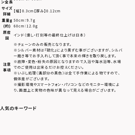
ン全長
サイズ
【幅】0.3cm【厚み】0.12cm
詳細
重量g
50cm：9.7g
(約)
60cm：12.0g
原産
インド（燻し・打刻等の最終仕上げは日本）
国
※チェーンのみの販売となります。
※シルバー素材は『硫化』により黒ずむ事がございますが、シルバ
ー磨き等でお手入れして頂く事で本来の輝きを取り戻します。
※故障・変色・紛失の原因となりますので入浴や海水浴等、水場
注意
でのご使用は出来るだけお控えください。
事項
※いぶし処理（溝部分の黒色）は全て手作業による物ですので、
個体差がございます。
※撮影環境やスマートフォン・パソコンなどのモニター環境によ
り、画面上と実物の色味が異なって見える場合がございます。