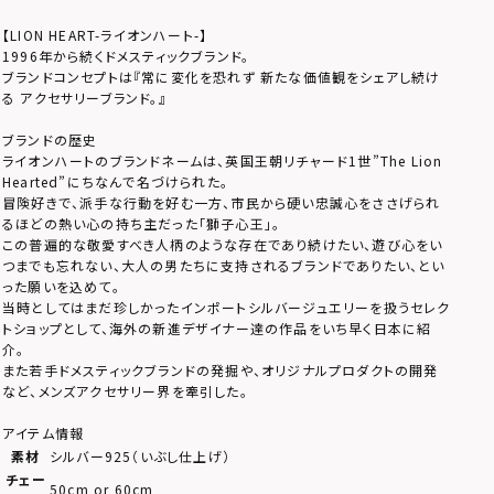
【LION HEART-ライオンハート-】
1996年から続くドメスティックブランド。
ブランドコンセプトは『常に変化を恐れず 新たな価値観をシェアし続け
る アクセサリーブランド。』
ブランドの歴史
ライオンハートのブランドネームは、英国王朝リチャード1世”The Lion
Hearted”にちなんで名づけられた。
冒険好きで、派手な行動を好む一方、市民から硬い忠誠心をささげられ
るほどの熱い心の持ち主だった「獅子心王」。
この普遍的な敬愛すべき人柄のような存在であり続けたい、遊び心をい
つまでも忘れない、大人の男たちに支持されるブランドでありたい、とい
った願いを込めて。
当時としてはまだ珍しかったインポートシルバージュエリーを扱うセレク
トショップとして、海外の新進デザイナー達の作品をいち早く日本に紹
介。
また若手ドメスティックブランドの発掘や、オリジナルプロダクトの開発
など、メンズアクセサリー界を牽引した。
アイテム情報
素材
シルバー925（いぶし仕上げ）
チェー
50cm or 60cm