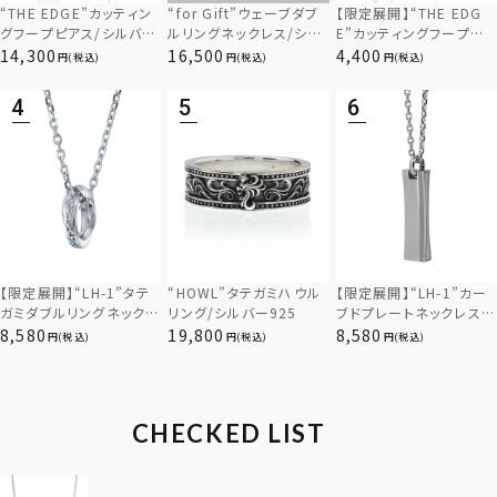
“THE EDGE”カッティン
“for Gift”ウェーブダブ
【限定展開】“THE EDG
グフープピアス/シルバー
ルリングネックレス/シル
E”カッティングフープピ
925
バー×ブラック/シルバー
アス/サージカルステンレ
14,300
16,500
4,400
(税込)
(税込)
(税込)
925
ス（金属アレルギー対応）
【限定展開】“LH-1”カー
【限定展開】“LH-1”タテ
“HOWL”タテガミハウル
ブドプレートネックレス/
ガミダブルリングネックレ
リング/シルバー925
サージカルステンレス（金
ス（ツイスト/シルバー）/
8,580
8,580
19,800
(税込)
(税込)
(税込)
属アレルギー対応）
サージカルステンレス（金
属アレルギー対応）
CHECKED LIST