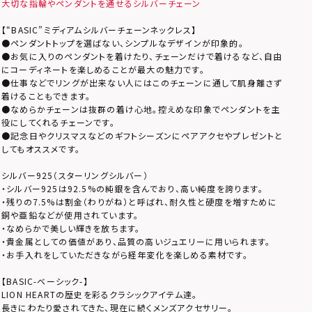
大切な指輪やペンダントを通せるシルバーチェーン
【“BASIC”ミディアムシルバーチェーンネックレス】
●ペンダントトップを選ばない、シンプルなデザインが印象的。
●お気に入りのペンダントを着けたり、チェーンだけで着けるなど、自由
にコーディネートを楽しめることが最大の魅力です。
●仕事などでリングが出来ない人にはこのチェーンに通して肌身離さず
着けることもできます。
●なめらかチェーンは抜群の着け心地。控えめな印象でペンダントを主
役にしてくれるチェーンです。
●記念日やクリスマスなどのギフトシーズンにペアアクセやプレゼントと
してもオススメです。
シルバー925（スターリングシルバー）
・シルバー925は92.5%の純銀を含んでおり、高い純度を誇ります。
・残りの7.5%は割金（わりがね）と呼ばれ、耐久性と硬度を増すために
銅や亜鉛などが使用されています。
・なめらかで美しい輝きを放ちます。
・貴金属としての価値があり、品質の高いジュエリーに用いられます。
・お手入れをしていただきながら経年変化を楽しめる素材です。
【BASIC-ベーシック-】
LION HEARTの歴史を彩るクラシックアイテム達。
長きにわたり愛されてきた、現在に続くメンズアクセサリー。