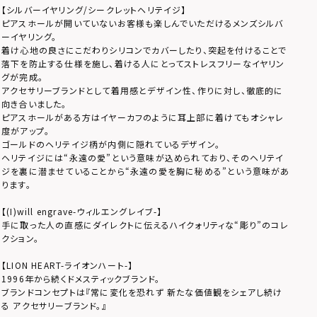
【シルバーイヤリング/シークレットヘリテイジ】
ピアスホールが開いていないお客様も楽しんでいただけるメンズシルバ
ーイヤリング。
着け心地の良さにこだわりシリコンでカバーしたり、突起を付けることで
落下を防止する仕様を施し、着ける人にとってストレスフリーなイヤリン
グが完成。
アクセサリーブランドとして着用感とデザイン性、作りに対し、徹底的に
向き合いました。
ピアスホールがある方はイヤーカフのように耳上部に着けてもオシャレ
度がアップ。
ゴールドのヘリテイジ柄が内側に隠れているデザイン。
ヘリテイジには“永遠の愛”という意味が込められており、そのヘリテイ
ジを裏に潜ませていることから“永遠の愛を胸に秘める”という意味があ
ります。
【(I)will engrave-ウィルエングレイブ-】
手に取った人の直感にダイレクトに伝えるハイクォリティな“彫り”のコレ
クション。
【LION HEART-ライオンハート-】
1996年から続くドメスティックブランド。
ブランドコンセプトは『常に変化を恐れず 新たな価値観をシェアし続け
る アクセサリーブランド。』