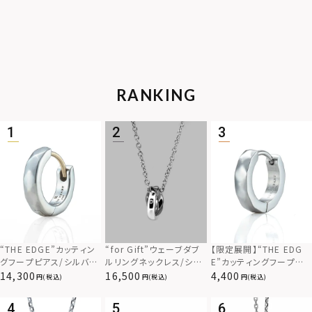
RANKING
“THE EDGE”カッティン
“for Gift”ウェーブダブ
【限定展開】“THE EDG
グフープピアス/シルバー
ルリングネックレス/シル
E”カッティングフープピ
925
バー×ブラック/シルバー
アス/サージカルステンレ
14,300
16,500
4,400
(税込)
(税込)
(税込)
925
ス（金属アレルギー対応）