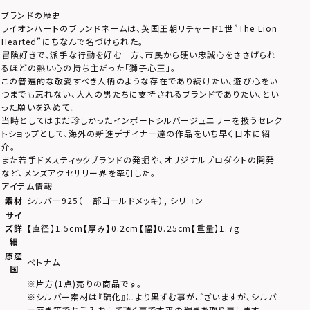
ブランドの歴史
ライオンハートのブランドネームは、英国王朝リチャード1世”The Lion
Hearted”にちなんで名づけられた。
冒険好きで、派手な行動を好む一方、市民から硬い忠誠心をささげられ
るほどの熱い心の持ち主だった「獅子心王」。
この普遍的な敬愛すべき人柄のような存在であり続けたい、遊び心をい
つまでも忘れない、大人の男たちに支持されるブランドでありたい、とい
った願いを込めて。
当時としてはまだ珍しかったインポートシルバージュエリーを扱うセレク
トショップとして、海外の新進デザイナー達の作品をいち早く日本に紹
介。
また若手ドメスティックブランドの発掘や、オリジナルプロダクトの開発
など、メンズアクセサリー界を牽引した。
アイテム情報
素材
シルバー925（一部ゴールドメッキ）, シリコン
サイ
ズ詳
【直径】1.5cm【厚み】0.2cm【幅】0.25cm【重量】1.7g
細
原産
ベトナム
国
※片方(1点)売りの商品です。
※シルバー素材は『硫化』により黒ずむ事がございますが、シルバ
ー磨き等でお手入れして頂く事で本来の輝きを取り戻します。