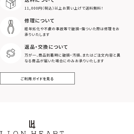
ダブルリング
プレート
11,000円（税込）以上お買い上げで送料無料！
ライオン
ハート
修理について
経年劣化や不慮の事故等で破損・傷ついた際は修理をお
ロゴ
アニマル
承りいたします
返品・交換について
クラウン
クロス
万が一、商品到着時に破損・汚損、またはご注文内容と異
なる商品が届いた場合にのみお承りいたします
コイン
フェザー
ご利用ガイドを見る
スター
ホースシュー
ストーン
誕生石
アラベスク
スクロール
フラワー
ハワイアン