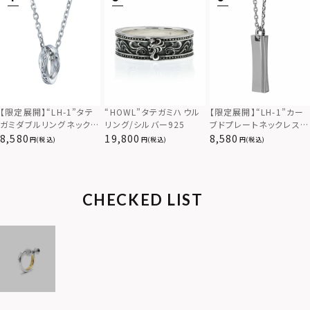
【限定展開】“LH-1”カー
【限定展開】“LH-1”タテ
“HOWL”タテガミハウル
ブドプレートネックレス/
ガミダブルリングネックレ
リング/シルバー925
サージカルステンレス（金
ス（ツイスト/シルバー）/
8,580
8,580
19,800
(税込)
(税込)
(税込)
属アレルギー対応）
サージカルステンレス（金
属アレルギー対応）
CHECKED LIST