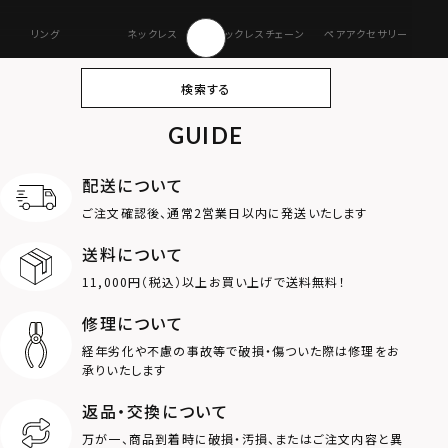
リング
ネックレス
ネックレスチェーン
ペアアクセサリー
ピアス
イヤリング・イヤー
ブレスレット
バングル
検索する
カフ
GUIDE
アンクレット
オンラインストア
ギフトボックス
パーツ
限定
配送について
MOTIF
ご注文確認後、通常2営業日以内に発送いたします
送料について
ダブルリング
プレート
11,000円（税込）以上お買い上げで送料無料！
ライオン
ハート
修理について
経年劣化や不慮の事故等で破損・傷ついた際は修理をお
ロゴ
アニマル
承りいたします
返品・交換について
クラウン
クロス
万が一、商品到着時に破損・汚損、またはご注文内容と異