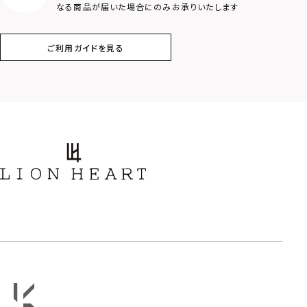
なる商品が届いた場合にのみお承りいたします
コイン
フェザー
ご利用ガイドを見る
スター
ホースシュー
ストーン
誕生石
アラベスク
スクロール
フラワー
ハワイアン
タテガミ
PRICE
〜