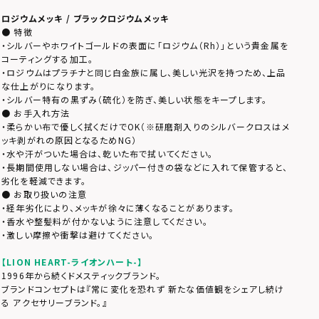
ロジウムメッキ / ブラックロジウムメッキ
● 特徴
・シルバーやホワイトゴールドの表面に「ロジウム（Rh）」という貴金属を
コーティングする加工。
・ロジウムはプラチナと同じ白金族に属し、美しい光沢を持つため、上品
な仕上がりになります。
・シルバー特有の黒ずみ（硫化）を防ぎ、美しい状態をキープします。
● お手入れ方法
・柔らかい布で優しく拭くだけでOK（※研磨剤入りのシルバークロスはメ
ッキ剥がれの原因となるためNG）
・水や汗がついた場合は、乾いた布で拭いてください。
・長期間使用しない場合は、ジッパー付きの袋などに入れて保管すると、
劣化を軽減できます。
● お取り扱いの注意
・経年劣化により、メッキが徐々に薄くなることがあります。
・香水や整髪料が付かないように注意してください。
・激しい摩擦や衝撃は避けてください。
【LION HEART-ライオンハート-】
1996年から続くドメスティックブランド。
ブランドコンセプトは『常に変化を恐れず 新たな価値観をシェアし続け
る アクセサリーブランド。』