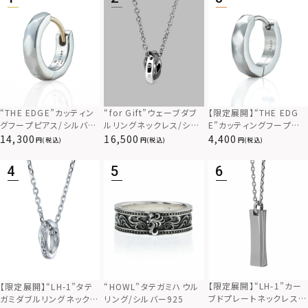
“THE EDGE”カッティン
“for Gift”ウェーブダブ
【限定展開】“THE EDG
グフープピアス/シルバー
ルリングネックレス/シル
E”カッティングフープピ
925
バー×ブラック/シルバー
アス/サージカルステンレ
14,300
16,500
4,400
(税込)
(税込)
(税込)
925
ス（金属アレルギー対応）
【限定展開】“LH-1”カー
【限定展開】“LH-1”タテ
“HOWL”タテガミハウル
ブドプレートネックレス/
ガミダブルリングネックレ
リング/シルバー925