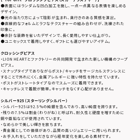
●表面にはランダムな凹凸加工を施し、一点一点異なる表情を楽しめる
デザイン。
●光の当たり方によって陰影が生まれ、奥行きのある質感を演出。
●直線的なフォルムとラフなテクスチャーの組み合わせが、洗練された
印象に。
●余計な装飾を省いたデザインで、長く愛用しやすい仕上がり。
●ユニセックスで着用しやすく、ギフトにも選びやすいアイテム。
クロッシングピアス
・LION HEARTとファクトリーの共同開発で生まれた新しい機構のフープ
ピアス。
・スナップタイプでありながらポスト/キャッチをサージカルステンレスに
することで外れにくく、金属アレルギーに強い特性を持たせています。
・ポストがストレートタイプなのでスムーズに着用できます。
・キャッチレスで着脱が簡単。キャッチをなくす心配がありません。
シルバー925（スターリングシルバー）
・シルバー925は92.5%の純銀を含んでおり、高い純度を誇ります。
・残りの7.5%は割金（わりがね）と呼ばれ、耐久性と硬度を増すために
銅や亜鉛などが使用されています。
・なめらかで美しい輝きを放ちます。
・貴金属としての価値があり、品質の高いジュエリーに用いられます。
・お手入れをしていただきながら経年変化を楽しめる素材です。