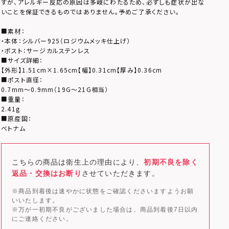
すが、アレルギー反応の原因は多岐にわたるため、必ずしも症状が出な
いことを保証できるものではありません。予めご了承ください。
■素材：
・本体：シルバー925（ロジウムメッキ仕上げ）
・ポスト：サージカルステンレス
■サイズ詳細：
【外形】1.51cm×1.65cm【幅】0.31cm【厚み】0.36cm
■ポスト直径：
0.7mm～0.9mm（19G～21G相当）
■重量：
2.41g
■原産国：
ベトナム
こちらの商品は衛生上の理由により、
初期不良を除く
返品・交換はお断り
させていただきます。
※商品到着後は速やかに状態をご確認くださいますようお願
いいたします。
※万が一初期不良がございました場合は、商品到着後7日以内
にご連絡ください。