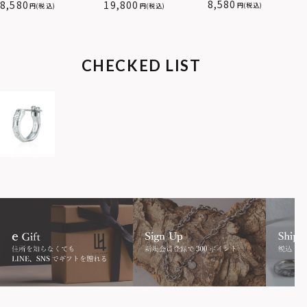
サージカルステンレス（金
ス（ツイスト/シルバー）/
8,580
8,580
19,800
(税込)
(税込)
(税込)
属アレルギー対応）
サージカルステンレス（金
属アレルギー対応）
CHECKED LIST