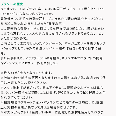
ブランドの歴史
ライオンハートのブランドネームは、英国王朝リチャード1世”The Lion
Hearted”にちなんで名づけられた。
冒険好きで、派手な行動を好む一方、市民から硬い忠誠心をささげられ
るほどの熱い心の持ち主だった「獅子心王」。
この普遍的な敬愛すべき人柄のような存在であり続けたい、遊び心をい
つまでも忘れない、大人の男たちに支持されるブランドでありたい、とい
った願いを込めて。
当時としてはまだ珍しかったインポートシルバージュエリーを扱うセレク
トショップとして、海外の新進デザイナー達の作品をいち早く日本に紹
介。
また若手ドメスティックブランドの発掘や、オリジナルプロダクトの開発
など、メンズアクセサリー界を牽引した。
※片方（1点）売りとなっております。
※故障・変色・紛失の原因となりますので入浴や海水浴等、水場でのご使
用は出来るだけお控えください。
※メッキ仕上げが施されている本アイテムは、普通のシルバーとは異な
り、シルバー磨きなどで磨くことはせず、軽く柔らかい布で拭く程度のお手
入れを行ってください。
※撮影環境やスマートフォン・パソコンなどのモニター環境により、画面
上と実物の色味が異なって見える場合がございます。
※ポスト（シャフト）は金属アレルギーに配慮した素材を使用しておりま