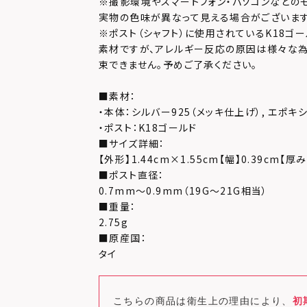
※撮影環境やスマートフォン・パソコンなどの
実物の色味が異なって見える場合がございます
※ポスト（シャフト）に使用されているK18ゴ
素材ですが、アレルギー反応の原因は様々な為
束できません。予めご了承ください。
■素材：
・本体：シルバー925（メッキ仕上げ）, エポキ
・ポスト：K18ゴールド
■サイズ詳細：
【外形】1.44cm×1.55cm【幅】0.39cm【厚み
■ポスト直径：
0.7mm～0.9mm（19G～21G相当）
■重量：
2.75g
■原産国：
タイ
こちらの商品は衛生上の理由により、
初