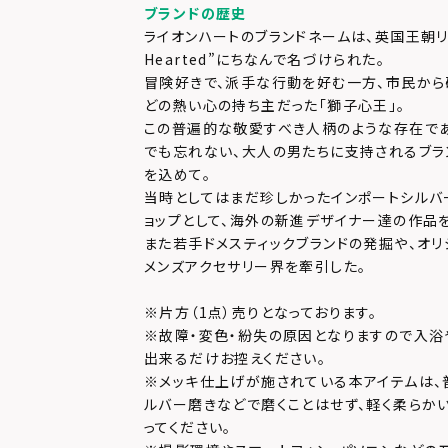
ブランドの歴史
ライオンハートのブランドネームは、英国王朝リチャ
Hearted”にちなんで名づけられた。
冒険好きで、派手な行動を好む一方、市民か
どの熱い心の持ち主だった「獅子心王」。
この普遍的な敬愛すべき人柄のような存在で
でも忘れない、大人の男たちに支持されるブラ
を込めて。
当時としてはまだ珍しかったインポートシルバ
ョップとして、海外の新進デザイナー達の作品
また若手ドメスティックブランドの発掘や、オリ
メンズアクセサリー界を牽引した。
※片方（1点）売りとなっております。
※故障・変色・紛失の原因となりますので入浴
出来るだけお控えください。
※メッキ仕上げが施されている本アイテムは、
ルバー磨きなどで磨くことはせず、軽く柔らか
ってください。