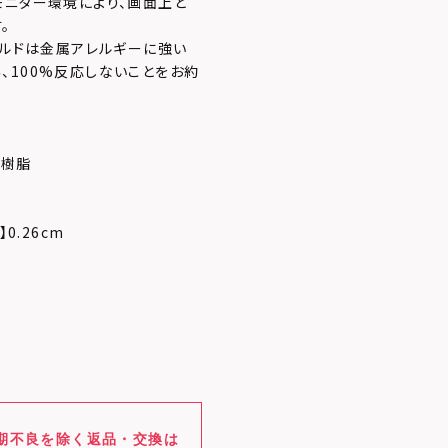
モニター環境により、画面上と
。
ールドは金属アレルギーに強い
、100%反応しないことをお約
シ樹脂
】0.26cm
期不良を除く返品・交換は