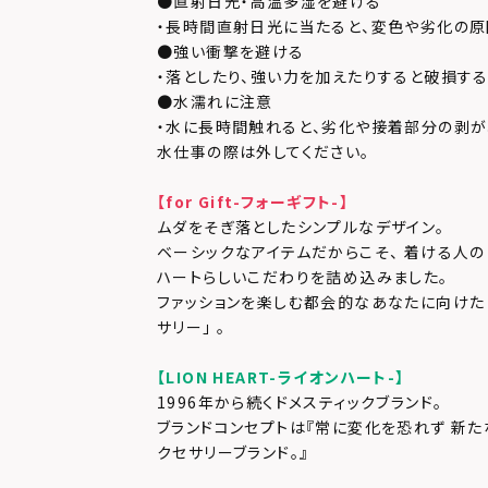
●直射日光・高温多湿を避ける
・長時間直射日光に当たると、変色や劣化の原
●強い衝撃を避ける
・落としたり、強い力を加えたりすると破損す
●水濡れに注意
・水に長時間触れると、劣化や接着部分の剥が
水仕事の際は外してください。
【for Gift-フォーギフト-】
ムダをそぎ落としたシンプルなデザイン。
ベーシックなアイテムだからこそ、 着ける人の
ハートらしいこだわりを詰め込みました。
ファッションを楽しむ都会的なあなたに向けた 
サリー」 。
【LION HEART-ライオンハート-】
1996年から続くドメスティックブランド。
ブランドコンセプトは『常に変化を恐れず 新た
クセサリーブランド。』