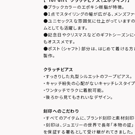
【
“for Gift”クラッチピアス
（エポライン）
】
●ブラックカラーのエポキシ樹脂が特徴。
●1点でスタイリングの幅が広がる、メンズファ
●ユニセックスな雰囲気に仕上がっていますの
ムとしても活躍します。
●記念日やクリスマスなどのギフトシーズンに
もオススメです。
●ポスト（シャフト）部分は、はじめて着ける方
製作。
クラッチピアス
・すっきりした丸型シルエットのフープピアス。
・キャッチ紛失の心配がないキャッチレスタイプ
・ワンタッチでラクに着脱可能。
・後ろから見てもきれいなデザイン。
刻印へのこだわり
・すべてのアイテムに、ブランド刻印と素材刻印
・刻印は、ジュエリーの世界で長年「本物の証
を保証する署名として受け継がれてきました。