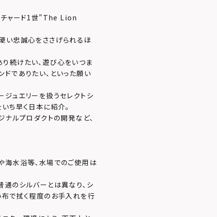
ード1世”The Lion
ら硬い忠誠心をささげられるほ
あり続けたい、遊び心をいつま
ンドでありたい、といった願い
ージュエリーを扱うセレクトシ
をいち早く日本に紹介。
ジナルプロダクトの開発など、
や海水浴等、水場でのご使用は
普通のシルバーとは異なり、シ
い布で拭く程度のお手入れを行