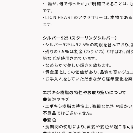
・「誰が、何で作ったか」が明確であることは、
です。
・LION HEARTのアクセサリーは、本物で
ます。
シルバー925（スターリングシルバー）
・シルバー925は92.5%の純銀を含んでおり
・残りの7.5%は割金（わりがね）と呼ばれ、
鉛などが使用されています。
・なめらかで美しい輝きを放ちます。
・貴金属としての価値があり、品質の高いジュ
・お手入れをしていただきながら経年変化を楽
エポキシ樹脂の特性やお取り扱いについて
●気泡やキズ
・エポキシ樹脂の特性上、微細な気泡や細かい
不良品ではございません。
●変色
・長期間の使用により、黄変や変色が起こる可