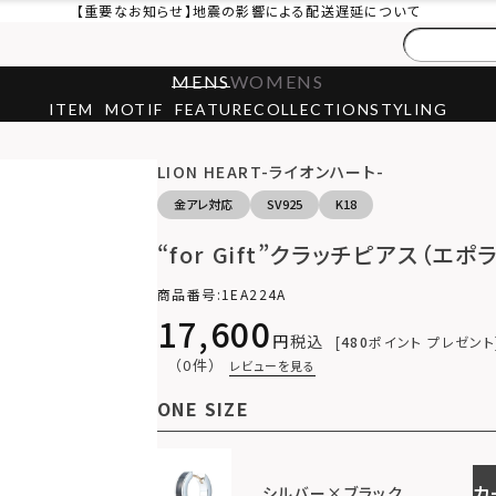
【重要なお知らせ】地震の影響による配送遅延について
MENS
WOMENS
ITEM
MOTIF
FEATURE
COLLECTION
STYLING
LION HEART-ライオンハート-
金アレ対応
SV925
K18
“for Gift”クラッチピアス（エポ
商品番号
1EA224A
17,600
税込
480
ポイント プレゼント
（0件）
レビューを見る
ONE SIZE
カ
シルバー×ブラック