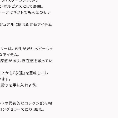
ズピアス/スターシンボル-】
ンボルピアスとして展開。
チーフはギフトでも人気のモチ
ジュアルに使える定番アイテム
サリーは、男性が好むヘビーウェ
なアイテム。
重厚感があり、存在感を放ってい
ことから『永遠』を意味してお
ます。
誇りを手に入れよう。
ンドの代表的なコレクション。幅
ロングセラーであり、原点。