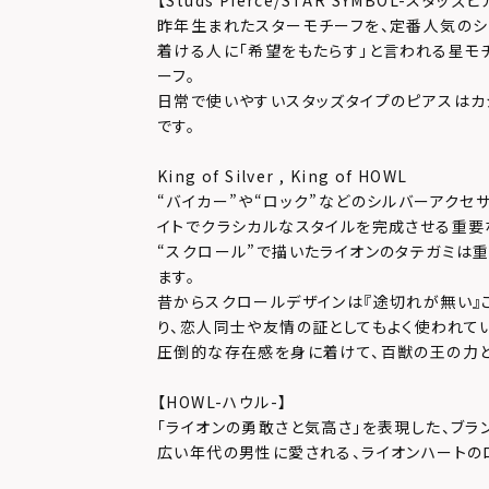
【Studs Pierce/STAR SYMBOL-スタッ
昨年生まれたスターモチーフを、定番人気のシ
着ける人に「希望をもたらす」と言われる星モ
ーフ。
日常で使いやすいスタッズタイプのピアスはカ
です。
King of Silver , King of HOWL
“バイカー”や“ロック”などのシルバーアクセ
イトでクラシカルなスタイルを完成させる重要
“スクロール”で描いたライオンのタテガミは
ます。
昔からスクロールデザインは『途切れが無い』
り、恋人同士や友情の証としてもよく使われてい
圧倒的な存在感を身に着けて、百獣の王の力と
【HOWL-ハウル-】
「ライオンの勇敢さと気高さ」を表現した、ブラ
広い年代の男性に愛される、ライオンハートの