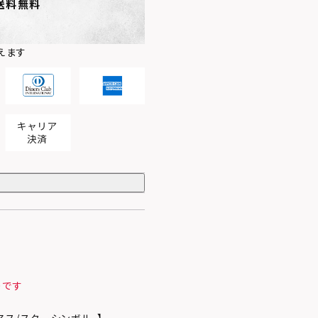
送料無料
えます
りです