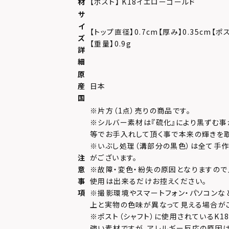
材
【ポスト】 K18イエローゴールド
サ
イ
【トップ直径】0.7cm【厚み】0.35cm【ポ
ズ
【重量】0.9g
詳
細
原
産
日本
国
※片方（1点）売りの商品です。
※シルバー素材は『硫化』により黒ずむ事
等でお手入れして頂く事で本来の輝きを取
※いぶし処理（溝部分の黒色）は全て手作
注
がございます。
意
※故障・変色・紛失の原因となりますので
事
使用は出来るだけお控えください。
項
※撮影環境やスマートフォン・パソコンな
上と実物の色味が異なって見える場合が
※ポスト（シャフト）に使用されているK1
強い素材ですが、アレルギー反応の原因は