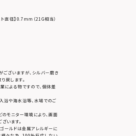
スト直径】0.7mm（21G相当）
がございますが、シルバー磨き
り戻します。
業による物ですので、個体差
入浴や海水浴等、水場でのご
どのモニター環境により、画面
ございます。
8ゴールドは金属アレルギーに
様々な為、100%反応しない