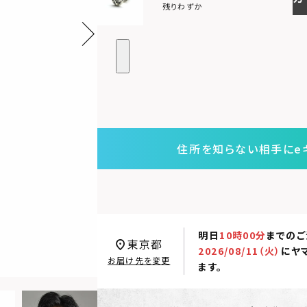
残りわずか
住所を知らない相手にe
明日
10時00分
までのご
東京都
2026/08/11（火）
に
ヤ
お届け先を変更
ます。