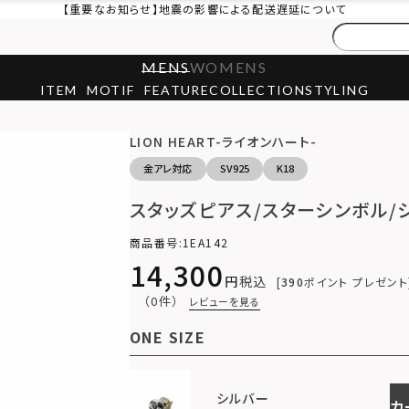
【重要なお知らせ】地震の影響による配送遅延について
MENS
WOMENS
ITEM
MOTIF
FEATURE
COLLECTION
STYLING
LION HEART-ライオンハート-
金アレ対応
SV925
K18
スタッズピアス/スターシンボル/シ
商品番号
1EA142
14,300
税込
390
ポイント プレゼント
（0件）
レビューを見る
ONE SIZE
シルバー
カ