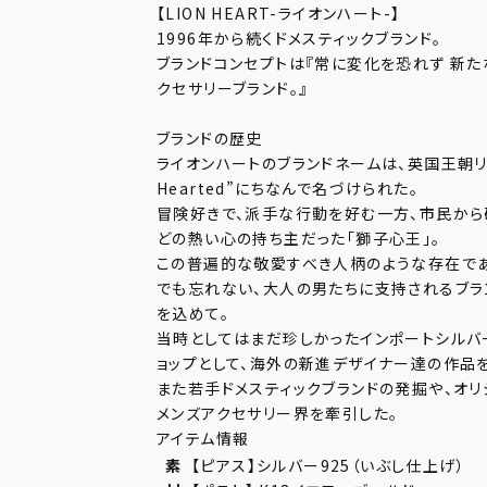
【LION HEART-ライオンハート-】
1996年から続くドメスティックブランド。
ブランドコンセプトは『常に変化を恐れず 新た
クセサリーブランド。』
ブランドの歴史
ライオンハートのブランドネームは、英国王朝リチャ
Hearted”にちなんで名づけられた。
冒険好きで、派手な行動を好む一方、市民か
どの熱い心の持ち主だった「獅子心王」。
この普遍的な敬愛すべき人柄のような存在で
でも忘れない、大人の男たちに支持されるブラ
を込めて。
当時としてはまだ珍しかったインポートシルバ
ョップとして、海外の新進デザイナー達の作品
また若手ドメスティックブランドの発掘や、オリ
メンズアクセサリー界を牽引した。
アイテム情報
素
【ピアス】シルバー925（いぶし仕上げ）