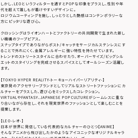
しかし、LEOというフィルターを通すとPOPな印象をプラスし、性別や年
代を超えて誰しもが着けやすいデザインに。
ロジウムコーティングを施し、しっとりとした艶感はコンテンポラリーな
方にピッタリな遊び心。
クロッシングはライオンハートとファクトリーの共同開発で生まれた新し
い機構のフープピアス。
スナップタイプでありながらポスト/キャッチをサージカルステンレスにす
ることで外れにくく、金属アレルギーに強い特性を持たせています。
トレンドのストリートスタイルに合わせたり、オーバーサイズ/ビッグシル
エットのスタイリングを完成させるスパイスとしてオールシーズン活躍し
ます。
【TOKYO HYPER REALITY-トーキョーハイパーリアリティ-】
東京発のアクセサリーブランドとしてリアルなストリートファッションにカ
ルチャーをプラスした、遊び心をミックスしたコレクション。
VIRTUALやFANTASY、JAPANESE POPCULTUREがシームレスに重な
り合いながら存在し、それを現実世界のファッションとして楽しむことを
提案します。
【LEO-レオ-】
日本が世界に発信している代表的なカルチャーのひとつ【ANIME】
そんなアニメから飛び出したかのようなアイコニックなオリジナルキャラ