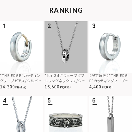
RANKING
“THE EDGE”カッティン
“for Gift”ウェーブダブ
【限定展開】“THE EDG
グフープピアス/シルバー
ルリングネックレス/シル
E”カッティングフープピ
925
バー×ブラック/シルバー
アス/サージカルステンレ
14,300
16,500
4,400
(税込)
(税込)
(税込)
925
ス（金属アレルギー対応）