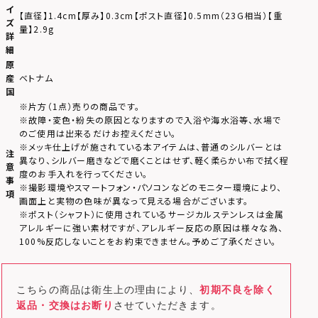
イ
【直径】1.4cm【厚み】0.3cm【ポスト直径】0.5mm（23G相当）【重
ズ
量】2.9g
詳
細
原
産
ベトナム
国
※片方（1点）売りの商品です。
※故障・変色・紛失の原因となりますので入浴や海水浴等、水場で
のご使用は出来るだけお控えください。
※メッキ仕上げが施されている本アイテムは、普通のシルバーとは
注
異なり、シルバー磨きなどで磨くことはせず、軽く柔らかい布で拭く程
意
度のお手入れを行ってください。
事
※撮影環境やスマートフォン・パソコンなどのモニター環境により、
項
画面上と実物の色味が異なって見える場合がございます。
※ポスト（シャフト）に使用されているサージカルステンレスは金属
アレルギーに強い素材ですが、アレルギー反応の原因は様々な為、
100%反応しないことをお約束できません。予めご了承ください。
こちらの商品は衛生上の理由により、
初期不良を除く
返品・交換はお断り
させていただきます。