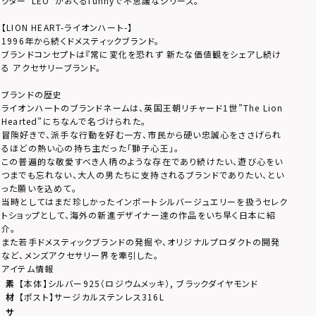
クター“LEO”がおくるfunnyで不思議なシリーズ。
【LION HEART-ライオンハート-】
1996年から続くドメスティックブランド。
ブランドコンセプトは『常に変化を恐れず 新たな価値観をシェアし続け
る アクセサリーブランド。
ブランドの歴史
ライオンハートのブランドネームは、英国王朝リチャード1世”The Lion
Hearted”にちなんで名づけられた。
冒険好きで、派手な行動を好む一方、市民から硬い忠誠心をささげられ
るほどの熱い心の持ち主だった「獅子心王」。
この普遍的な敬愛すべき人柄のような存在であり続けたい、遊び心をい
つまでも忘れない、大人の男たちに支持されるブランドでありたい、とい
った願いを込めて。
当時としてはまだ珍しかったインポートシルバージュエリーを扱うセレク
トショップとして、海外の新進デザイナー達の作品をいち早く日本に紹
介。
また若手ドメスティックブランドの発掘や、オリジナルプロダクトの開発
など、メンズアクセサリー界を牽引した。
アイテム情報
素
【本体】シルバー925（ロジウムメッキ）, ブラックダイヤモンド
材
【ポスト】サージカルステンレス316L
サ