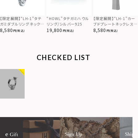
【限定展開】“LH-1”カー
【限定展開】“LH-1”タテ
“HOWL”タテガミハウル
ブドプレートネックレス/
ガミダブルリングネックレ
リング/シルバー925
サージカルステンレス（金
ス（ツイスト/シルバー）/
8,580
8,580
19,800
(税込)
(税込)
(税込)
属アレルギー対応）
サージカルステンレス（金
属アレルギー対応）
CHECKED LIST