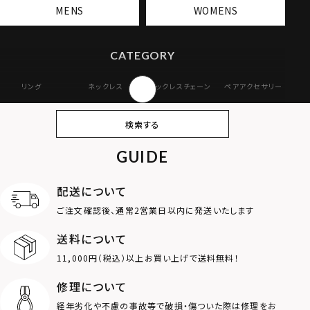
MENS
WOMENS
CATEGORY
リング
ネックレス
ネックレスチェーン
ペアアクセサリー
ピアス
イヤリング・イヤー
ブレスレット
バングル
検索する
カフ
GUIDE
アンクレット
オンラインストア
ギフトボックス
パーツ
限定
配送について
MOTIF
ご注文確認後、通常2営業日以内に発送いたします
送料について
ダブルリング
プレート
11,000円（税込）以上お買い上げで送料無料！
ライオン
ハート
修理について
経年劣化や不慮の事故等で破損・傷ついた際は修理をお