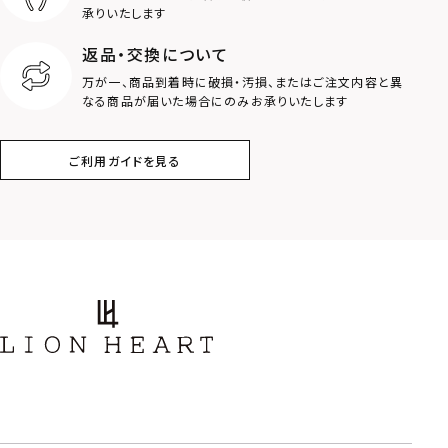
ロゴ
アニマル
承りいたします
返品・交換について
クラウン
クロス
万が一、商品到着時に破損・汚損、またはご注文内容と異
なる商品が届いた場合にのみお承りいたします
コイン
フェザー
ご利用ガイドを見る
スター
ホースシュー
ストーン
誕生石
アラベスク
スクロール
フラワー
ハワイアン
タテガミ