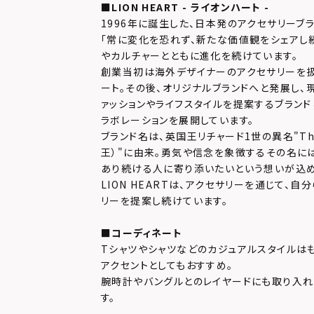
■LION HEART - ライオンハート -
1996年に誕生した、日本発のアクセサリーブラ
「常に変化を恐れず、新たな価値観をシェアし続
やカルチャーとともに進化を続けています。
創業当初は海外デザイナーのアクセサリーを扱
ート。その後、オリジナルブランドへと発展し、
ァッションやライフスタイルを提案するブランド
ラボレーションを展開しています。
ブランド名は、英国王リチャード1世の異名"The L
王）"に由来。勇気や信念を象徴するその名に
あり続ける人に寄り添いたいという想いが込め
LION HEARTは、アクセサリーを通じて、
リーを提案し続けています。
■コーディネート
Tシャツやシャツなどのカジュアルスタイルはも
アクセントとしてもおすすめ。
腕時計やバングルとのレイヤードにも取り入れ
す。