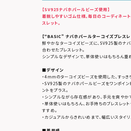
【SV925ナバホパールビーズ使用】
着脱しやすいゴム仕様。毎日のコーディネー
スレット。
【"BASIC" ナバホパールターコイズブレスレ
鮮やかなターコイズビーズに、SV925製のナ
合わせたブレスレット。
シンプルなデザインで、単体使いはもちろん重
■デザイン
・4mmのターコイズビーズを使用した、すっき
・SV925製のナバホパールビーズをワンポイ
ントをプラス。
・シンプルながら存在感があり、手元を爽やか
・単体使いはもちろん、お手持ちのブレスレッ
すすめ。
・カジュアルからきれいめまで、幅広いスタイリ
■着用感