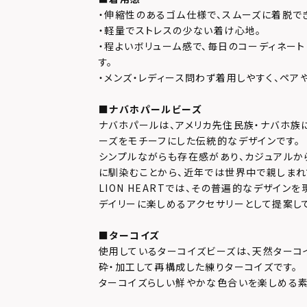
・伸縮性のあるゴム仕様で、スムーズに着脱で
・軽量でストレスの少ない着け心地。
・程よいボリューム感で、毎日のコーディネー
す。
・メンズ・レディース問わず着用しやすく、ペア
■ナバホパールビーズ
ナバホパールは、アメリカ先住民族・ナバホ族
ーズをモチーフにした伝統的なデザインです。
シンプルながらも存在感があり、カジュアルか
に馴染むことから、近年では世界中で親しまれ
LION HEARTでは、その普遍的なデザイン
デイリーに楽しめるアクセサリーとして提案し
■ターコイズ
使用しているターコイズビーズは、天然ターコ
砕・加工して再構成した練りターコイズです。
ターコイズらしい鮮やかな色合いを楽しめる