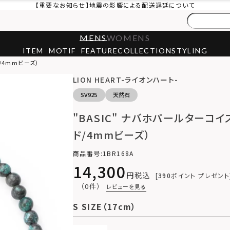
【重要なお知らせ】地震の影響による配送遅延について
MENS
WOMENS
ITEM
MOTIF
FEATURE
COLLECTION
STYLING
/4mmビーズ）
LION HEART-ライオンハート-
SV925
天然石
"BASIC" ナバホパールターコ
ド/4mmビーズ）
商品番号
1BR168A
14,300
税込
390
ポイント プレゼント
（0件）
レビューを見る
S SIZE（17cm）