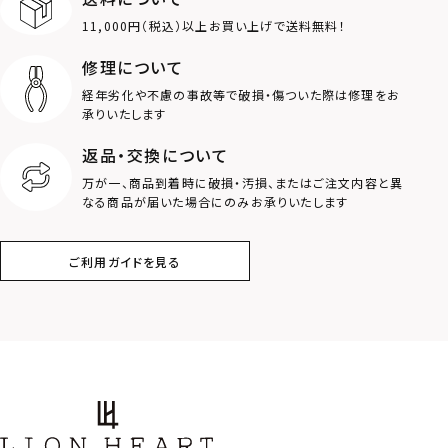
11,000円（税込）以上お買い上げで送料無料！
ライオン
ハート
修理について
経年劣化や不慮の事故等で破損・傷ついた際は修理をお
ロゴ
アニマル
承りいたします
返品・交換について
クラウン
クロス
万が一、商品到着時に破損・汚損、またはご注文内容と異
なる商品が届いた場合にのみお承りいたします
コイン
フェザー
ご利用ガイドを見る
スター
ホースシュー
ストーン
誕生石
アラベスク
スクロール
フラワー
ハワイアン