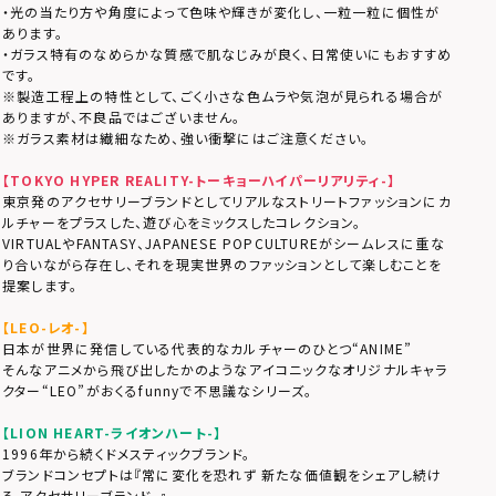
・光の当たり方や角度によって色味や輝きが変化し、一粒一粒に個性が
あります。
・ガラス特有のなめらかな質感で肌なじみが良く、日常使いにもおすすめ
です。
※製造工程上の特性として、ごく小さな色ムラや気泡が見られる場合が
ありますが、不良品ではございません。
※ガラス素材は繊細なため、強い衝撃にはご注意ください。
【TOKYO HYPER REALITY-トーキョーハイパーリアリティ-】
東京発のアクセサリーブランドとしてリアルなストリートファッションにカ
ルチャーをプラスした、遊び心をミックスしたコレクション。
VIRTUALやFANTASY、JAPANESE POPCULTUREがシームレスに重な
り合いながら存在し、それを現実世界のファッションとして楽しむことを
提案します。
【LEO-レオ-】
日本が世界に発信している代表的なカルチャーのひとつ“ANIME”
そんなアニメから飛び出したかのようなアイコニックなオリジナルキャラ
クター“LEO”がおくるfunnyで不思議なシリーズ。
【LION HEART-ライオンハート-】
1996年から続くドメスティックブランド。
ブランドコンセプトは『常に変化を恐れず 新たな価値観をシェアし続け
る アクセサリーブランド。』