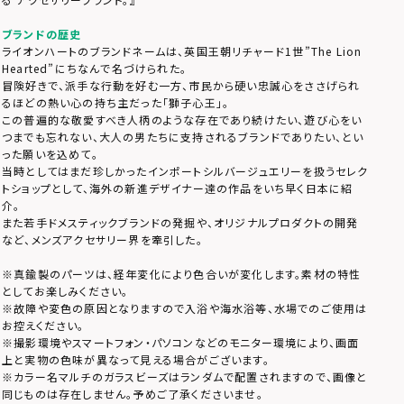
ブランドの歴史
ライオンハートのブランドネームは、英国王朝リチャード1世”The Lion
Hearted”にちなんで名づけられた。
冒険好きで、派手な行動を好む一方、市民から硬い忠誠心をささげられ
るほどの熱い心の持ち主だった「獅子心王」。
この普遍的な敬愛すべき人柄のような存在であり続けたい、遊び心をい
つまでも忘れない、大人の男たちに支持されるブランドでありたい、とい
った願いを込めて。
当時としてはまだ珍しかったインポートシルバージュエリーを扱うセレク
トショップとして、海外の新進デザイナー達の作品をいち早く日本に紹
介。
また若手ドメスティックブランドの発掘や、オリジナルプロダクトの開発
など、メンズアクセサリー界を牽引した。
※真鍮製のパーツは、経年変化により色合いが変化します。素材の特性
としてお楽しみください。
※故障や変色の原因となりますので入浴や海水浴等、水場でのご使用は
お控えください。
※撮影環境やスマートフォン・パソコンなどのモニター環境により、画面
上と実物の色味が異なって見える場合がございます。
※カラー名マルチのガラスビーズはランダムで配置されますので、画像と
同じものは存在しません。予めご了承くださいませ。