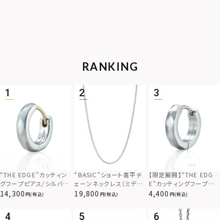
RANKING
“THE EDGE”カッティン
“BASIC”ショート喜平チ
【限定展開】“THE EDG
グフープピアス/シルバー
ェーンネックレス（ミディ
E”カッティングフープピ
925
アム）/シルバー925
アス/サージカルステンレ
14,300
19,800
4,400
(税込)
(税込)
(税込)
ス（金属アレルギー対応）