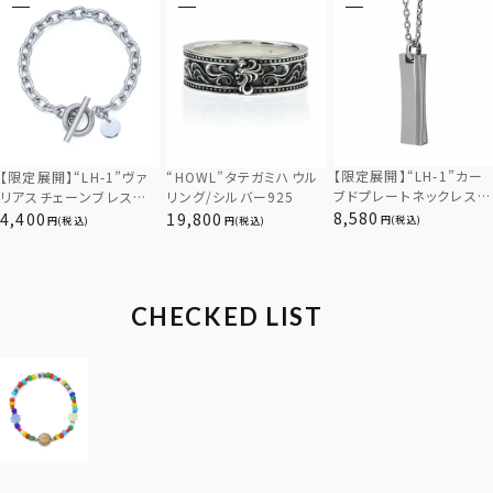
【限定展開】“LH-1”カー
【限定展開】“LH-1”ヴァ
“HOWL”タテガミハウル
ブドプレートネックレス/
リアスチェーンブレスレッ
リング/シルバー925
サージカルステンレス（金
ト/アズキ/サージカルス
8,580
4,400
19,800
(税込)
(税込)
(税込)
属アレルギー対応）
テンレス（金属アレルギー
対応）
CHECKED LIST