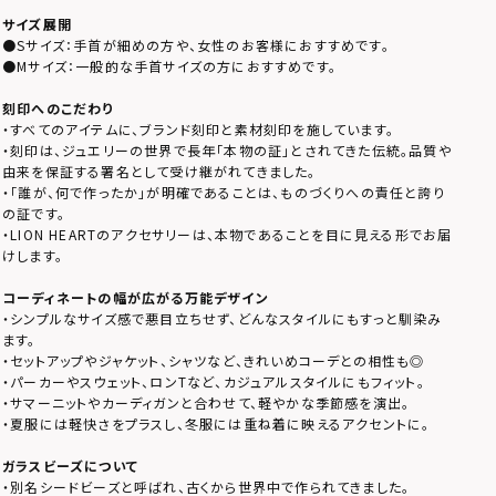
サイズ展開
●Sサイズ：手首が細めの方や、女性のお客様におすすめです。
●Mサイズ：一般的な手首サイズの方におすすめです。
刻印へのこだわり
・すべてのアイテムに、ブランド刻印と素材刻印を施しています。
・刻印は、ジュエリーの世界で長年「本物の証」とされてきた伝統。品質や
由来を保証する署名として受け継がれてきました。
・「誰が、何で作ったか」が明確であることは、ものづくりへの責任と誇り
の証です。
・LION HEARTのアクセサリーは、本物であることを目に見える形でお届
けします。
コーディネートの幅が広がる万能デザイン
・シンプルなサイズ感で悪目立ちせず、どんなスタイルにもすっと馴染み
ます。
・セットアップやジャケット、シャツなど、きれいめコーデとの相性も◎
・パーカーやスウェット、ロンTなど、カジュアルスタイルにもフィット。
・サマーニットやカーディガンと合わせて、軽やかな季節感を演出。
・夏服には軽快さをプラスし、冬服には重ね着に映えるアクセントに。
ガラスビーズについて
・別名シードビーズと呼ばれ、古くから世界中で作られてきました。