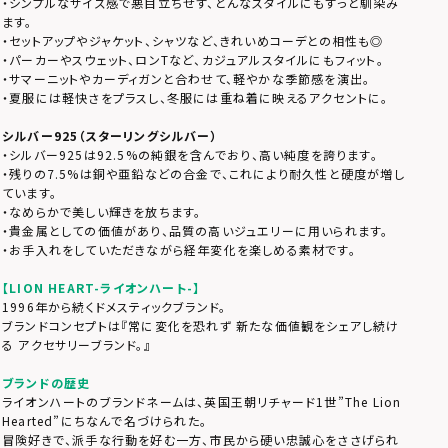
・シンプルなサイズ感で悪目立ちせず、どんなスタイルにもすっと馴染み
ます。
・セットアップやジャケット、シャツなど、きれいめコーデとの相性も◎
・パーカーやスウェット、ロンTなど、カジュアルスタイルにもフィット。
・サマーニットやカーディガンと合わせて、軽やかな季節感を演出。
・夏服には軽快さをプラスし、冬服には重ね着に映えるアクセントに。
シルバー925（スターリングシルバー）
・シルバー925は92.5%の純銀を含んでおり、高い純度を誇ります。
・残りの7.5%は銅や亜鉛などの合金で、これにより耐久性と硬度が増し
ています。
・なめらかで美しい輝きを放ちます。
・貴金属としての価値があり、品質の高いジュエリーに用いられます。
・お手入れをしていただきながら経年変化を楽しめる素材です。
【LION HEART-ライオンハート-】
1996年から続くドメスティックブランド。
ブランドコンセプトは『常に変化を恐れず 新たな価値観をシェアし続け
る アクセサリーブランド。』
ブランドの歴史
ライオンハートのブランドネームは、英国王朝リチャード1世”The Lion
Hearted”にちなんで名づけられた。
冒険好きで、派手な行動を好む一方、市民から硬い忠誠心をささげられ