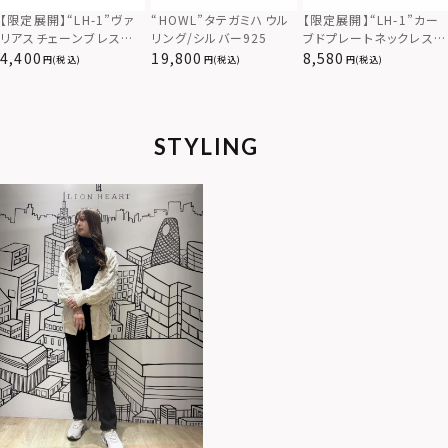
【限定展開】“LH-1”カー
【限定展開】“LH-1”ヴァ
“HOWL”タテガミハウル
ブドプレートネックレス/
リアスチェーンブレスレッ
リング/シルバー925
サージカルステンレス（金
ト/アズキ/サージカルス
8,580
4,400
19,800
(税込)
(税込)
(税込)
属アレルギー対応）
テンレス（金属アレルギー
対応）
STYLING