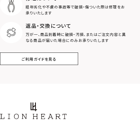
経年劣化や不慮の事故等で破損・傷ついた際は修理をお
ロゴ
アニマル
承りいたします
返品・交換について
クラウン
クロス
万が一、商品到着時に破損・汚損、またはご注文内容と異
なる商品が届いた場合にのみお承りいたします
コイン
フェザー
ご利用ガイドを見る
スター
ホースシュー
ストーン
誕生石
アラベスク
スクロール
フラワー
ハワイアン
タテガミ