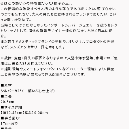
るほどの熱い心の持ち主だった「獅子心王」。
この普遍的な敬愛すべき人柄のような存在であり続けたい、遊び心をい
つまでも忘れない、大人の男たちに支持されるブランドでありたい、とい
った願いを込めて。
当時としてはまだ珍しかったインポートシルバージュエリーを扱うセレク
トショップとして、海外の新進デザイナー達の作品をいち早く日本に紹
介。
また若手ドメスティックブランドの発掘や、オリジナルプロダクトの開発
など、メンズアクセサリー界を牽引した。
※故障・変色・紛失の原因となりますので入浴や海水浴等、水場でのご使
用は出来るだけお控えください。
※撮影環境やスマートフォン・パソコンなどのモニター環境により、画面
上と実物の色味が異なって見える場合がございます。
■素材：
シルバー925（一部いぶし仕上げ）
■全長：
20.5cm
■サイズ詳細：
【幅】0.48cm【厚み】0.08cm
■手首周り：
17cmまで
■重量：