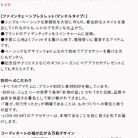
レット
【
ファインチェーンブレスレット（マンテルタイプ）
】
●シンプル・ベーシックな雰囲気を大切に作られ、都会的なスタイルを演
出してくれながらも、レトロでモダンな仕上がり。
●ブランドのアイデンティティをコインチャームに反映。
●手首に心地よくフィットする着け心地で、普段使いに重宝するアイテム
です。
●ベーシックなデザインフォルムなので初めてアクセサリーを着ける方
にもピッタリ。
●記念日やクリスマスなどのギフトシーズンにペアアクセやプレゼントと
してもオススメです。
刻印へのこだわり
・すべてのアイテムに、ブランド刻印と素材刻印を施しています。
・刻印は、ジュエリーの世界で長年「本物の証」とされてきた伝統。品質や
由来を保証する署名として受け継がれてきました。
・「誰が、何で作ったか」が明確であることは、ものづくりへの責任と誇り
の証です。
・LION HEARTのアクセサリーは、本物であることを目に見える形でお届
けします。
コーディネートの幅が広がる万能デザイン