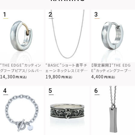
“THE EDGE”カッティン
“BASIC”ショート喜平チ
【限定展開】“THE EDG
グフープピアス/シルバー
ェーンネックレス（ミディ
E”カッティングフープピ
925
アム）/シルバー925
アス/サージカルステンレ
14,300
19,800
4,400
(税込)
(税込)
(税込)
ス（金属アレルギー対応）