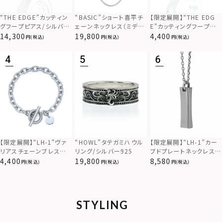
“THE EDGE”カッティン
“BASIC”ショート喜平チ
【限定展開】“THE EDG
グフープピアス/シルバー
ェーンネックレス（ミディ
E”カッティングフープピ
925
アム）/シルバー925
アス/サージカルステンレ
14,300
19,800
4,400
(税込)
(税込)
(税込)
ス（金属アレルギー対応）
【限定展開】“LH-1”カー
【限定展開】“LH-1”ヴァ
“HOWL”タテガミハウル
ブドプレートネックレス/
リアスチェーンブレスレッ
リング/シルバー925
サージカルステンレス（金
ト/アズキ/サージカルス
8,580
4,400
19,800
(税込)
(税込)
(税込)
属アレルギー対応）
テンレス（金属アレルギー
対応）
STYLING