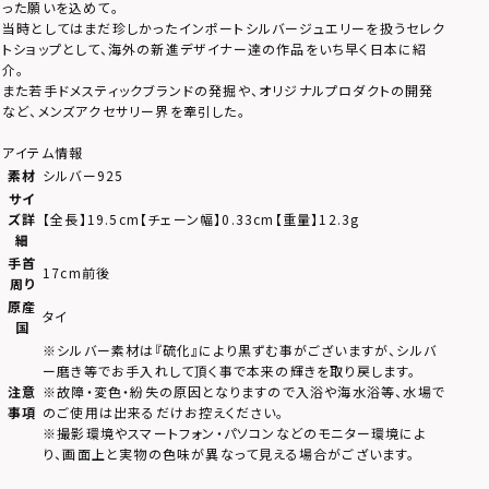
った願いを込めて。
当時としてはまだ珍しかったインポートシルバージュエリーを扱うセレク
トショップとして、海外の新進デザイナー達の作品をいち早く日本に紹
介。
また若手ドメスティックブランドの発掘や、オリジナルプロダクトの開発
など、メンズアクセサリー界を牽引した。
アイテム情報
素材
シルバー925
サイ
ズ詳
【全長】19.5cm【チェーン幅】0.33cm【重量】12.3g
細
手首
17cm前後
周り
原産
タイ
国
※シルバー素材は『硫化』により黒ずむ事がございますが、シルバ
ー磨き等でお手入れして頂く事で本来の輝きを取り戻します。
注意
※故障・変色・紛失の原因となりますので入浴や海水浴等、水場で
事項
のご使用は出来るだけお控えください。
※撮影環境やスマートフォン・パソコンなどのモニター環境によ
り、画面上と実物の色味が異なって見える場合がございます。