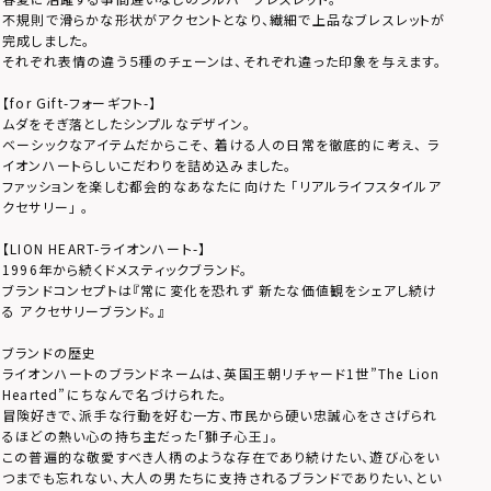
不規則で滑らかな形状がアクセントとなり、繊細で上品なブレスレットが
完成しました。
それぞれ表情の違う５種のチェーンは、それぞれ違った印象を与えます。
【for Gift-フォーギフト-】
ムダをそぎ落としたシンプルなデザイン。
ベーシックなアイテムだからこそ、 着ける人の日常を徹底的に考え、 ラ
イオンハートらしいこだわりを詰め込みました。
ファッションを楽しむ都会的なあなたに向けた 「リアルライフスタイルア
クセサリー」 。
【LION HEART-ライオンハート-】
1996年から続くドメスティックブランド。
ブランドコンセプトは『常に変化を恐れず 新たな価値観をシェアし続け
る アクセサリーブランド。』
ブランドの歴史
ライオンハートのブランドネームは、英国王朝リチャード1世”The Lion
Hearted”にちなんで名づけられた。
冒険好きで、派手な行動を好む一方、市民から硬い忠誠心をささげられ
るほどの熱い心の持ち主だった「獅子心王」。
この普遍的な敬愛すべき人柄のような存在であり続けたい、遊び心をい
つまでも忘れない、大人の男たちに支持されるブランドでありたい、とい