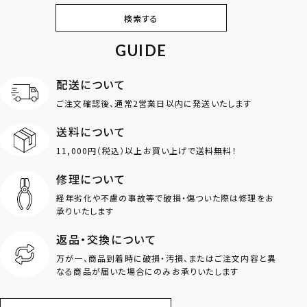
ピアス
イヤリング・イヤー
ブレスレット
バングル
検索する
カフ
GUIDE
アンクレット
オンラインストア
ギフトボックス
パーツ
限定
配送について
MOTIF
ご注文確認後、通常2営業日以内に発送いたします
送料について
ダブルリング
プレート
11,000円（税込）以上お買い上げで送料無料！
ライオン
ハート
修理について
経年劣化や不慮の事故等で破損・傷ついた際は修理をお
ロゴ
アニマル
承りいたします
返品・交換について
クラウン
クロス
万が一、商品到着時に破損・汚損、またはご注文内容と異
なる商品が届いた場合にのみお承りいたします
コイン
フェザー