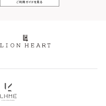
ご利用ガイドを見る
スター
ホースシュー
ストーン
誕生石
アラベスク
スクロール
フラワー
ハワイアン
タテガミ
PRICE
〜
COLOR