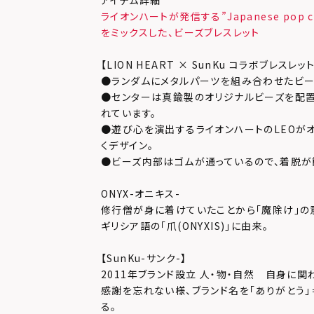
アイテム詳細
ライオンハートが発信する”Japanese pop c
をミックスした、ビーズブレスレット
【LION HEART × SunKu コラボブレスレッ
●ランダムにメタルパーツを組み合わせたビー
●センターは真鍮製のオリジナルビーズを配置
れています。
●遊び心を演出するライオンハートのLEOが
くデザイン。
●ビーズ内部はゴムが通っているので、着脱が
ONYX-オニキス-
修行僧が身に着けていたことから「魔除け」の
ギリシア語の「爪(ONYXIS)」に由来。
【SunKu-サンク-】
2011年ブランド設立 人・物・自然 自身に
感謝を忘れない様、ブランド名を「ありがとう」＝「T
る。