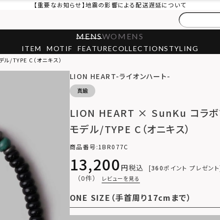
【重要なお知らせ】地震の影響による配送遅延について
MENS
WOMENS
ITEM
MOTIF
FEATURE
COLLECTION
STYLING
デル/TYPE C（オニキス）
LION HEART-ライオンハート-
真鍮
LION HEART × SunKu コ
モデル/TYPE C（オニキス）
商品番号
1BR077C
13,200
税込
360
ポイント プレゼント
（0件）
レビューを見る
ONE SIZE（手首周り17cmまで）