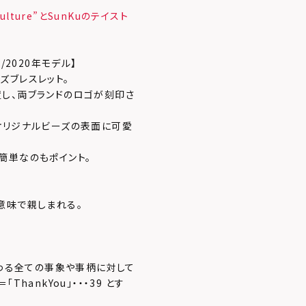
ulture”とSunKuのテイスト
ト/2020年モデル】
ズブレスレット。
し、両ブランドのロゴが刻印さ
オリジナルビーズの表面に可愛
簡単なのもポイント。
意味で親しまれる。
関わる全ての事象や事柄に対して
hankYou」・・・39 とす