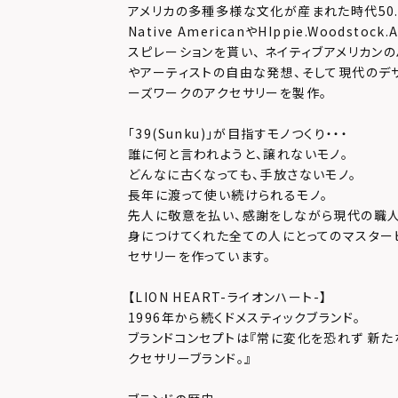
アメリカの多種多様な文化が産まれた時代50.6
Native AmericanやHIppie.Woodsto
スピレーションを貰い、 ネイティブアメリカン
やアーティストの自由な発想、そして現代のデ
ーズワークのアクセサリーを製作。
「39(Sunku)」が目指すモノつくり・・・
誰に何と言われようと、譲れないモノ。
どんなに古くなっても、手放さないモノ。
長年に渡って使い続けられるモノ。
先人に敬意を払い、感謝をしながら現代の職人
身につけてくれた全ての人にとってのマスター
セサリーを作っています。
【LION HEART-ライオンハート-】
1996年から続くドメスティックブランド。
ブランドコンセプトは『常に変化を恐れず 新た
クセサリーブランド。』