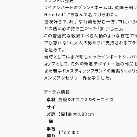
ブランドの歴史
ライオンハートのブランドネームは、英国王朝リチャ
Hearted”にちなんで名づけられた。
冒険好きで、派手な行動を好む一方、市民か
どの熱い心の持ち主だった「獅子心王」。
この普遍的な敬愛すべき人柄のような存在で
でも忘れない、大人の男たちに支持されるブラ
を込めて。
当時としてはまだ珍しかったインポートシルバ
ョップとして、海外の新進デザイナー達の作品
また若手ドメスティックブランドの発掘や、オリ
メンズアクセサリー界を牽引した。
アイテム情報
素材
真鍮&オニキス&ターコイズ
サイ
ズ詳
【幅】最大0.88cm
細
手首
17cmまで
周り