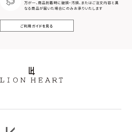
万が一、商品到着時に破損・汚損、またはご注文内容と異
なる商品が届いた場合にのみお承りいたします
コイン
フェザー
ご利用ガイドを見る
スター
ホースシュー
ストーン
誕生石
アラベスク
スクロール
フラワー
ハワイアン
タテガミ
PRICE
〜