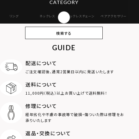
CATEGORY
リング
ネックレス
ネックレスチェーン
ペアアクセサリー
ピアス
イヤリング・イヤー
ブレスレット
バングル
検索する
カフ
GUIDE
アンクレット
オンラインストア
ギフトボックス
パーツ
限定
配送について
MOTIF
ご注文確認後、通常2営業日以内に発送いたします
送料について
ダブルリング
プレート
11,000円（税込）以上お買い上げで送料無料！
ライオン
ハート
修理について
経年劣化や不慮の事故等で破損・傷ついた際は修理をお
ロゴ
アニマル
承りいたします
返品・交換について
クラウン
クロス