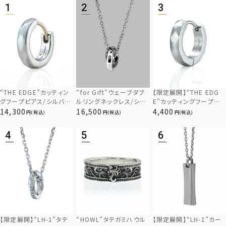
“THE EDGE”カッティン
“for Gift”ウェーブダブ
【限定展開】“THE EDG
グフープピアス/シルバー
ルリングネックレス/シル
E”カッティングフープピ
925
バー×ブラック/シルバー
アス/サージカルステンレ
14,300
16,500
4,400
(税込)
(税込)
(税込)
925
ス（金属アレルギー対応）
【限定展開】“LH-1”カー
【限定展開】“LH-1”タテ
“HOWL”タテガミハウル