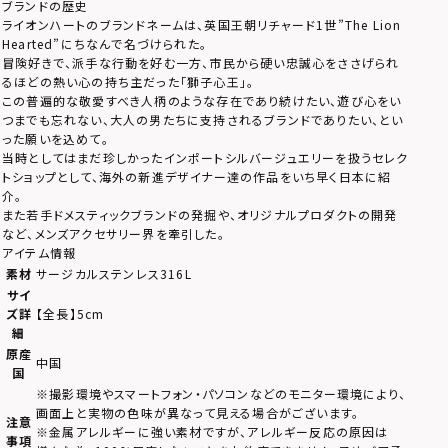
ブランドの歴史
ライオンハートのブランドネームは、英国王朝リチャード1世”The Lion
Hearted”にちなんで名づけられた。
冒険好きで、派手な行動を好む一方、市民から硬い忠誠心をささげられ
るほどの熱い心の持ち主だった「獅子心王」。
この普遍的な敬愛すべき人柄のような存在であり続けたい、遊び心をい
つまでも忘れない、大人の男たちに支持されるブランドでありたい、とい
った願いを込めて。
当時としてはまだ珍しかったインポートシルバージュエリーを扱うセレク
トショップとして、海外の新進デザイナー達の作品をいち早く日本に紹
介。
また若手ドメスティックブランドの発掘や、オリジナルプロダクトの開発
など、メンズアクセサリー界を牽引した。
アイテム情報
素材
サージカルステンレス316L
サイ
ズ詳
【全長】5cm
細
原産
中国
国
※撮影環境やスマートフォン・パソコンなどのモニター環境により、
画面上と実物の色味が異なって見える場合がございます。
注意
※金属アレルギーに強い素材ですが、アレルギー反応の原因は
事項