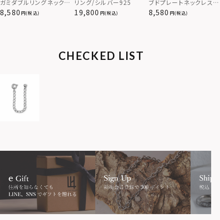
ブドプレートネックレス/
ガミダブルリングネックレ
リング/シルバー925
サージカルステンレス（金
ス（ツイスト/シルバー）/
8,580
8,580
19,800
(税込)
(税込)
(税込)
属アレルギー対応）
サージカルステンレス（金
属アレルギー対応）
CHECKED LIST