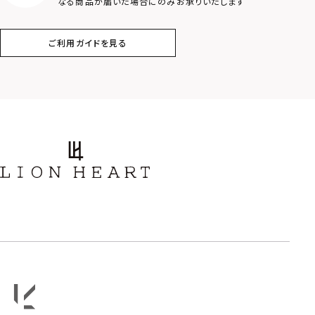
なる商品が届いた場合にのみお承りいたします
コイン
フェザー
ご利用ガイドを見る
スター
ホースシュー
ストーン
誕生石
アラベスク
スクロール
フラワー
ハワイアン
タテガミ
PRICE
〜