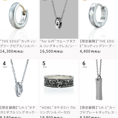
“THE EDGE”カッティン
“for Gift”ウェーブダブ
【限定展開】“THE EDG
グフープピアス/シルバー
ルリングネックレス/シル
E”カッティングフープピ
925
バー×ブラック/シルバー
アス/サージカルステンレ
14,300
16,500
4,400
(税込)
(税込)
(税込)
925
ス（金属アレルギー対応）
【限定展開】“LH-1”カー
【限定展開】“LH-1”タテ
“HOWL”タテガミハウル
ブドプレートネックレス/
ガミダブルリングネックレ
リング/シルバー925
サージカルステンレス（金
ス（ツイスト/シルバー）/
8,580
8,580
19,800
(税込)
(税込)
(税込)