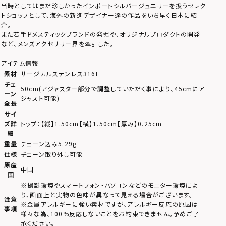
当時としてはまだ珍しかったインポートシルバージュエリーを扱うセレク
トショップとして、海外の新進デザイナー達の作品をいち早く日本に紹
介。
また若手ドメスティックブランドの発掘や、オリジナルプロダクトの開発
など、メンズアクセサリー界を牽引した。
アイテム情報
素材
サージカルステンレス316L
チェ
50cm(アジャスター部分で調整していただく事により、45cmにア
ーン
ジャスト可能)
全長
サイ
ズ詳
トップ：【縦】1.50cm【横】1.50cm【厚み】0.25cm
細
重量
チェーン込み5.29g
仕様
チェーン取り外し可能
原産
中国
国
※撮影環境やスマートフォン・パソコンなどのモニター環境によ
り、画面上と実物の色味が異なって見える場合がございます。
注意
※金属アレルギーに強い素材ですが、アレルギー反応の原因は
事項
様々な為、100%反応しないことをお約束できません。予めご了
承ください。