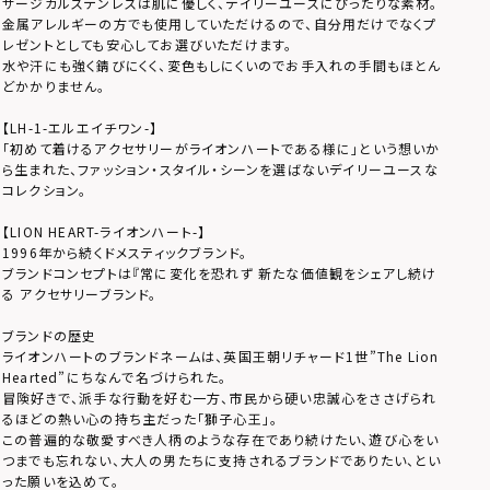
サージカルステンレスは肌に優しく、デイリーユースにぴったりな素材。
金属アレルギーの方でも使用していただけるので、自分用だけでなくプ
レゼントとしても安心してお選びいただけます。
水や汗にも強く錆びにくく、変色もしにくいのでお手入れの手間もほとん
どかかりません。
【LH-1-エルエイチワン-】
「初めて着けるアクセサリーがライオンハートである様に」という想いか
ら生まれた、ファッション・スタイル・シーンを選ばないデイリーユースな
コレクション。
【LION HEART-ライオンハート-】
1996年から続くドメスティックブランド。
ブランドコンセプトは『常に変化を恐れず 新たな価値観をシェアし続け
る アクセサリーブランド。
ブランドの歴史
ライオンハートのブランドネームは、英国王朝リチャード1世”The Lion
Hearted”にちなんで名づけられた。
冒険好きで、派手な行動を好む一方、市民から硬い忠誠心をささげられ
るほどの熱い心の持ち主だった「獅子心王」。
この普遍的な敬愛すべき人柄のような存在であり続けたい、遊び心をい
つまでも忘れない、大人の男たちに支持されるブランドでありたい、とい
った願いを込めて。