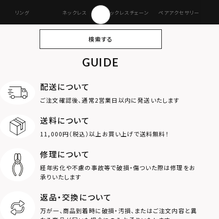
リング
ネックレス
ネックレスチェーン
ペアアクセサリー
ピアス
イヤリング・イヤー
ブレスレット
バングル
検索する
カフ
GUIDE
アンクレット
オンラインストア
ギフトボックス
パーツ
限定
配送について
MOTIF
ご注文確認後、通常2営業日以内に発送いたします
送料について
ダブルリング
プレート
11,000円（税込）以上お買い上げで送料無料！
ライオン
ハート
修理について
経年劣化や不慮の事故等で破損・傷ついた際は修理をお
ロゴ
アニマル
承りいたします
返品・交換について
クラウン
クロス
万が一、商品到着時に破損・汚損、またはご注文内容と異