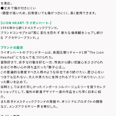
を演出。
●丈夫で傷が付きにくい
・硬度が高いため、日常使いでも傷がつきにくく、長く愛用できます。
【LION HEART-ライオンハート-】
1996年から続くドメスティックブランド。
ブランドコンセプトは『常に変化を恐れず 新たな価値観をシェアし続け
る アクセサリーブランド。』
ブランドの歴史
ライオンハートのブランドネームは、英国王朝リチャード1世”The Lion
Hearted”にちなんで名づけられた。
冒険好きで、派手な行動を好む一方、市民から硬い忠誠心をささげられ
るほどの熱い心の持ち主だった「獅子心王」。
この普遍的な敬愛すべき人柄のような存在であり続けたい、遊び心をい
つまでも忘れない、大人の男たちに支持されるブランドでありたい、とい
った願いを込めて。
当時としてはまだ珍しかったインポートシルバージュエリーを扱うセレク
トショップとして、海外の新進デザイナー達の作品をいち早く日本に紹
介。
また若手ドメスティックブランドの発掘や、オリジナルプロダクトの開発
など、メンズアクセサリー界を牽引した。