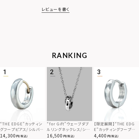
レビューを書く
RANKING
“THE EDGE”カッティン
“for Gift”ウェーブダブ
【限定展開】“THE EDG
グフープピアス/シルバー
ルリングネックレス/シル
E”カッティングフープピ
925
バー×ブラック/シルバー
アス/サージカルステンレ
14,300
16,500
4,400
(税込)
(税込)
(税込)