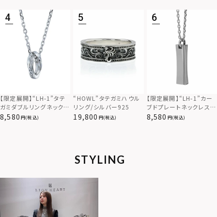
925
ス（金属アレルギー対応）
【限定展開】“LH-1”カー
【限定展開】“LH-1”タテ
“HOWL”タテガミハウル
ブドプレートネックレス/
ガミダブルリングネックレ
リング/シルバー925
サージカルステンレス（金
ス（ツイスト/シルバー）/
8,580
8,580
19,800
(税込)
(税込)
(税込)
属アレルギー対応）
サージカルステンレス（金
属アレルギー対応）
STYLING