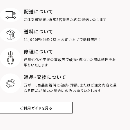
限定
配送について
MOTIF
ご注文確認後、通常2営業日以内に発送いたします
送料について
ダブルリング
プレート
11,000円（税込）以上お買い上げで送料無料！
ライオン
ハート
修理について
経年劣化や不慮の事故等で破損・傷ついた際は修理をお
ロゴ
アニマル
承りいたします
返品・交換について
クラウン
クロス
万が一、商品到着時に破損・汚損、またはご注文内容と異
なる商品が届いた場合にのみお承りいたします
コイン
フェザー
ご利用ガイドを見る
スター
ホースシュー
ストーン
誕生石