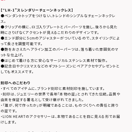
【
“LH-1”スレンダリーチェーンネックレス
】
●ペンダントトップをつけない、トレンドのシンプルなチェーンネックレ
ス。
●クリップの横に、ロゴ入りプレートとバーパーツを施し、後ろから見た
時にさりげなくアクセントが見えるこだわりのデザインです。
●エンド部分に5cmのアジャスターがついているので、スタイリングによ
って長さを調整可能です。
●艶をおさえたヘアライン加工のバーパーツは、落ち着いた雰囲気のマ
ットな仕上げ。
●はじめて着ける方に安心なサージカルステンレス素材で製作。
●記念日やクリスマスなどのギフトシーズンにペアアクセやプレゼントと
してもオススメです。
刻印へのこだわり
・すべてのアイテムに、ブランド刻印と素材刻印を施しています。
・刻印は、ジュエリーの世界で長年「本物の証」とされてきた伝統。品質や
由来を保証する署名として受け継がれてきました。
・「誰が、何で作ったか」が明確であることは、ものづくりへの責任と誇り
の証です。
・LION HEARTのアクセサリーは、本物であることを目に見える形でお届
けします。