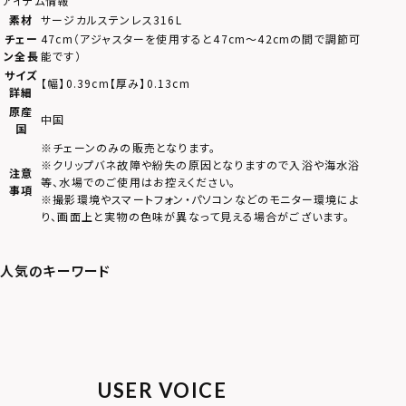
アイテム情報
素材
サージカルステンレス316L
チェー
47cm（アジャスターを使用すると47cm～42cmの間で調節可
ン全長
能です）
サイズ
【幅】0.39cm【厚み】0.13cm
詳細
原産
中国
国
※チェーンのみの販売となります。
※クリップバネ故障や紛失の原因となりますので入浴や海水浴
注意
等、水場でのご使用はお控えください。
事項
※撮影環境やスマートフォン・パソコンなどのモニター環境によ
り、画面上と実物の色味が異なって見える場合がございます。
USER VOICE