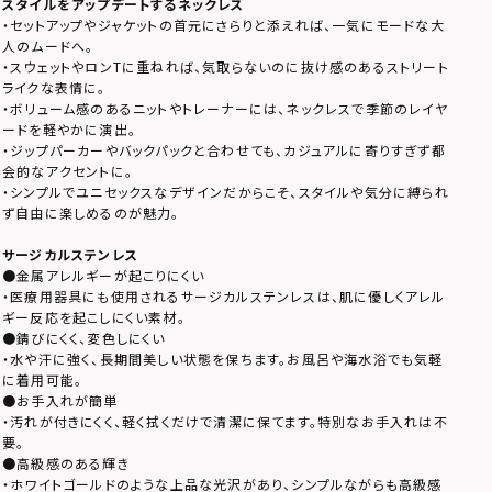
スタイルをアップデートするネックレス
・セットアップやジャケットの首元にさらりと添えれば、一気にモードな大
人のムードへ。
・スウェットやロンTに重ねれば、気取らないのに抜け感のあるストリート
ライクな表情に。
・ボリューム感のあるニットやトレーナーには、ネックレスで季節のレイヤ
ードを軽やかに演出。
・ジップパーカーやバックパックと合わせても、カジュアルに寄りすぎず都
会的なアクセントに。
・シンプルでユニセックスなデザインだからこそ、スタイルや気分に縛られ
ず自由に楽しめるのが魅力。
サージカルステンレス
●金属アレルギーが起こりにくい
・医療用器具にも使用されるサージカルステンレスは、肌に優しくアレル
ギー反応を起こしにくい素材。
●錆びにくく、変色しにくい
・水や汗に強く、長期間美しい状態を保ちます。お風呂や海水浴でも気軽
に着用可能。
●お手入れが簡単
・汚れが付きにくく、軽く拭くだけで清潔に保てます。特別なお手入れは不
要。
●高級感のある輝き
・ホワイトゴールドのような上品な光沢があり、シンプルながらも高級感