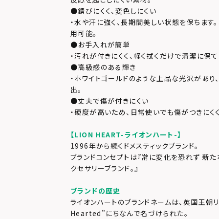
●錆びにくく、変色しにくい
・水や汗に強く、長期間美しい状態を保ちます
用可能。
●お手入れが簡単
・汚れが付きにくく、軽く拭くだけで清潔に保
●高級感のある輝き
・ホワイトゴールドのような上品な光沢があり
出。
●丈夫で傷が付きにくい
・硬度が高いため、日常使いでも傷がつきにくく
【LION HEART-ライオンハート-】
1996年から続くドメスティックブランド。
ブランドコンセプトは『常に変化を恐れず 新た
クセサリーブランド。』
ブランドの歴史
ライオンハートのブランドネームは、英国王朝リチャ
Hearted”にちなんで名づけられた。