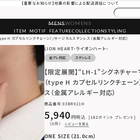
【重要なお知らせ】地震の影響による配送遅延について
MENS
WOMENS
ITEM
MOTIF
FEATURE
COLLECTION
STYLING
type H カプセルリンクチェーン）/サージカルステンレス（金属アレルギー対応）
LION HEART-ライオンハート-
金アレ対応
ステンレス
【限定展開】“LH-1”シグネチャ
（type H カプセルリンクチェー
ス（金属アレルギー対応）
商品番号
03BR021H
5,940
税込
162
ポイント プレゼント
（0件）
レビューを見る
ONE SIZE（21.0cm）