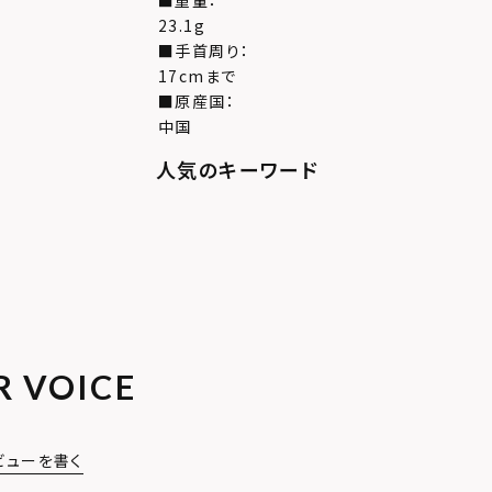
■重量：
23.1g
■手首周り：
17cmまで
■原産国：
中国
R VOICE
ビューを書く