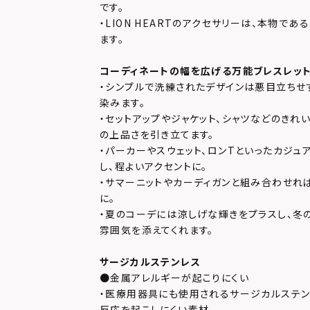
です。
・LION HEARTのアクセサリーは、本物で
ます。
コーディネートの幅を広げる万能ブレスレッ
・シンプルで洗練されたデザインは悪目立ちせ
染みます。
・セットアップやジャケット、シャツなどのきれ
の上品さを引き立てます。
・パーカーやスウェット、ロンTといったカジュ
し、程よいアクセントに。
・サマーニットやカーディガンと組み合わせれ
に。
・夏のコーデには涼しげな輝きをプラスし、冬
雰囲気を添えてくれます。
サージカルステンレス
●金属アレルギーが起こりにくい
・医療用器具にも使用されるサージカルステン
反応を起こしにくい素材。