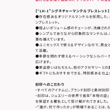
【“LH-1”シグネチャーマンテルブレスレット】
●存在感あるオリジナルマンテルを採用した、
ンブレスレット。
●程よいボリューム感のチェーンが、洗練され
●シンプルでありながら印象的なマンテルは、
兼ね備えています。
●ユニセックスで使えるデザインなので、男女
て活躍。
●季節を問わず使えるベーシックなシルバーカ
広げます。
●単品使いはもちろん、他のアクセサリーとの
●ギフトにもおすすめできる、特別感ある仕上
刻印へのこだわり
・すべてのアイテムに、ブランド刻印と素材刻印
・刻印は、ジュエリーの世界で長年「本物の証
を保証する署名として受け継がれてきました。
・「誰が、何で作ったか」が明確であることは、