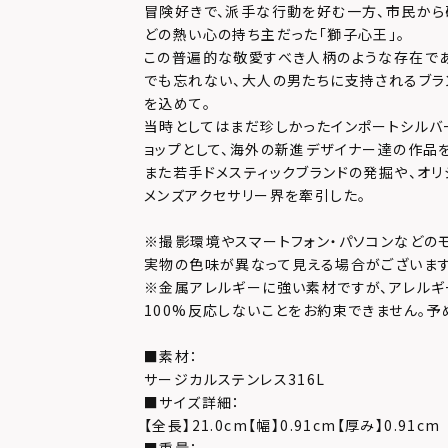
冒険好きで、派手な行動を好む一方、市民か
どの熱い心の持ち主だった「獅子心王」。
この普遍的な敬愛すべき人柄のような存在で
でも忘れない、大人の男たちに支持されるブラ
を込めて。
当時としてはまだ珍しかったインポートシルバ
ョップとして、海外の新進デザイナー達の作品
また若手ドメスティックブランドの発掘や、オリ
メンズアクセサリー界を牽引した。
※撮影環境やスマートフォン・パソコンなどの
実物の色味が異なって見える場合がございます
※金属アレルギーに強い素材ですが、アレルギ
100%反応しないことをお約束できません。予
■素材：
サージカルステンレス316L
■サイズ詳細：
【全長】21.0cm【幅】0.91cm【厚み】0.91cm