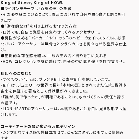
King of Silver, King of HOWL
●ライオンモチーフは「百獣の王」の象徴
・その姿を身につけることで、周囲に流されず自分を貫く強さと誇りを引
き出す。
●“潜在的な力”を引き上げるお守り的存在
・日常でも、自信と覚悟を背負わせてくれるアクセサリー。
●男性が求める“バイカー”や“ロック”のヘビーウェイトスタイルに必須
・シルバーアクセサリーは無骨さとクラシカルさを両立させる重要な仕上
げ。
●圧倒的な存在感を纏い、百獣の王の力と誇りを手に入れる
・HOWLコレクションを身に着けて、自分の中に眠る強さを呼び覚ませ。
刻印へのこだわり
・すべてのアイテムに、ブランド刻印と素材刻印を施しています。
・刻印は、ジュエリーの世界で長年「本物の証」とされてきた伝統。品質や
由来を保証する署名として受け継がれてきました。
・「誰が、何で作ったか」が明確であることは、ものづくりへの責任と誇り
の証です。
・LION HEARTのアクセサリーは、本物であることを目に見える形でお届
けします。
コーディネートの幅が広がる万能デザイン
・シンプルなサイズ感で悪目立ちせず、どんなスタイルにもすっと馴染み
ます。