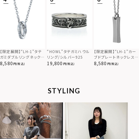
【限定展開】“LH-1”カー
【限定展開】“LH-1”タテ
“HOWL”タテガミハウル
ブドプレートネックレス/
ガミダブルリングネックレ
リング/シルバー925
サージカルステンレス（金
ス（ツイスト/シルバー）/
8,580
8,580
19,800
(税込)
(税込)
(税込)
属アレルギー対応）
サージカルステンレス（金
属アレルギー対応）
STYLING