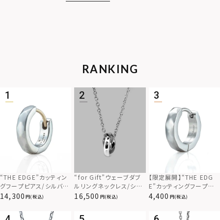
RANKING
“THE EDGE”カッティン
“for Gift”ウェーブダブ
【限定展開】“THE EDG
グフープピアス/シルバー
ルリングネックレス/シル
E”カッティングフープピ
925
バー×ブラック/シルバー
アス/サージカルステンレ
14,300
16,500
4,400
(税込)
(税込)
(税込)
925
ス（金属アレルギー対応）