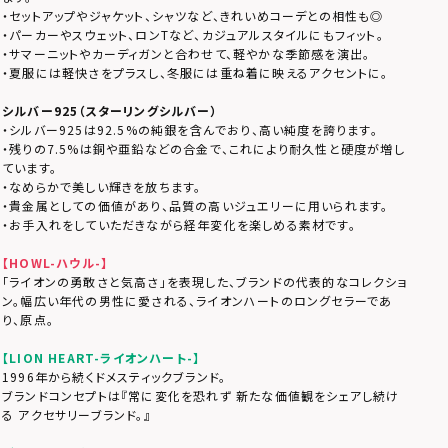
・セットアップやジャケット、シャツなど、きれいめコーデとの相性も◎
・パーカーやスウェット、ロンTなど、カジュアルスタイルにもフィット。
・サマーニットやカーディガンと合わせて、軽やかな季節感を演出。
・夏服には軽快さをプラスし、冬服には重ね着に映えるアクセントに。
シルバー925（スターリングシルバー）
・シルバー925は92.5%の純銀を含んでおり、高い純度を誇ります。
・残りの7.5%は銅や亜鉛などの合金で、これにより耐久性と硬度が増し
ています。
・なめらかで美しい輝きを放ちます。
・貴金属としての価値があり、品質の高いジュエリーに用いられます。
・お手入れをしていただきながら経年変化を楽しめる素材です。
【HOWL-ハウル-】
「ライオンの勇敢さと気高さ」を表現した、ブランドの代表的なコレクショ
ン。幅広い年代の男性に愛される、ライオンハートのロングセラーであ
り、原点。
【LION HEART-ライオンハート-】
1996年から続くドメスティックブランド。
ブランドコンセプトは『常に変化を恐れず 新たな価値観をシェアし続け
る アクセサリーブランド。』