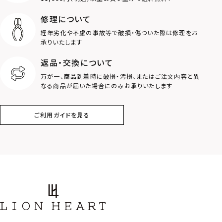
ライオン
ハート
修理について
経年劣化や不慮の事故等で破損・傷ついた際は修理をお
ロゴ
アニマル
承りいたします
返品・交換について
クラウン
クロス
万が一、商品到着時に破損・汚損、またはご注文内容と異
なる商品が届いた場合にのみお承りいたします
コイン
フェザー
ご利用ガイドを見る
スター
ホースシュー
ストーン
誕生石
アラベスク
スクロール
フラワー
ハワイアン