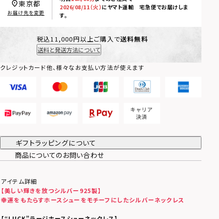
東京都
2026/08/11（火）
に
ヤマト運輸 宅急便
でお届けしま
お届け先を変更
す。
税込11,000円以上ご購入で
送料無料
送料と発送方法について
クレジットカード他、様々なお支払い方法が使えます
ギフトラッピングについて
商品についてのお問い合わせ
アイテム詳細
【美しい輝きを放つシルバー925製】
幸運をもたらすホースシューをモチーフにしたシルバーネックレス
【“LUCK”ラージホースシューネックレス】