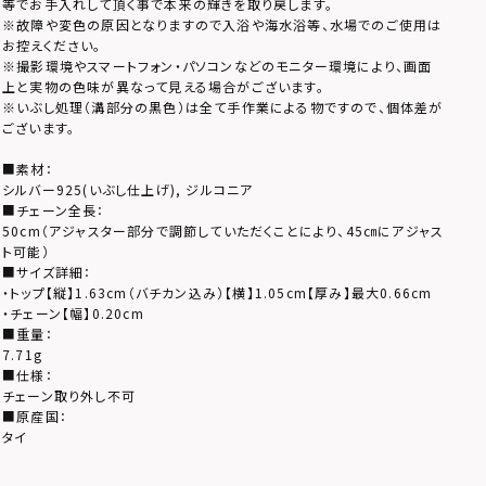
等でお手入れして頂く事で本来の輝きを取り戻します。
※故障や変色の原因となりますので入浴や海水浴等、水場でのご使用は
お控えください。
※撮影環境やスマートフォン・パソコンなどのモニター環境により、画面
上と実物の色味が異なって見える場合がございます。
※いぶし処理（溝部分の黒色）は全て手作業による物ですので、個体差が
ございます。
■素材：
シルバー925(いぶし仕上げ), ジルコニア
■チェーン全長：
50cm（アジャスター部分で調節していただくことにより、45㎝にアジャス
ト可能）
■サイズ詳細：
・トップ【縦】1.63cm（バチカン込み）【横】1.05cm【厚み】最大0.66cm
・チェーン【幅】0.20cm
■重量：
7.71g
■仕様：
チェーン取り外し不可
■原産国：
タイ