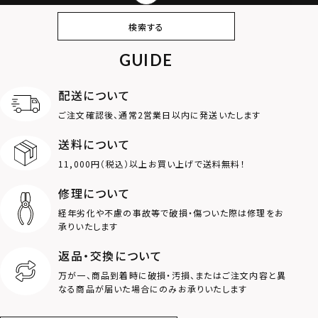
ピアス
イヤリング・イヤー
ブレスレット
バングル
検索する
カフ
GUIDE
アンクレット
オンラインストア
ギフトボックス
パーツ
限定
配送について
MOTIF
ご注文確認後、通常2営業日以内に発送いたします
送料について
ダブルリング
プレート
11,000円（税込）以上お買い上げで送料無料！
ライオン
ハート
修理について
経年劣化や不慮の事故等で破損・傷ついた際は修理をお
ロゴ
アニマル
承りいたします
返品・交換について
クラウン
クロス
万が一、商品到着時に破損・汚損、またはご注文内容と異
なる商品が届いた場合にのみお承りいたします
コイン
フェザー