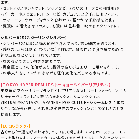
ます。
・セットアップやジャケット、シャツなど、きれいめコーデとの相性も◎
・パーカーやスウェット、ロンTなど、カジュアルスタイルにもフィット。
・サマーニットやカーディガンと合わせて、軽やかな季節感を演出。
・夏服には軽快さをプラスし、冬服には重ね着に映えるアクセントに。
シルバー925（スターリングシルバー）
・シルバー925は92.5%の純銀を含んでおり、高い純度を誇ります。
・残りの7.5%は割金（わりがね）と呼ばれ、耐久性と硬度を増すために
銅や亜鉛などが使用されています。
・なめらかで美しい輝きを放ちます。
・貴金属としての価値があり、品質の高いジュエリーに用いられます。
・お手入れをしていただきながら経年変化を楽しめる素材です。
【TOKYO HYPER REALITY-トーキョーハイパーリアリティ-】
東京発のアクセサリーブランドとしてリアルなストリートファッションにカ
ルチャーをプラスした、遊び心をミックスしたコレクション。
VIRTUALやFANTASY、JAPANESE POPCULTUREがシームレスに重な
り合いながら存在し、それを現実世界のファッションとして楽しむことを
提案します。
【LUCK-ラック-】
古くから「幸運を呼ぶお守り」として広く親しまれているホースシューモチ
ーフを取り入れ、スマートかつ立体感のあるデザインにこだわったシリー