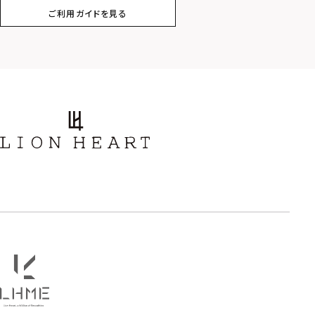
ご利用ガイドを見る
スター
ホースシュー
ストーン
誕生石
アラベスク
スクロール
フラワー
ハワイアン
タテガミ
PRICE
〜
COLOR