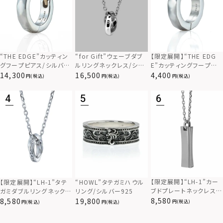
“THE EDGE”カッティン
“for Gift”ウェーブダブ
【限定展開】“THE EDG
グフープピアス/シルバー
ルリングネックレス/シル
E”カッティングフープピ
925
バー×ブラック/シルバー
アス/サージカルステンレ
14,300
16,500
4,400
(税込)
(税込)
(税込)
925
ス（金属アレルギー対応）
【限定展開】“LH-1”カー
【限定展開】“LH-1”タテ
“HOWL”タテガミハウル
ブドプレートネックレス/
ガミダブルリングネックレ
リング/シルバー925
サージカルステンレス（金
ス（ツイスト/シルバー）/
8,580
8,580
19,800
(税込)
(税込)
(税込)
属アレルギー対応）
サージカルステンレス（金
属アレルギー対応）