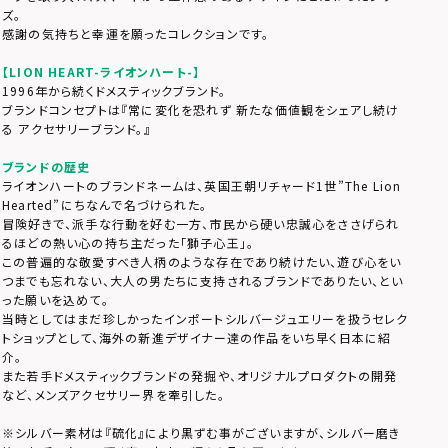
ズ。
感謝の気持ちと幸運を願ったコレクションです。
【LION HEART-ライオンハート-】
1996年から続くドメスティックブランド。
ブランドコンセプトは『常に変化を恐れず 新たな価値観をシェアし続け
る アクセサリーブランド。』
ブランドの歴史
ライオンハートのブランドネームは、英国王朝リチャード1世”The Lion
Hearted”にちなんで名づけられた。
冒険好きで、派手な行動を好む一方、市民から硬い忠誠心をささげられ
るほどの熱い心の持ち主だった「獅子心王」。
この普遍的な敬愛すべき人柄のような存在であり続けたい、遊び心をい
つまでも忘れない、大人の男たちに支持されるブランドでありたい、とい
った願いを込めて。
当時としてはまだ珍しかったインポートシルバージュエリーを扱うセレク
トショップとして、海外の新進デザイナー達の作品をいち早く日本に紹
介。
また若手ドメスティックブランドの発掘や、オリジナルプロダクトの開発
など、メンズアクセサリー界を牽引した。
※シルバー素材は『硫化』により黒ずむ事がございますが、シルバー磨き