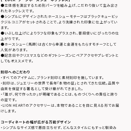
●立体感を演出するため別パーツを組み上げ、こだわり抜いて生み出さ
れたネックレスです。
●シンプルにデザインされたホースシューモチーフはブラックキュービッ
クジルコニアがセットされることで、より洗練された印象に仕上がってい
ます。
●いぶし仕上げによりラフな印象もプラスされ、普段使いにぴったりの仕
上がりです。
●ホースシュー（馬蹄）は古くから幸運と金運をもたらすモチーフとして
人気があります。
●記念日やクリスマスなどのギフトシーズンにペアアクセやプレゼントと
してもオススメです。
刻印へのこだわり
・すべてのアイテムに、ブランド刻印と素材刻印を施しています。
・刻印は、ジュエリーの世界で長年「本物の証」とされてきた伝統。品質や
由来を保証する署名として受け継がれてきました。
・「誰が、何で作ったか」が明確であることは、ものづくりへの責任と誇り
の証です。
・LION HEARTのアクセサリーは、本物であることを目に見える形でお届
けします。
コーディネートの幅が広がる万能デザイン
・シンプルなサイズ感で悪目立ちせず、どんなスタイルにもすっと馴染み