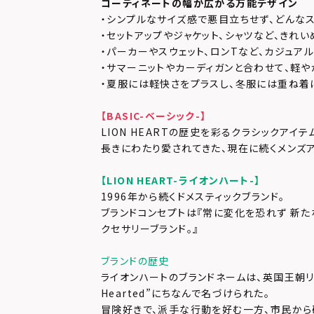
コーディネートの幅が広がる万能デザイン
・シンプルなサイズ感で悪目立ちせず、どんなス
・セットアップやジャケット、シャツなど、きれ
・パーカーやスウェット、ロンTなど、カジュアル
・サマーニットやカーディガンと合わせて、軽
・夏服には軽快さをプラスし、冬服には重ね着
【BASIC-ベーシック-】
LION HEARTの歴史を彩るクラシックアイテ
長きにわたり愛されてきた、現在に続くメンズア
【LION HEART-ライオンハート-】
1996年から続くドメスティックブランド。
ブランドコンセプトは『常に変化を恐れず 新た
クセサリーブランド。』
ブランドの歴史
ライオンハートのブランドネームは、英国王朝リチャ
Hearted”にちなんで名づけられた。
冒険好きで、派手な行動を好む一方、市民か