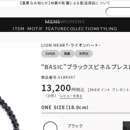
【重要なお知らせ】地震の影響による配送遅延について
MENS
WOMENS
ITEM
MOTIF
FEATURE
COLLECTION
STYLING
LION HEART-ライオンハート-
SV925
真鍮
天然石
“BASIC”ブラックスピネルブレスレ
商品番号
01BR007
13,200
税込
360
ポイント プレゼント
（0件）
レビューを見る
ONE SIZE（18.0cm）
ブラック
再