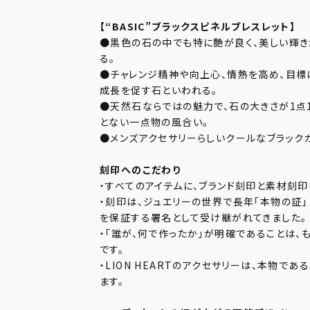
【
“BASIC”
ブラックスピネルブレスレット】
●黒色の石の中でも特に艶が良く、美しい輝
る。
●チャレンジ精神や向上心、情熱を高め、目標
成長を促す石といわれる。
●天然石ならではの魅力で、石の大きさが1点
とない一点物の風合い。
●メンズアクセサリーらしいクールなブラック
刻印へのこだわり
・すべてのアイテムに、ブランド刻印と素材刻印
・刻印は、ジュエリーの世界で長年「本物の証
を保証する署名として受け継がれてきました。
・「誰が、何で作ったか」が明確であることは、
です。
・LION HEARTのアクセサリーは、本物で
ます。