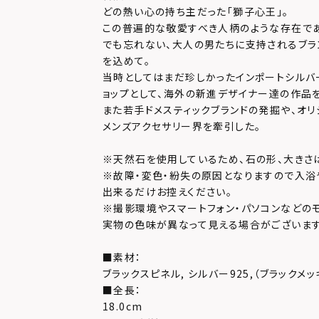
どの熱い心の持ち主だった「獅子心王」。
この普遍的な敬愛すべき人柄のような存在で
でも忘れない、大人の男たちに支持されるブラ
を込めて。
当時としてはまだ珍しかったインポートシルバ
ョップとして、海外の新進デザイナー達の作品
また若手ドメスティックブランドの発掘や、オリ
メンズアクセサリー界を牽引した。
※天然石を使用しているため、石の形、大きさ
※故障・変色・紛失の原因となりますので入浴
出来るだけお控えください。
※撮影環境やスマートフォン・パソコンなどの
実物の色味が異なって見える場合がございます
■素材：
ブラックスピネル, シルバー925,（ブラックメッ
■全長：
18.0cm