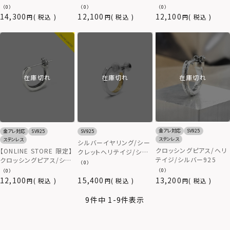
バー925
クレットヘリテイジSサイ
ーブシークレットヘリテイ
（0）
（0）
（0）
ズ/シルバー925
ジ/シルバー925
14,300
12,100
12,100
税込
税込
税込
在庫切れ
在庫切れ
在庫切れ
金アレ対応
SV925
金アレ対応
SV925
SV925
ステンレス
ステンレス
シルバーイヤリング/シー
クロッシングピアス/ヘリ
【ONLINE STORE 限定】
クレットヘリテイジ/シル
テイジ/シルバー925
クロッシングピアス/シー
バー925
（0）
クレットヘリテイジ/シル
（0）
（0）
バー925
12,100
15,400
13,200
税込
税込
税込
9
件中
1
-
9
件表示