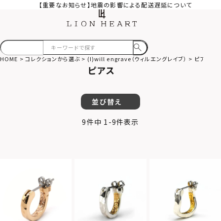
【重要なお知らせ】地震の影響による配送遅延について
HOME
コレクションから選ぶ
(I)will engrave（ウィルエングレイブ）
ピアス
ピアス
並び替え
9
件中
1
-
9
件表示