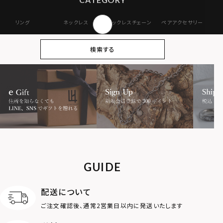
リング
ネックレス
ネックレスチェーン
ペアアクセサリー
ピアス
イヤリング・イヤー
ブレスレット
バングル
検索する
カフ
アンクレット
オンラインストア
ギフトボックス
パーツ
限定
MOTIF
ダブルリング
プレート
ライオン
ハート
GUIDE
ロゴ
アニマル
配送について
ご注文確認後、通常2営業日以内に発送いたします
クラウン
クロス